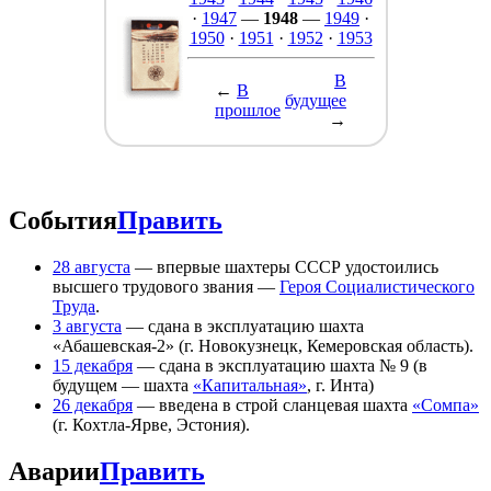
·
1947
—
1948
—
1949
·
1950
·
1951
·
1952
·
1953
В
←
В
будущее
прошлое
→
События
Править
28 августа
— впервые шахтеры СССР удостоились
высшего трудового звания —
Героя Социалистического
Труда
.
3 августа
— сдана в эксплуатацию шахта
«Абашевская-2» (г. Новокузнецк, Кемеровская область).
15 декабря
— сдана в эксплуатацию шахта № 9 (в
будущем — шахта
«Капитальная»
, г. Инта)
26 декабря
— введена в строй сланцевая шахта
«Сомпа»
(г. Кохтла-Ярве, Эстония).
Аварии
Править