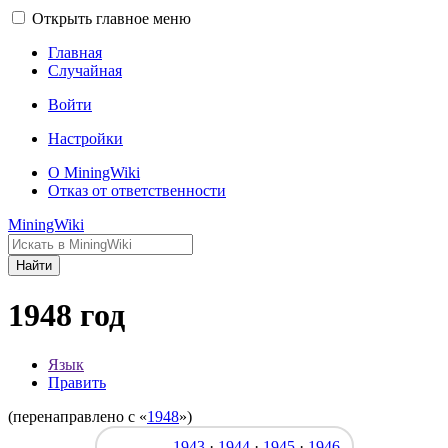
Открыть главное меню
Главная
Случайная
Войти
Настройки
О MiningWiki
Отказ от ответственности
MiningWiki
Найти
1948 год
Язык
Править
(перенаправлено с «
1948
»)
1943
·
1944
·
1945
·
1946