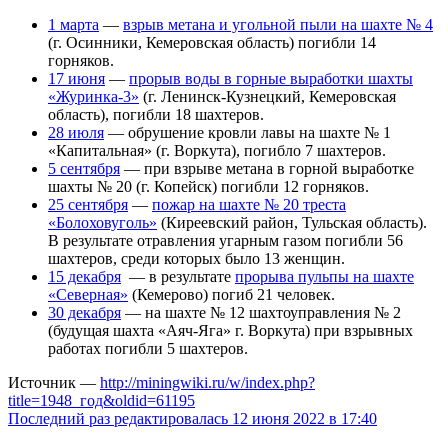
1 марта
—
взрыв метана и угольной пыли на шахте № 4
(г. Осинники, Кемеровская область) погибли 14
горняков.
17 июня
—
прорыв воды в горные выработки шахты
«Журинка-3»
(г. Ленинск-Кузнецкий, Кемеровская
область), погибли 18 шахтеров.
28 июля
— обрушение кровли лавы на шахте № 1
«Капитальная» (г. Воркута), погибло 7 шахтеров.
5 сентября
— при взрыве метана в горной выработке
шахты № 20 (г. Копейск) погибли 12 горняков.
25 сентября
—
пожар на шахте № 20 треста
«Болоховуголь»‎
(Киреевский район, Тульская область).
В результате отравления угарным газом погибли 56
шахтеров, среди которых было 13 женщин.
15 декабря
— в результате
прорыва пульпы на шахте
«Северная»
(Кемерово) погиб 21 человек.
30 декабря
— на шахте № 12 шахтоуправления № 2
(будущая шахта «Аяч-Яга» г. Воркута) при взрывных
работах погибли 5 шахтеров.
Источник —
http://miningwiki.ru/w/index.php?
title=1948_год&oldid=61195
Последний раз редактировалась 12 июня 2022 в 17:40