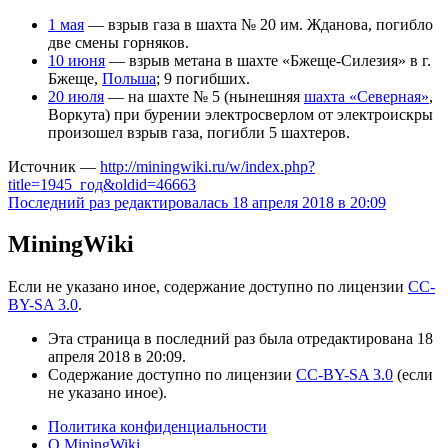
1 мая
— взрыв газа в шахта № 20 им. Жданова, погибло
две смены горняков.
10 июня
— взрыв метана в шахте «Бжеще-Силезия» в г.
Бжеще,
Польша
; 9 погибших.
20 июля
— на шахте № 5 (нынешняя
шахта «Северная»
,
Воркута) при бурении электросверлом от электроискры
произошел взрыв газа, погибли 5 шахтеров.
Источник —
http://miningwiki.ru/w/index.php?
title=1945_год&oldid=46663
Последний раз редактировалась 18 апреля 2018 в 20:09
MiningWiki
Если не указано иное, содержание доступно по лицензии
CC-
BY-SA 3.0
.
Эта страница в последний раз была отредактирована 18
апреля 2018 в 20:09.
Содержание доступно по лицензии
CC-BY-SA 3.0
(если
не указано иное).
Политика конфиденциальности
О MiningWiki