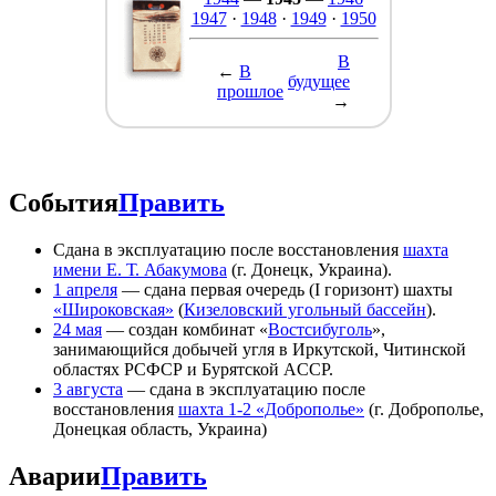
1947
·
1948
·
1949
·
1950
В
←
В
будущее
прошлое
→
События
Править
Сдана в эксплуатацию после восстановления
шахта
имени Е. Т. Абакумова
(г. Донецк, Украина).
1 апреля
— сдана первая очередь (I горизонт) шахты
«Широковская»
(
Кизеловский угольный бассейн
).
24 мая
— создан комбинат «
Востсибуголь
»,
занимающийся добычей угля в Иркутской, Читинской
областях РСФСР и Бурятской ACCP.
3 августа
— сдана в эксплуатацию после
восстановления
шахта 1-2 «Доброполье»
(г. Доброполье,
Донецкая область, Украина)
Аварии
Править