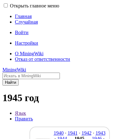
Открыть главное меню
Главная
Случайная
Войти
Настройки
О MiningWiki
Отказ от ответственности
MiningWiki
Найти
1945 год
Язык
Править
1940
·
1941
·
1942
·
1943
·
1944
—
1945
—
1946
·