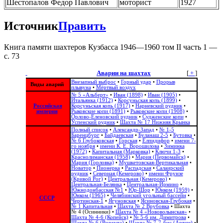
Шестопалов Федор Павлович
моторист
1927
Источник
Править
Книга памяти шахтеров Кузбасса 1946—1960 том II часть 1 —
с. 73
Аварии на шахтах
[
+
]
Внезапный выброс
•
Горный удар
•
Прорыв
Виды аварий
плывуна
•
Мёртвый воздух
№ 5 «Альберт»
•
Иван (1898)
•
Иван (1905)
•
Итальянка (1912)
•
Корсуньская копь (1899)
•
Российская
Корсуньская копь (1917)
•
Нарневский рудник
•
империя
Рыковские копи (1891)
•
Рыковские копи (1908)
•
Орлово-Еленовский рудник
•
Судженские копи
•
Успенский рудник
•
Шахта № 17 Нижняя Крынка
Полный список
•
Александр-Запад
•
№ 1-5
Баренцбург
•
Байдаевская
•
Буланаш 2-5
•
Бутовка
•
№ 6 Глубоковская
•
Горская
•
Елпидифор
•
имени 7-
го ноября
•
имени К. Е. Ворошилова
•
Зиминка
(1972)
•
Капитальная (Марковка)
•
Ключи 1-3
•
Краснолиманская (1958)
•
Мария (Первомайск)
•
Мария (Горловка)
•
Мушкетовская-Вертикальная
•
Новатор
•
Пионерка
•
Распадская
•
Салаирский
рудник
•
Северная (Кемерово)
•
имени Фрунзе
(Кривой Рог)
•
Центральная (Кемерово)
•
Центральная-Белянка
•
Центральная-Ирмино
•
Южнодонбасская №1
•
Юр-Шор
•
Юнком (1959)
•
Юнком (1965)
•
Челябинский угольный бассейн
•
СССР
Чертинская-1
•
Ягуновская
•
Ясиновская-Глубокая
•
№ 1 Капитальная
•
Шахта № 2 Врубовка
•
Шахта
№ 4 (Осинники)
•
Шахта № 4 «Нововолынская»
•
Шахта № 4-6 (Копейск)
•
№ 5-6 им. Димитрова
•
Шахта № 6 (Воркута)
•
Шахта № 7-7-бис (Артем)
•