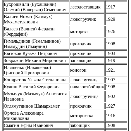
Бухрошвили (Бухашвили)
лесодоставщик
1917
Олемий (Валерьян) Семенович
Валиев Номат (Каммух)
люкогрузчик
1929
Мухаметзянович
Валеев (Валиев) Фердази
моторист
1926
(Фердафий)
Гимальдинов (Гемальдинов)
проходчик
1908
Имамудин (Имаудин)
Евсюков Кузьма Петрович
проходчик
1903
Зовражин Михаил Миронович
запальщик
1919
Иляшенко (Ильященко)
коногон
1921
Григорий Прохорович
Кондратюк Ульяна Степановна
люкогрузчица
1907
Кулиш Василий Федорович
навалоотбойщик
1908
Музычук (Мазычук) Анастасия
люкогрузчица
1902
Ивановна
Оглямутдинов Шамархамет
проходчик
1927
Орлова Александра
мотористка
1916
Михайловна
Смагин Ефим Иванович
забойщик
1908