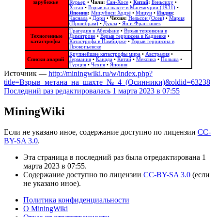
зарубежье
Курьер
•
Чили:
Сан-Хосе
•
Китай
:
Бэньсиху
•
Хэган
•
Взрыв на шахте в Манчжурии (1931)
•
Япония
:
Мицубиси Ходзё
•
Мицуи
•
Индия
:
Часнала
•
Дори
•
Чехия:
Нельсон (Осек)
•
Мария
(Пршибрам)
•
Дукла
•
Ян и Франтишек
Трагедия в Аберфане
•
Взрыв террикона в
Техногенные
Димитрове
•
Взрыв террикона в Кадиевке
•
катастрофы
Катастрофа в Намбидже
•
Взрыв террикона в
Прокопьевске
Крупнейшие катастрофы мира
•
Австралия
•
Списки аварий
Германия
•
Канада
•
Китай
•
Мексика
•
Польша
•
Турция
•
Чехия
•
Япония
Источник —
http://miningwiki.ru/w/index.php?
title=Взрыв_метана_на_шахте_№_4_(Осинники)&oldid=63238
Последний раз редактировалась 1 марта 2023 в 07:55
MiningWiki
Если не указано иное, содержание доступно по лицензии
CC-
BY-SA 3.0
.
Эта страница в последний раз была отредактирована 1
марта 2023 в 07:55.
Содержание доступно по лицензии
CC-BY-SA 3.0
(если
не указано иное).
Политика конфиденциальности
О MiningWiki