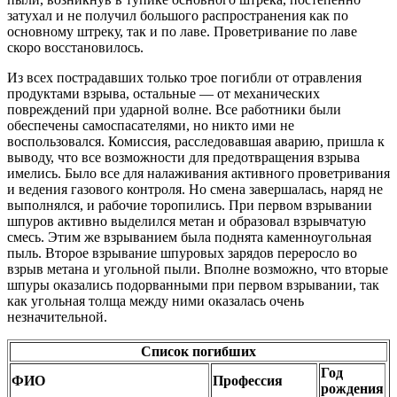
затухал и не получил большого распространения как по
основному штреку, так и по лаве. Проветривание по лаве
скоро восстановилось.
Из всех пострадавших только трое погибли от отравления
продуктами взрыва, остальные — от механических
повреждений при ударной волне. Все работники были
обеспечены самоспасателями, но никто ими не
воспользовался. Комиссия, расследовавшая аварию, пришла к
выводу, что все возможности для предотвращения взрыва
имелись. Было все для налаживания активного проветривания
и ведения газового контроля. Но смена завершалась, наряд не
выполнялся, и рабочие торопились. При первом взрывании
шпуров активно выделился метан и образовал взрывчатую
смесь. Этим же взрыванием была поднята каменноугольная
пыль. Второе взрывание шпуровых зарядов переросло во
взрыв метана и угольной пыли. Вполне возможно, что вторые
шпуры оказались подорванными при первом взрывании, так
как угольная толща между ними оказалась очень
незначительной.
Список погибших
Год
ФИО
Профессия
рождения