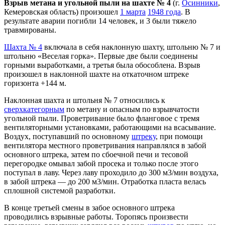
Взрыв метана и угольной пыли на шахте № 4
(г.
Осинники
,
Кемеровская область) произошел
1 марта
1948 года
. В
результате аварии погибли 14 человек, и 3 были тяжело
травмированы.
Шахта № 4
включала в себя наклонную шахту, штольню № 7 и
штольню «Веселая горка». Первые две были соединены
горными выработками, а третья была обособлена. Взрыв
произошел в наклонной шахте на откаточном штреке
горизонта +144 м.
Наклонная шахта и штольня № 7 относились к
сверхкатегорным
по метану и опасным по взрывчатости
угольной пыли. Проветривание было фланговое с тремя
вентиляторными установками, работающими на всасывание.
Воздух, поступавший по основному
штреку
, при помощи
вентилятора местного проветривания направлялся в забой
основного штрека, затем по сбоечной печи и тесовой
перегородке омывал забой просека и только после этого
поступал в лаву. Через лаву проходило до 300 м3/мин воздуха,
в забой штрека — до 200 м3/мин. Отработка пласта велась
сплошной системой разработки.
В конце третьей смены в забое основного штрека
проводились взрывные работы. Торопясь произвести