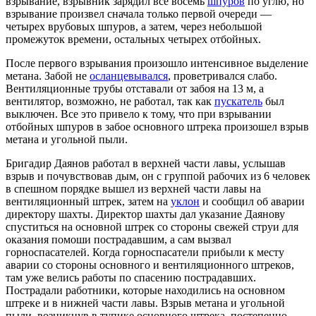
взрывание, взрывник зарядил все восемь
шпуров
по углю, но
взрывание произвел сначала только первой очереди —
четырех врубовых шпуров, а затем, через небольшой
промежуток времени, остальных четырех отбойных.
После первого взрывания произошло интенсивное выделение
метана. Забой не
осланцевывался
, проветривался слабо.
Вентиляционные трубы отставали от забоя на 13 м, а
вентилятор, возможно, не работал, так как
пускатель
был
выключен. Все это привело к тому, что при взрывании
отбойных шпуров в забое основного штрека произошел взрыв
метана и угольной пыли.
Бригадир Даянов работал в верхней части лавы, услышав
взрыв и почувствовав дым, он с группой рабочих из 6 человек
в спешном порядке вышел из верхней части лавы на
вентиляционный штрек, затем на
уклон
и сообщил об аварии
директору шахты. Директор шахты дал указание Даянову
спуститься на основной штрек со стороны свежей струи для
оказания помоши пострадавшим, а сам вызвал
горноспасателей. Когда горноспасатели прибыли к месту
аварии со стороны основного и вентиляционного штреков,
там уже велись работы по спасению пострадавших.
Пострадали работники, которые находились на основном
штреке и в нижней части лавы. Взрыв метана и угольной
пыли, возникнув в тупике основного штрека, постепенно