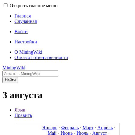
Открыть главное меню
Главная
Случайная
Войти
Настройки
О MiningWiki
Отказ от ответственности
MiningWiki
Найти
3 августа
Язык
Править
Январь
·
Февраль
·
Март
·
Апрель
·
Май
·
Июнь
·
Июль
·
Август
·