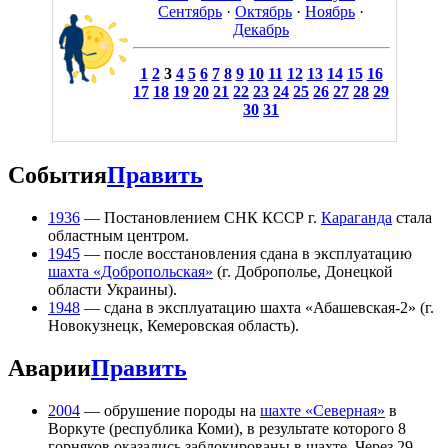
Сентябрь
·
Октябрь
·
Ноябрь
·
Декабрь
1
2
3
4
5
6
7
8
9
10
11
12
13
14
15
16
17
18
19
20
21
22
23
24
25
26
27
28
29
30
31
События
Править
1936
— Постановлением СНК КССР г.
Караганда
стала
областным центром.
1945
— после восстановления сдана в эксплуатацию
шахта «Добропольская»
(г. Доброполье, Донецкой
области Украины).
1948
— сдана в эксплуатацию шахта «Абашевская-2» (г.
Новокузнецк, Кемеровская область).
Аварии
Править
2004
— обрушение породы на
шахте «Северная»
в
Воркуте (республика Коми), в результате которого 8
горняков оказались заблокированы в шахте. Через 29