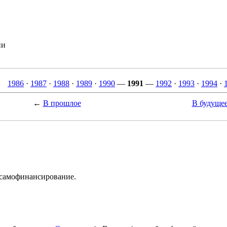
ии
1986
·
1987
·
1988
·
1989
·
1990
—
1991
—
1992
·
1993
·
1994
·
←
В прошлое
В будуще
самофинансирование.