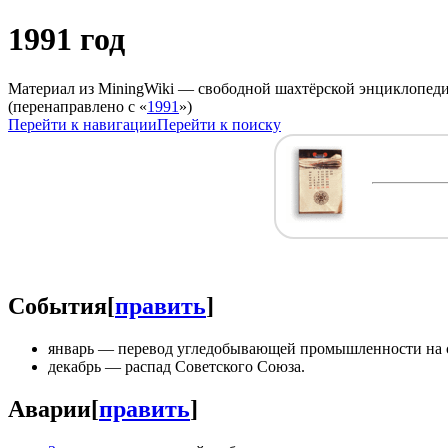
1991 год
Материал из MiningWiki — свободной шахтёрской энциклопед
(перенаправлено с «
1991
»)
Перейти к навигации
Перейти к поиску
События
[
править
]
январь — перевод угледобывающей промышленности на 
декабрь — распад Советского Союза.
Аварии
[
править
]