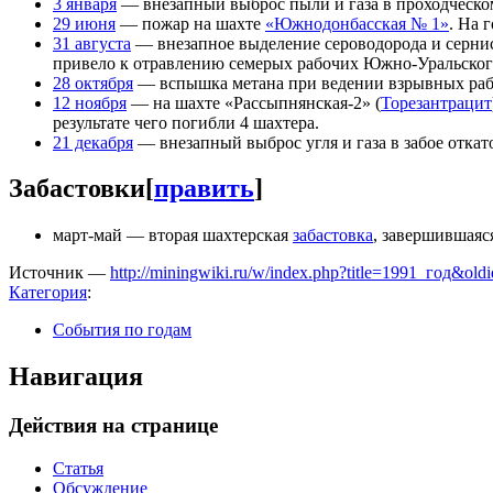
3 января
— внезапный выброс пыли и газа в проходческо
29 июня
— пожар на шахте
«Южнодонбасская № 1»
. На 
31 августа
— внезапное выделение сероводорода и сернис
привело к отравлению семерых рабочих Южно-Уральского
28 октября
— вспышка метана при ведении взрывных работ 
12 ноября
— на шахте «Рассыпнянская-2» (
Торезантрацит
результате чего погибли 4 шахтера.
21 декабря
— внезапный выброс угля и газа в забое отка
Забастовки
[
править
]
март-май — вторая шахтерская
забастовка
, завершившаяс
Источник —
http://miningwiki.ru/w/index.php?title=1991_год&ol
Категория
:
События по годам
Навигация
Действия на странице
Статья
Обсуждение