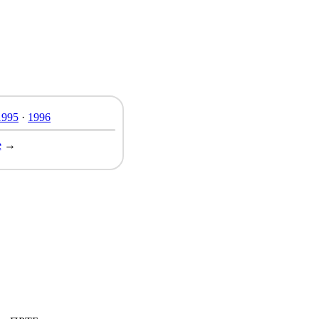
1995
·
1996
е
→