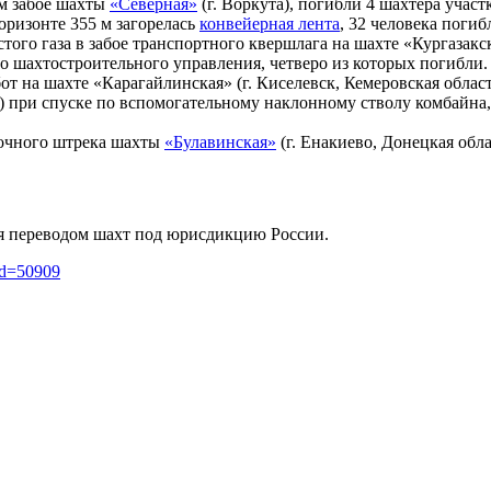
м забое шахты
«Северная»
(г. Воркута), погибли 4 шахтёра учас
горизонте 355 м загорелась
конвейерная лента
, 32 человека поги
того газа в забое транспортного квершлага на шахте «Кургаза
 шахтостроительного управления, четверо из которых погибли.
на шахте «Карагайлинская» (г. Киселевск, Кемеровская область
) при спуске по вспомогательному наклонному стволу комбайна,
точного штрека шахты
«Булавинская»
(г. Енакиево, Донецкая обла
я переводом шахт под юрисдикцию России.
did=50909