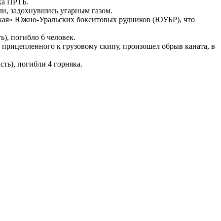
тка ПРТБ.
бли, задохнувшись угарным газом.
кская» Южно-Уральских бокситовых рудников (ЮУБР), что
), погибло 6 человек.
 прицепленного к грузовому скипу, произошел обрыв каната, в
сть), погибли 4 горняка.