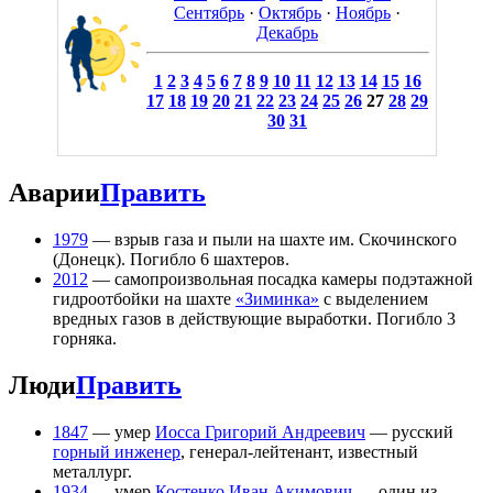
Сентябрь
·
Октябрь
·
Ноябрь
·
Декабрь
1
2
3
4
5
6
7
8
9
10
11
12
13
14
15
16
17
18
19
20
21
22
23
24
25
26
27
28
29
30
31
Аварии
Править
1979
— взрыв газа и пыли на шахте им. Скочинского
(Донецк). Погибло 6 шахтеров.
2012
— самопроизвольная посадка камеры подэтажной
гидроотбойки на шахте
«Зиминка»
с выделением
вредных газов в действующие выработки. Погибло 3
горняка.
Люди
Править
1847
— умер
Иосса Григорий Андреевич
— русский
горный инженер
, генерал-лейтенант, известный
металлург.
1934
— умер
Костенко Иван Акимович
— один из