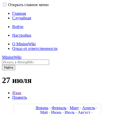
Открыть главное меню
Главная
Случайная
Войти
Настройки
О MiningWiki
Отказ от ответственности
MiningWiki
Найти
27 июля
Язык
Править
Январь
·
Февраль
·
Март
·
Апрель
·
Май
·
Июнь
·
Июль
·
Август
·