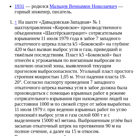
1931
— родился
Мальцев Вениамин Николаевич
—
горный инженер, писатель.
↑
На шахте «Давыдовская-Западная» № 1
шахтоуправления «Кировское» производственного
объединения «Шахтёрскантрацит» сотрясательным
взрыванием 11 июля 1979 года в забое 7 западного
откаточного штрека пласта k5 «Боковской» на глубине
420 м был вызван выброс угля и газа, приведший и
тяжёлым последствиям. Пласт k5 «Боковской» был
отнесён к угрожаемым по внезапным выбросам по
наличию опасной зоны, выявленной текущим
прогнозом выбросоопасности. Угольный пласт простого
строения мощностью 1,05 м. Угол падения пласта 19-
20°. Согласно паспорту проведения 7 западного
откаточного штрека выемка угля в забое должна была
производиться с помощью взрывных работ в режиме
сотрясательного взрывания при нахождении людей на
расстоянии 1000 м по свежей струе от забоя выработки.
11 июля 1979 г. при ведении взрывных работ по углю
произошёл выброс угля и газа силой 600 т и с
выделением 15000 м3 метана. Выброшенным углём был
засыпан откаточный штрек на протяжении 90 м на
полное сечение, а далее на 15 м откосом.