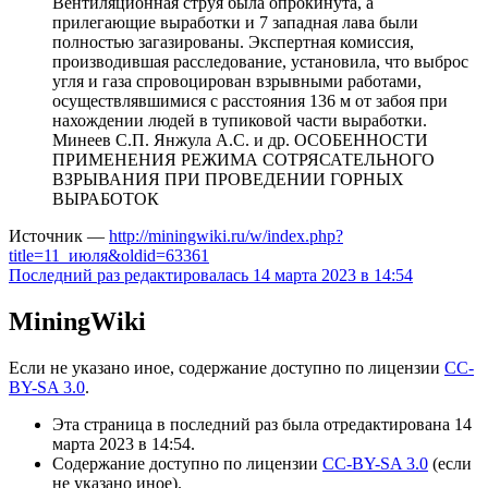
Вентиляционная струя была опрокинута, а
прилегающие выработки и 7 западная лава были
полностью загазированы. Экспертная комиссия,
производившая расследование, установила, что выброс
угля и газа спровоцирован взрывными работами,
осуществлявшимися с расстояния 136 м от забоя при
нахождении людей в тупиковой части выработки.
Минеев С.П. Янжула А.С. и др. ОСОБЕННОСТИ
ПРИМЕНЕНИЯ РЕЖИМА СОТРЯСАТЕЛЬНОГО
ВЗРЫВАНИЯ ПРИ ПРОВЕДЕНИИ ГОРНЫХ
ВЫРАБОТОК
Источник —
http://miningwiki.ru/w/index.php?
title=11_июля&oldid=63361
Последний раз редактировалась 14 марта 2023 в 14:54
MiningWiki
Если не указано иное, содержание доступно по лицензии
CC-
BY-SA 3.0
.
Эта страница в последний раз была отредактирована 14
марта 2023 в 14:54.
Содержание доступно по лицензии
CC-BY-SA 3.0
(если
не указано иное).