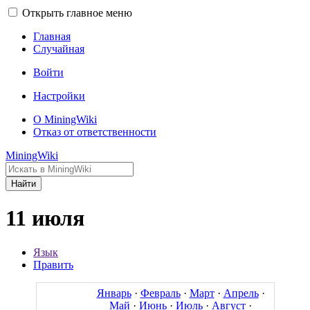
Открыть главное меню
Главная
Случайная
Войти
Настройки
О MiningWiki
Отказ от ответственности
MiningWiki
Найти
11 июля
Язык
Править
Январь
·
Февраль
·
Март
·
Апрель
·
Май
·
Июнь
·
Июль
·
Август
·