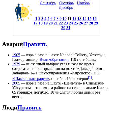
Сентябрь
·
Октябрь
·
Ноябрь
·
Декабрь
1
2
3
4
5
6
7
8
9
10
11
12
13
14
15
16
17
18
19
20
21
22
23
24
25
26
27
28
29
30
31
Аварии
Править
1905
— взрыв газа в шахте National Colliery, Уотстоун,
Гламорганшир,
Великобритания
; 119 погибших.
1979
— внезапный выброс угля и газа во время
сотрясательного взрывания на шахте «Давыдовская-
Западная» № 1 шахтоуправления «Кировское» ПО
[1]
«Шахтерскантрацит»
, погибло 15 шахтеров
.
2005
— взрыв газа на шахте «Шэньлун» в Синьцзян-
Уйгурском автономном районе на северо-западе Китая.
65 горняков погибло, 18 числятся пропавшими без
вести.
Люди
Править