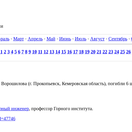
ии
раль
·
Март
·
Апрель
·
Май
·
Июнь
·
Июль
·
Август
·
Сентябрь
·
1
2
3
4
5
6
7
8
9
10
11
12
13
14
15
16
17
18
19
20
21
22
23
24
25
26
орошилова (г. Прокопьевск, Кемеровская область), погибли 6 
рный инженер
, профессор Горного института.
id=47746