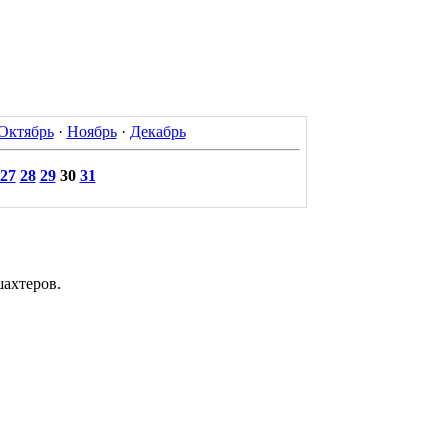
Октябрь
·
Ноябрь
·
Декабрь
27
28
29
30
31
шахтеров.