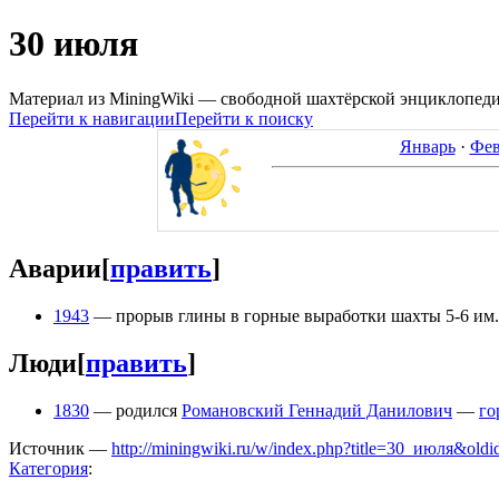
30 июля
Материал из MiningWiki — свободной шахтёрской энциклопед
Перейти к навигации
Перейти к поиску
Январь
·
Фев
Аварии
[
править
]
1943
— прорыв глины в горные выработки шахты 5-6 им. В
Люди
[
править
]
1830
— родился
Романовский Геннадий Данилович
—
го
Источник —
http://miningwiki.ru/w/index.php?title=30_июля&old
Категория
: