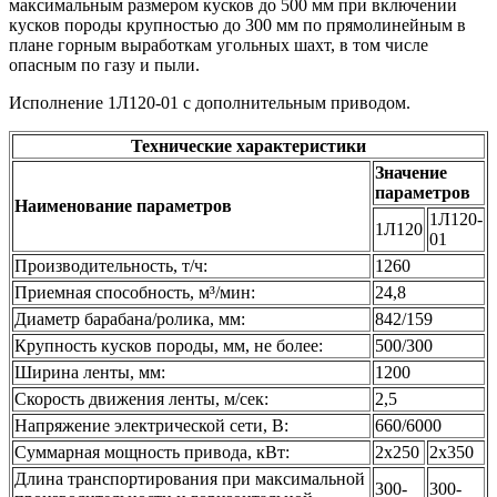
максимальным размером кусков до 500 мм при включении
кусков породы крупностью до 300 мм по прямолинейным в
плане горным выработкам угольных шахт, в том числе
опасным по газу и пыли.
Исполнение 1Л120-01 с дополнительным приводом.
Технические характеристики
Значение
параметров
Наименование параметров
1Л120-
1Л120
01
Производительность, т/ч:
1260
Приемная способность, м³/мин:
24,8
Диаметр барабана/ролика, мм:
842/159
Крупность кусков породы, мм, не более:
500/300
Ширина ленты, мм:
1200
Скорость движения ленты, м/сек:
2,5
Напряжение электрической сети, В:
660/6000
Суммарная мощность привода, кВт:
2x250
2x350
Длина транспортирования при максимальной
300-
300-