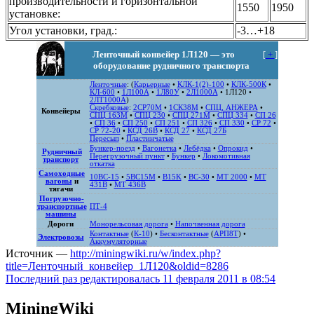
производительности и горизонтальной
1550
1950
установке:
Угол установки, град.:
-3…+18
Ленточный конвейер 1Л120 — это
[
+
]
оборудование рудничного транспорта
Ленточные
: (
Карьерные
•
КЛК-1(2)-100
•
КЛК-500К
•
КЛ-600
•
1Л100А
•
1Л80У
•
2Л1000А
•
1Л120
•
2ЛТ1000А
)
Скребковые
:
2СР70М
•
1СК38М
•
СПЦ, АНЖЕРА
•
Конвейеры
СПЦ 163М
•
СПЦ 230
•
СПЦ 271M
•
СПЦ 334
•
СП 26
•
СП 36
•
СП 250
•
СП 251
•
СП 326
•
СП 330
•
СР 72
•
СР 72-20
•
КСД 26В
•
КСД 27
•
КСД 27Б
Пересып
•
Пластинчатые
Бункер-поезд
•
Вагонетка
•
Лебёдка
•
Опрокид
•
Рудничный
Перегрузочный пункт
•
Бункер
•
Локомотивная
транспорт
откатка
Самоходные
10ВС-15
•
5ВС15М
•
B15K
•
ВС-30
•
MT 2000
•
MT
вагоны
и
431B
•
MT 436B
тягачи
Погрузочно-
транспортные
ПТ-4
машины
Дороги
Монорельсовая дорога
•
Напочвенная дорога
Контактные
(
К-10
) •
Бесконтактные
(
АРП8Т
) •
Электровозы
Аккумуляторные
Источник —
http://miningwiki.ru/w/index.php?
title=Ленточный_конвейер_1Л120&oldid=8286
Последний раз редактировалась 11 февраля 2011 в 08:54
MiningWiki