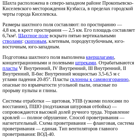
Шахта расположена в северо-западном районе Прокопьевско-
Киселевского месторождения Кузбасса, в пределах городской
черты города Киселевска.
Размеры шахтного поля составляют: по простиранию —
4,8 км, в крест простирания — 2,5 км. Его площадь составляет
6,7км².
Шахтное поле
вскрыто пятью вертикальными
стволами
:
скиповым
, клетевым, породоуглубочным, юго-
восточным, юго-западным.
Подготовка шахтного поля выполнена
квершлагами
,
концентрационными и полевыми
штреками
. Отрабатываются
пласты
V Внутренний, IV Внутренний, III Внутренний, II
Внутренний, II-бис Внутренний мощностью 3,5-6,5 м с
углами падения 20-85°. Пласты
склонны к самовозгоранию
,
опасные по взрывчатости угольной пыли, опасные по
прорыву пульпы и глины.
Системы отработки — щитовая, УПВ (узкими полосами по
восстанию), ПШО (подэтажная шпуровая отбойка) —
сопровождаются высокой долей ручного труда. Управление
кровлей — полное обрушение. Способ проветривания —
нагнетательный. Схема проветривания — фланговая, система
проветривания — единая. Тип вентиляторов главного
проветривания: ВОД-40.