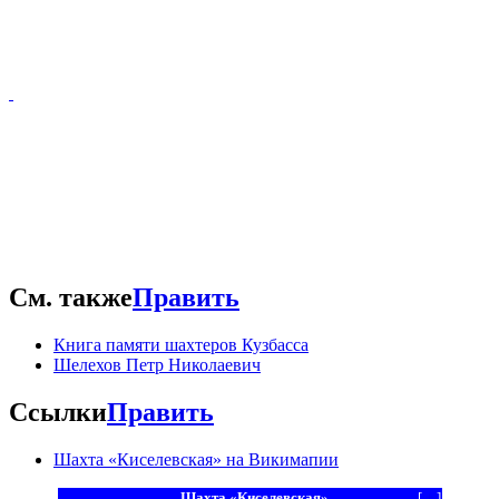
См. также
Править
Книга памяти шахтеров Кузбасса
Шелехов Петр Николаевич
Ссылки
Править
Шахта «Киселевская» на Викимапии
Шахта «Киселевская»
[
+
]