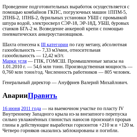
Проведение подготовительных выработок осуществляется с
помощью комбайнов ГКПС, погрузочных машин 1ППМ-5,
2ПНБ-2, 1ПНБ-2, бурильных установки УБШ с промывкой
шпура водой, электросверл СЭР-18, ЭР-18Д, УБШ, буровых
станков БГА-2 м. Возведение анкерной крепи с помощью
пневматических анкероустановщиков.
Шахта отнесена к
III категории
по газу метану, абсолютная
газообильность — 7,33 м3/мин, относительная
газообильность — 12,42 м3/т.
Марки угля
— ГПК, ГОМСШ. Промышленные запасы на
1.01.2010 г. — 54,6 млн тонн. Производственная мощность —
0,760 млн тонн/год. Численность работников — 805 человек.
Генеральный директор — Ануфриев Валерий Михайлович.
Аварии
Править
16 июня
2011 года
— на выемочном участке по пласту IV
Внутреннему Западного крыла из-за внезапного перепуска
сильно увлажнённых глинистых наносов произошёл прорыв
глины в действующие выработки горизонтов +210 м и +120 м.
Четверо горняков оказались заблокированы и погибли.