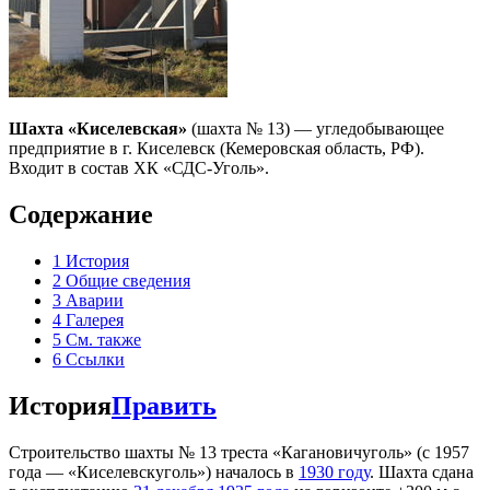
Шахта «Киселевская»
(шахта № 13) — угледобывающее
предприятие в г. Киселевск (Кемеровская область, РФ).
Входит в состав ХК «СДС-Уголь».
Содержание
1
История
2
Общие сведения
3
Аварии
4
Галерея
5
См. также
6
Ссылки
История
Править
Строительство шахты № 13 треста «Кагановичуголь» (с 1957
года — «Киселевскуголь») началось в
1930 году
. Шахта сдана