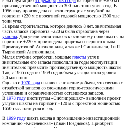
в эксплуатацию
31 декабря
1935 года
на горизонте +300 м с
производственной мощностью 300 тыс. тонн угля в год. В
1956 году произведена ее реконструкция с углубкой на
горизонт +220 м с проектной годовой мощностью 1500 тыс.
тонн угля.
За время строительства, которое длилось 8 лет, значительная
часть запасов горизонта +220 м была отработана через
уклоны
. Для увеличения запасов к основному полю шахты на
горизонте +220 м произведена прирезка северного крыла
Промежуточной Антиклинали, а также I Синклинали, I и II
Тырганской Антиклинали.
Малая глубина отработки, мощные
пласты
угля и
значительные его запасы позволили за годы эксплуатации
значительно превысить производственную мощность шахты.
Так, с 1965 года по 1969 год добыча угля достигла уровня
2,0 млн тонн.
Однако с
1970 года
началось снижение добычи, что связано с
отработкой запасов со сложными горно-геологическими
условиями и ограниченностью оставшихся запасов.
В
1978 году
институтом «Сибгипрошахт» выполнен проект
углубки шахты на горизонт +120 м с проектной мощностью
1650 тыс. тонн угля в год.
В
1999 году
шахта вошла в промышленно-инвестиционной
компанию «Киселевская» (Иван Поздняков). Приобретя