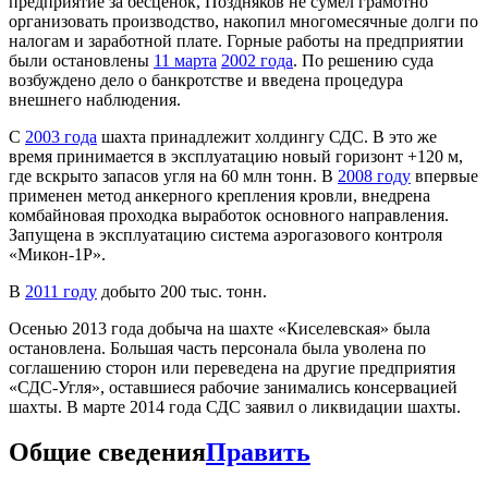
предприятие за бесценок, Поздняков не сумел грамотно
организовать производство, накопил многомесячные долги по
налогам и заработной плате. Горные работы на предприятии
были остановлены
11 марта
2002 года
. По решению суда
возбуждено дело о банкротстве и введена процедура
внешнего наблюдения.
С
2003 года
шахта принадлежит холдингу СДС. В это же
время принимается в эксплуатацию новый горизонт +120 м,
где вскрыто запасов угля на 60 млн тонн. В
2008 году
впервые
применен метод анкерного крепления кровли, внедрена
комбайновая проходка выработок основного направления.
Запущена в эксплуатацию система аэрогазового контроля
«Микон-1Р».
В
2011 году
добыто 200 тыс. тонн.
Осенью 2013 года добыча на шахте «Киселевская» была
остановлена. Большая часть персонала была уволена по
соглашению сторон или переведена на другие предприятия
«СДС-Угля», оставшиеся рабочие занимались консервацией
шахты. В марте 2014 года СДС заявил о ликвидации шахты.
Общие сведения
Править