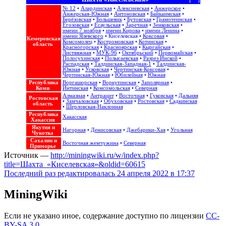
№ 12
•
Алардинская
•
Алексиевская
•
Анжерское
•
Анжерская-Южная
•
Антоновская
•
Байкаимская
•
Берёзовская
•
Большевик
•
Бутовская
•
Грамотеинская
•
Егозовская
•
Есаульская
•
Заречная
•
Зенковская
•
имени 7 ноября
•
имени Кирова
•
имени Ленина
•
имени Ялевского
•
Киселевская
•
Коксовая
•
Кемеровская
Комсомолец
•
Костромовская
•
Котинская
•
область
Красногорская
•
Красноярская
•
Кыргайская
•
Листвяжная
•
МУК-96
•
Октябрьский
•
Первомайская
•
Полосухинская
•
Полысаевская
•
Разрез Инской
•
Распадская
•
Талдинская-Западная-1
•
Талдинская-
Южная
•
Усковская
•
Чертинская-Коксовая
•
Чертинская-Южная
•
Юбилейная
•
Южная
Республика
Воргашорская
•
Воркутинская
•
Заполярная
•
Коми
Интинская
•
Комсомольская
•
Северная
Алмазная
•
Антрацит
•
Восточная
•
Гуковская
•
Дальняя
Ростовская
•
Замчаловская
•
Обуховская
•
Ростовская
•
Садкинская
область
•
Шерловская-Наклонная
Республика
Хакасская
Хакассия
Якутия и
Нагорная
•
Денисовская
•
Джебарики-Хая
•
Угольная
Чукотка
Сахалин и
Восточная жемчужина‎
•
Северная
Приморье
Источник —
http://miningwiki.ru/w/index.php?
title=Шахта_«Киселевская»&oldid=60615
Последний раз редактировалась 24 апреля 2022 в 17:37
MiningWiki
Если не указано иное, содержание доступно по лицензии
CC-
BY-SA 3.0
.