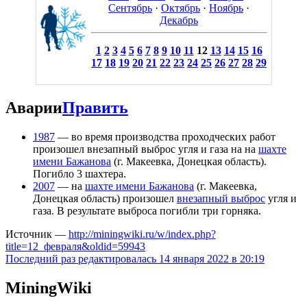
Сентябрь
·
Октябрь
·
Ноябрь
·
Декабрь
1
2
3
4
5
6
7
8
9
10
11
12
13
14
15
16
17
18
19
20
21
22
23
24
25
26
27
28
29
Аварии
Править
1987
— во время производства проходческих работ
произошел внезапный выброс угля и газа на на
шахте
имени Бажанова
(г. Макеевка, Донецкая область).
Погибло 3 шахтера.
2007
— на
шахте имени Бажанова
(г. Макеевка,
Донецкая область) произошел
внезапный выброс
угля и
газа. В результате выброса погибли три горняка.
Источник —
http://miningwiki.ru/w/index.php?
title=12_февраля&oldid=59943
Последний раз редактировалась 14 января 2022 в 20:19
MiningWiki