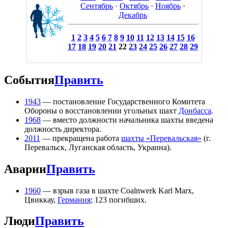
Сентябрь
·
Октябрь
·
Ноябрь
·
Декабрь
1
2
3
4
5
6
7
8
9
10
11
12
13
14
15
16
17
18
19
20
21
22
23
24
25
26
27
28
29
События
Править
1943
— постановление Государственного Комитета
Обороны о восстановлении угольных шахт
Донбасса
.
1968
— вместо должности начальника шахты введена
должность директора.
2011
— прекращена работа
шахты «Перевальская»
(г.
Перевальск, Луганская область, Украина).
Аварии
Править
1960
— взрыв газа в шахте Coalnwerk Karl Marx,
Цвиккау,
Германия
; 123 погибших.
Люди
Править