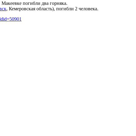
 Макеевке погибли два горняка.
вск
, Кемеровская область), погибли 2 человека.
oldid=50901