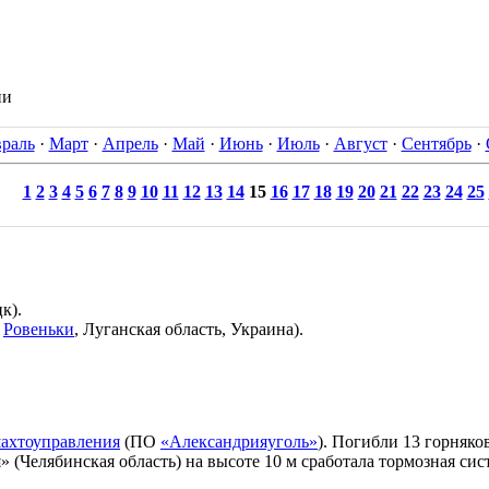
ии
раль
·
Март
·
Апрель
·
Май
·
Июнь
·
Июль
·
Август
·
Сентябрь
·
1
2
3
4
5
6
7
8
9
10
11
12
13
14
15
16
17
18
19
20
21
22
23
24
25
к).
.
Ровеньки
, Луганская область, Украина).
ахтоуправления
(ПО
«Александрияуголь»
). Погибли 13 горняков
 (Челябинская область) на высоте 10 м сработала тормозная сис