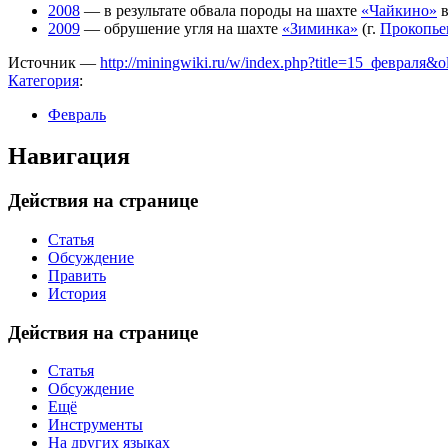
2008
— в результате обвала породы на шахте
«Чайкино»
в
2009
— обрушение угля на шахте
«Зиминка»
(г.
Прокопье
Источник —
http://miningwiki.ru/w/index.php?title=15_февраля&
Категория
:
Февраль
Навигация
Действия на странице
Статья
Обсуждение
Править
История
Действия на странице
Статья
Обсуждение
Ещё
Инструменты
На других языках