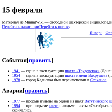
15 февраля
Материал из MiningWiki — свободной шахтёрской энциклопед
Перейти к навигации
Перейти к поиску
Январь
·
Фев
События
[
править
]
1941
— сдана в эксплуатацию
шахта «Трудовская»
(Донец
1954
— сдана в эксплуатацию
шахта имени Вахрушева
(г
1978
— город Кадиевка был переименован в
Стаханов
.
Аварии
[
править
]
1977
— прорыв пульпы на одной из шахт
Ватутинского ш
1994
— при подъеме
клети
с людьми шахты «Октябрьская»
скончались.