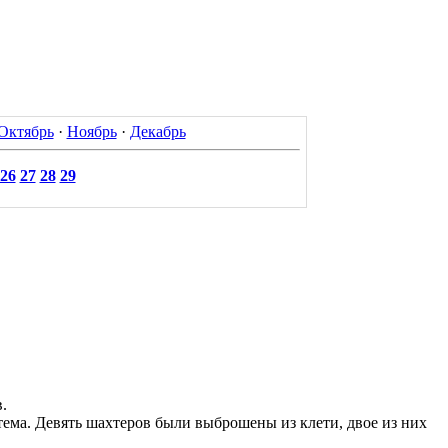
Октябрь
·
Ноябрь
·
Декабрь
26
27
28
29
.
тема. Девять шахтеров были выброшены из клети, двое из них