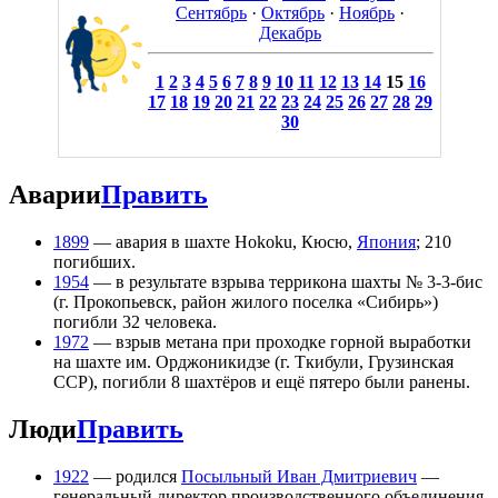
Сентябрь
·
Октябрь
·
Ноябрь
·
Декабрь
1
2
3
4
5
6
7
8
9
10
11
12
13
14
15
16
17
18
19
20
21
22
23
24
25
26
27
28
29
30
Аварии
Править
1899
— авария в шахте Hokoku, Кюсю,
Япония
; 210
погибших.
1954
— в результате взрыва террикона шахты № 3-3-бис
(г. Прокопьевск, район жилого поселка «Сибирь»)
погибли 32 человека.
1972
— взрыв метана при проходке горной выработки
на шахте им. Орджоникидзе (г. Ткибули, Грузинская
ССР), погибли 8 шахтёров и ещё пятеро были ранены.
Люди
Править
1922
— родился
Посыльный Иван Дмитриевич
—
генеральный директор производственного объединения