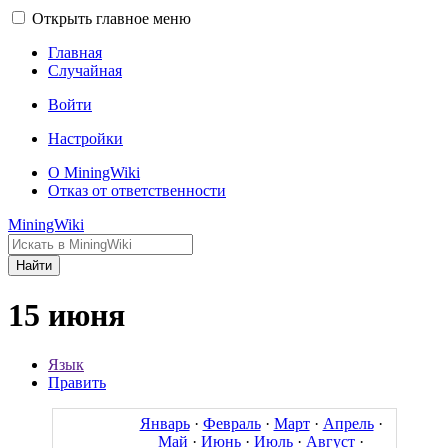
Открыть главное меню
Главная
Случайная
Войти
Настройки
О MiningWiki
Отказ от ответственности
MiningWiki
Найти
15 июня
Язык
Править
Январь
·
Февраль
·
Март
·
Апрель
·
Май
·
Июнь
·
Июль
·
Август
·