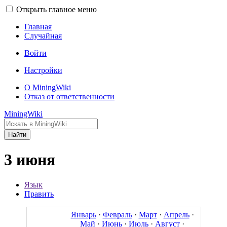
Открыть главное меню
Главная
Случайная
Войти
Настройки
О MiningWiki
Отказ от ответственности
MiningWiki
Найти
3 июня
Язык
Править
Январь
·
Февраль
·
Март
·
Апрель
·
Май
·
Июнь
·
Июль
·
Август
·