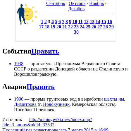
Сентябрь
·
Октябрь
·
Ноябрь
·
Декабрь
1
2
3
4
5
6
7
8
9
10
11
12
13
14
15
16
17
18
19
20
21
22
23
24
25
26
27
28
29
30
События
Править
1938
— принят указ Президиума Верховного Совета
СССР о разделении Донецкой области на Сталинскую и
Ворошиловградскую.
Аварии
Править
1990
— прорыв грунтовых вод в выработки
шахты им.
Димитрова
(г.
Новокузнецк
, Кемеровская область).
Погибли 11 человек.
Источник —
http://miningwiki.ru/w/index.php?
title=3_июня&oldid=33532
Последний раз редактировалась 7 марта 2015 в 16:09