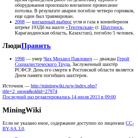
оборудования произошло внезапное провисание
потолка. В результате аварии погибли четверо горняков,
еще один был травмирован.
2008
—
внезапный выброс
угля и газа в конвейерном
штреке 193Дб на шахте
«Тентекская»
(г.
Шахтинск
,
Карагандинская область, Казахстан), погибло 5 человек.
Люди
Править
1998
— умер
Чих Михаил Павлович
— дважды
Герой
Социалистического Труда
, Заслуженный шахтёр
РСФСР. День его смерти в Ростовской области является
Днем памяти погибших шахтеров.
Источник —
http://miningwiki.ru/w/index.php?
title=2_июня&oldid=27974
Последний раз редактировалась 14 июля 2013 в 09:00
MiningWiki
Если не указано иное, содержание доступно по лицензии
CC-
BY-SA 3.0
.