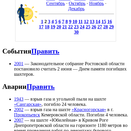
Сентябрь
·
Октябрь
·
Ноябрь
·
Декабрь
1
2
3
4
5
6
7
8
9
10
11
12
13
14
15
16
17
18
19
20
21
22
23
24
25
26
27
28
29
30
События
Править
2001
— Законодательное собрание Ростовской области
постановило считать 2 июня — Днем памяти погибших
шахтеров.
Аварии
Править
1943
— взрыв газа и угольной пыли на шахте
«Сангарская»
, погибло 24 человека.
2002
— взрыв газа на шахте
«Красногорская»
в г.
Прокопьевск
Кемеровской области. Погибли 4 человека.
2007
— на шахте «Юбилейная» в Кривом Роге
Днепропетровской области на горизонте 1180 метров во
время проведения работ по демонтажу бурового