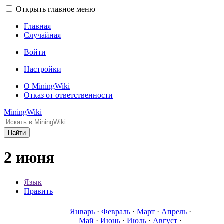
Открыть главное меню
Главная
Случайная
Войти
Настройки
О MiningWiki
Отказ от ответственности
MiningWiki
Найти
2 июня
Язык
Править
Январь
·
Февраль
·
Март
·
Апрель
·
Май
·
Июнь
·
Июль
·
Август
·