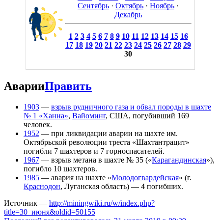
Сентябрь
·
Октябрь
·
Ноябрь
·
Декабрь
1
2
3
4
5
6
7
8
9
10
11
12
13
14
15
16
17
18
19
20
21
22
23
24
25
26
27
28
29
30
Аварии
Править
1903
—
взрыв рудничного газа и обвал породы в шахте
№ 1 «Ханна»
,
Вайоминг
, США, погубивший 169
человек.
1952
— при ликвидации аварии на шахте им.
Октябрьской революции треста «Шахтантрацит»
погибли 7 шахтеров и 7 горноспасателей.
1967
— взрыв метана в шахте № 35 («
Карагандинская
»),
погибло 10 шахтеров.
1985
— авария на шахте «
Молодогвардейская
» (г.
Краснодон
, Луганская область) — 4 погибших.
Источник —
http://miningwiki.ru/w/index.php?
title=30_июня&oldid=50155