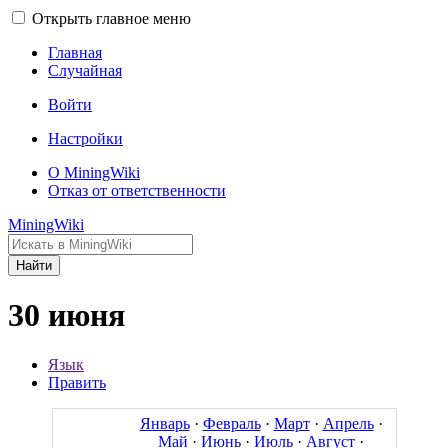
Открыть главное меню
Главная
Случайная
Войти
Настройки
О MiningWiki
Отказ от ответственности
MiningWiki
Найти
30 июня
Язык
Править
Январь
·
Февраль
·
Март
·
Апрель
·
Май
·
Июнь
·
Июль
·
Август
·