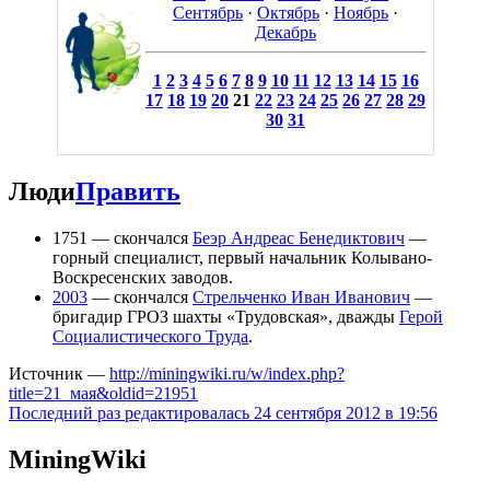
Сентябрь
·
Октябрь
·
Ноябрь
·
Декабрь
1
2
3
4
5
6
7
8
9
10
11
12
13
14
15
16
17
18
19
20
21
22
23
24
25
26
27
28
29
30
31
Люди
Править
1751 — скончался
Беэр Андреас Бенедиктович
—
горный специалист, первый начальник Колывано-
Воскресенских заводов.
2003
— скончался
Стрельченко Иван Иванович
—
бригадир ГРОЗ шахты «Трудовская», дважды
Герой
Социалистического Труда
.
Источник —
http://miningwiki.ru/w/index.php?
title=21_мая&oldid=21951
Последний раз редактировалась 24 сентября 2012 в 19:56
MiningWiki