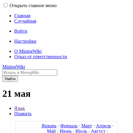
Открыть главное меню
Главная
Случайная
Войти
Настройки
О MiningWiki
Отказ от ответственности
MiningWiki
Найти
21 мая
Язык
Править
Январь
·
Февраль
·
Март
·
Апрель
·
Май
·
Июнь
·
Июль
·
Август
·