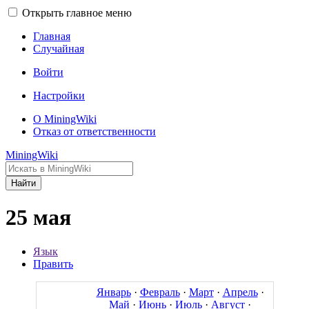
Открыть главное меню
Главная
Случайная
Войти
Настройки
О MiningWiki
Отказ от ответственности
MiningWiki
Найти
25 мая
Язык
Править
Январь
·
Февраль
·
Март
·
Апрель
·
Май
·
Июнь
·
Июль
·
Август
·