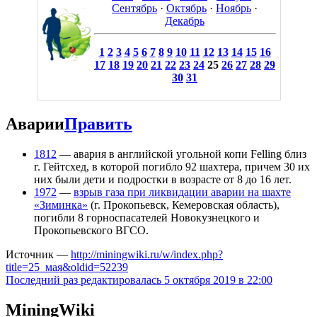
Сентябрь
·
Октябрь
·
Ноябрь
·
Декабрь
1
2
3
4
5
6
7
8
9
10
11
12
13
14
15
16
17
18
19
20
21
22
23
24
25
26
27
28
29
30
31
Аварии
Править
1812
— авария в английской угольной копи Felling близ
г. Гейтсхед, в которой погибло 92 шахтера, причем 30 их
них были дети и подростки в возрасте от 8 до 16 лет.
1972
—
взрыв газа при ликвидации аварии на шахте
«Зиминка»
(г. Прокопьевск, Кемеровская область),
погибли 8 горноспасателей Новокузнецкого и
Прокопьевского ВГСО.
Источник —
http://miningwiki.ru/w/index.php?
title=25_мая&oldid=52239
Последний раз редактировалась 5 октября 2019 в 22:00
MiningWiki