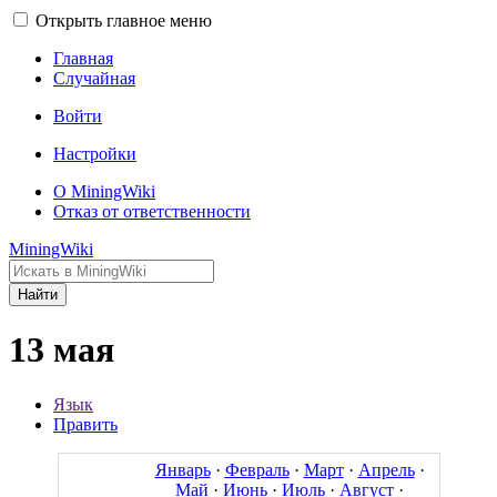
Открыть главное меню
Главная
Случайная
Войти
Настройки
О MiningWiki
Отказ от ответственности
MiningWiki
Найти
13 мая
Язык
Править
Январь
·
Февраль
·
Март
·
Апрель
·
Май
·
Июнь
·
Июль
·
Август
·