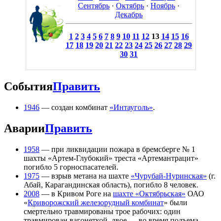
Сентябрь
·
Октябрь
·
Ноябрь
·
Декабрь
1
2
3
4
5
6
7
8
9
10
11
12
13
14
15
16
17
18
19
20
21
22
23
24
25
26
27
28
29
30
31
События
Править
1946
— создан комбинат
«Интауголь»
.
Аварии
Править
1958
— при ликвидации пожара в бремсберге № 1
шахты «Артем-Глубокий» треста «Артемантрацит»
погибло 5 горноспасателей.
1975
— взрыв метана на шахте
«Чурубай-Нуринская»
(г.
Абай, Карагандинская область), погибло 8 человек.
2008
— в Кривом Роге на
шахте «Октябрьская»
ОАО
«
Криворожский железорудный комбинат
» были
смертельно травмированы трое рабочих: один
травмирован вагонеткой, двое — во время подъема