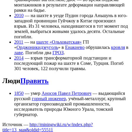
монтажников в результате деформации направляющей
рамки на бадье.
2010
— на шахте в уезде Пудин города Аньшунь в юго-
западной провинции Гуйчжоу в Китае произошел
взрыв. Из 31 человека, находившегося в тот момент под
землей, выбраться живыми удалось десяти. Остальные
погибли.
2011
— на
шахте «Ольховатская»
ГП
«
Орджоникидзеуголь
» в
Енакиево
обрушилась
кровля
в
лаве
. Погибли два
ГРОЗ
.
2014
— взрыв трансформаторной подстанции и
последующий пожар на шахте в Соме, Турция. Погиб
301 человек, 122 получили травмы.
Люди
Править
1850
— умер
Аносов Павел Петрович
— выдающийся
русский
горный инженер
, учёный-металлург, крупный
организатор горнозаводской промышленности,
исследователь природы Южного Урала, томский
губернатор.
Источник —
http://miningwiki.ru/w/index.php?
title=13_мая&oldid=55511