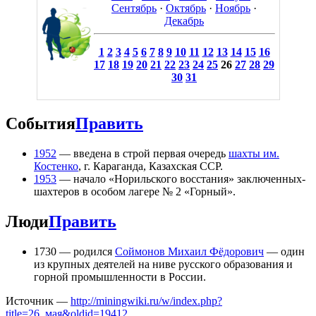
Сентябрь
·
Октябрь
·
Ноябрь
·
Декабрь
1
2
3
4
5
6
7
8
9
10
11
12
13
14
15
16
17
18
19
20
21
22
23
24
25
26
27
28
29
30
31
События
Править
1952
— введена в строй первая очередь
шахты им.
Костенко
, г. Караганда, Казахская ССР.
1953
— начало «Норильского восстания» заключенных-
шахтеров в особом лагере № 2 «Горный».
Люди
Править
1730 — родился
Соймонов Михаил Фёдорович
— один
из крупных деятелей на ниве русского образования и
горной промышленности в России.
Источник —
http://miningwiki.ru/w/index.php?
title=26_мая&oldid=19412