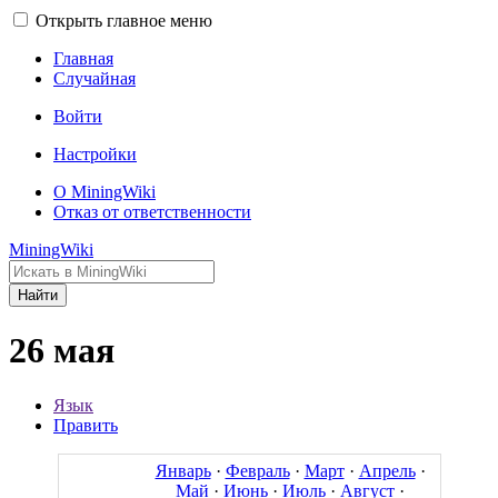
Открыть главное меню
Главная
Случайная
Войти
Настройки
О MiningWiki
Отказ от ответственности
MiningWiki
Найти
26 мая
Язык
Править
Январь
·
Февраль
·
Март
·
Апрель
·
Май
·
Июнь
·
Июль
·
Август
·