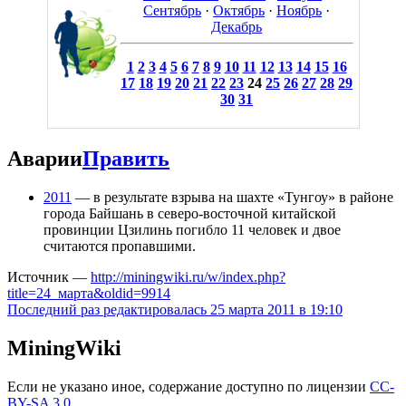
Сентябрь
·
Октябрь
·
Ноябрь
·
Декабрь
1
2
3
4
5
6
7
8
9
10
11
12
13
14
15
16
17
18
19
20
21
22
23
24
25
26
27
28
29
30
31
Аварии
Править
2011
— в результате взрыва на шахте «Тунгоу» в районе
города Байшань в северо-восточной китайской
провинции Цзилинь погибло 11 человек и двое
считаются пропавшими.
Источник —
http://miningwiki.ru/w/index.php?
title=24_марта&oldid=9914
Последний раз редактировалась 25 марта 2011 в 19:10
MiningWiki
Если не указано иное, содержание доступно по лицензии
CC-
BY-SA 3.0
.