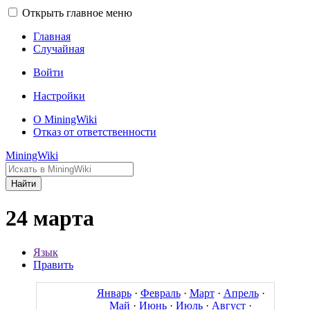
Открыть главное меню
Главная
Случайная
Войти
Настройки
О MiningWiki
Отказ от ответственности
MiningWiki
Найти
24 марта
Язык
Править
Январь
·
Февраль
·
Март
·
Апрель
·
Май
·
Июнь
·
Июль
·
Август
·