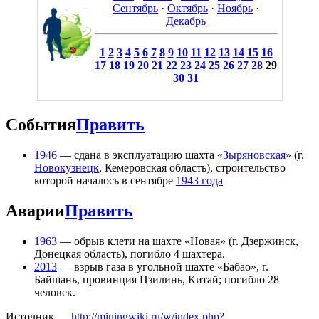
Сентябрь
·
Октябрь
·
Ноябрь
·
Декабрь
1
2
3
4
5
6
7
8
9
10
11
12
13
14
15
16
17
18
19
20
21
22
23
24
25
26
27
28
29
30
31
События
Править
1946
— сдана в эксплуатацию шахта
«Зыряновская»
(г.
Новокузнецк
, Кемеровская область), строительство
которой началось в сентябре
1943 года
Аварии
Править
1963
— обрыв клети на шахте «Новая» (г. Дзержинск,
Донецкая область), погибло 4 шахтера.
2013
— взрыв газа в угольной шахте «Бабао», г.
Байшань, провинция Цзилинь, Китай; погибло 28
человек.
Источник —
http://miningwiki.ru/w/index.php?