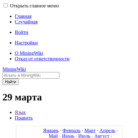
Открыть главное меню
Главная
Случайная
Войти
Настройки
О MiningWiki
Отказ от ответственности
MiningWiki
Найти
29 марта
Язык
Править
Январь
·
Февраль
·
Март
·
Апрель
·
Май
·
Июнь
·
Июль
·
Август
·