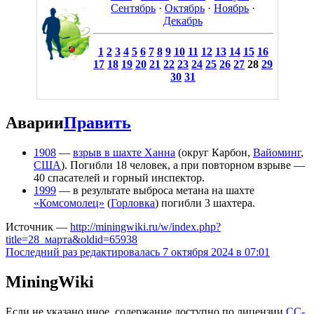
Сентябрь
·
Октябрь
·
Ноябрь
·
Декабрь
1
2
3
4
5
6
7
8
9
10
11
12
13
14
15
16
17
18
19
20
21
22
23
24
25
26
27
28
29
30
31
Аварии
Править
1908
—
взрыв в шахте Ханна
(округ Карбон,
Вайоминг
,
США
). Погибли 18 человек, а при повторном взрыве —
40 спасателей и горный инспектор.
1999
— в результате выброса метана на шахте
«Комсомолец»
(
Горловка
) погибли 3 шахтера.
Источник —
http://miningwiki.ru/w/index.php?
title=28_марта&oldid=65938
Последний раз редактировалась 7 октября 2024 в 07:01
MiningWiki
Если не указано иное, содержание доступно по лицензии
CC-