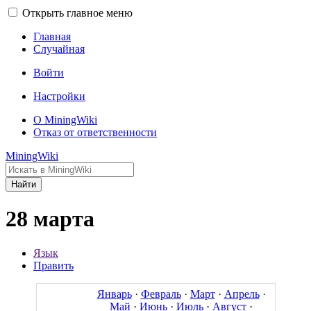
Открыть главное меню
Главная
Случайная
Войти
Настройки
О MiningWiki
Отказ от ответственности
MiningWiki
Найти
28 марта
Язык
Править
Январь
·
Февраль
·
Март
·
Апрель
·
Май
·
Июнь
·
Июль
·
Август
·