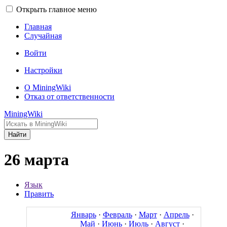
Открыть главное меню
Главная
Случайная
Войти
Настройки
О MiningWiki
Отказ от ответственности
MiningWiki
Найти
26 марта
Язык
Править
Январь
·
Февраль
·
Март
·
Апрель
·
Май
·
Июнь
·
Июль
·
Август
·