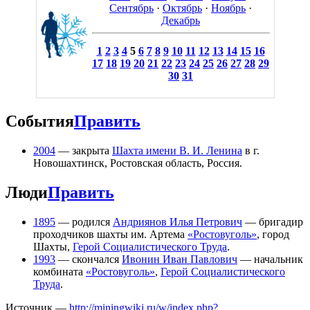
Сентябрь
·
Октябрь
·
Ноябрь
·
Декабрь
1
2
3
4
5
6
7
8
9
10
11
12
13
14
15
16
17
18
19
20
21
22
23
24
25
26
27
28
29
30
31
События
Править
2004
— закрыта
Шахта имени В. И. Ленина
в г.
Новошахтинск, Ростовская область, Россия.
Люди
Править
1895
— родился
Андриянов Илья Петрович
— бригадир
проходчиков шахты им. Артема
«Ростовуголь»
, город
Шахты,
Герой Социалистического Труда
.
1993
— скончался
Ивонин Иван Павлович
— начальник
комбината
«Ростовуголь»
,
Герой Социалистического
Труда
.
Источник —
http://miningwiki.ru/w/index.php?