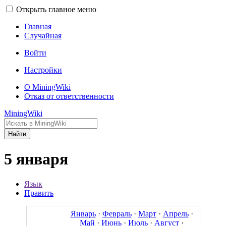
Открыть главное меню
Главная
Случайная
Войти
Настройки
О MiningWiki
Отказ от ответственности
MiningWiki
Найти
5 января
Язык
Править
Январь
·
Февраль
·
Март
·
Апрель
·
Май
·
Июнь
·
Июль
·
Август
·