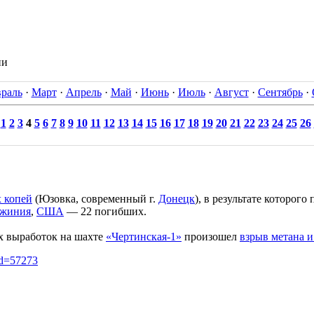
ии
раль
·
Март
·
Апрель
·
Май
·
Июнь
·
Июль
·
Август
·
Сентябрь
·
1
2
3
4
5
6
7
8
9
10
11
12
13
14
15
16
17
18
19
20
21
22
23
24
25
26
 копей
(Юзовка, современный г.
Донецк
), в результате которого
джиния
,
США
— 22 погибших.
х выработок на шахте
«Чертинская-1»
произошел
взрыв метана 
id=57273