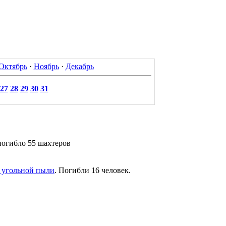
Октябрь
·
Ноябрь
·
Декабрь
27
28
29
30
31
 погибло 55 шахтеров
и угольной пыли
. Погибли 16 человек.