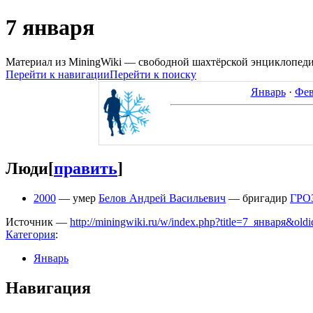
7 января
Материал из MiningWiki — свободной шахтёрской энциклопед
Перейти к навигации
Перейти к поиску
Январь
·
Фев
Люди
[
править
]
2000
— умер
Белов Андрей Васильевич
— бригадир
ГРО
Источник —
http://miningwiki.ru/w/index.php?title=7_января&old
Категория
:
Январь
Навигация