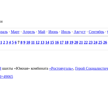
ии
раль
·
Март
·
Апрель
·
Май
·
Июнь
·
Июль
·
Август
·
Сентябрь
·
1
2
3
4
5
6
7
8
9
10
11
12
13
14
15
16
17
18
19
20
21
22
23
24
25
26
З
шахты «Южная» комбината
«Ростовуголь»
,
Герой Социалистич
id=49065