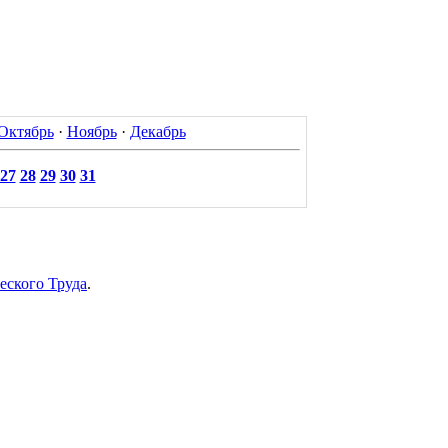
Октябрь
·
Ноябрь
·
Декабрь
27
28
29
30
31
еского Труда
.