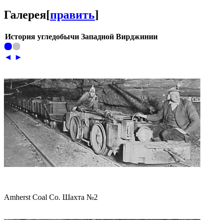
Галерея
[
править
]
История угледобычи Западной Вирджинии
◄
►
Amherst Coal Co. Шахта №2