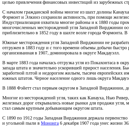
целью привлечения финансовых инвестиций из зарубежных ст
С началом гражданской войны многие из шахт долины Канауха з
Фэрмонт и Элкинз сохранили активность, при помощи железно
Индустриализация охватила многие районы и к 1880 годы про
многочисленных месторождений угля Западной Вирджинии осо
приблизительно в 1852 году в шахте возле города Фэрмонта. В 
Южные месторождения угля Западной Вирджинии не разрабатыв
отгружен в 1883 году и с того времени объемы добычи быстро
организованная в 1907, доминировала в округе Макдауэлл.
В марте 1883 года началась отгрузка угля из Покахонтаса в о
запада штата и значительно ускорившей прирост населения. Б
заработной плтой и недорогим жильем, тысячи европейских 
южных штатов. Черное население одного лишь округа Макдауэлл
В 1888 Фэйетт стал первым округом в Западной Вирджинии, до
Многие из месторождений угля, таких как Канауха, Нью Ривер
железных дорог открывались новые рынки для продажи угля, м
стал самым крупным добывающим округом штата.
С 1890 по 1912 годы Западная Вирджиния держала первенство 
и угольной пыли в
Мононга
6 декабря 1907 года унес жизни 36