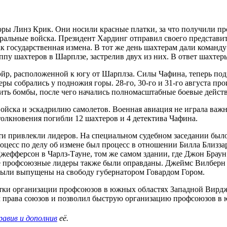
 горы Линз Крик. Они носили красные платки, за что получили 
ральные войска. Президент Хардинг отправил своего представи
к государственная измена. В тот же день шахтерам дали команду
уппу шахтеров в Шарплзе, застрелив двух из них. В ответ шахте
йр, расположенной к югу от Шарплза. Силы Чафина, теперь по
еры собрались у подножия горы. 28-го, 30-го и 31-го августа п
ть бомбы, после чего начались полномасштабные боевые действ
ойска и эскадрилию самолетов. Военная авиация не играла важно
столкновения погибли 12 шахтеров и 4 детектива Чафина.
и привлекли лидеров. На специальном судебном заседании было
оцесс по делу об измене был процесс в отношении Билла Близза
Джефферсон в Чарлз-Тауне, том же самом здании, где Джон Брау
ие профсоюзные лидеры также были оправданы. Джеймс Вилберн
а были выпущены на свободу губернатором Говардом Гором.
ки организации профсоюзов в южных областях Западной Вирдж
итил права союзов и позволил быструю организацию профсоюзов 
равив и дополнив
её.