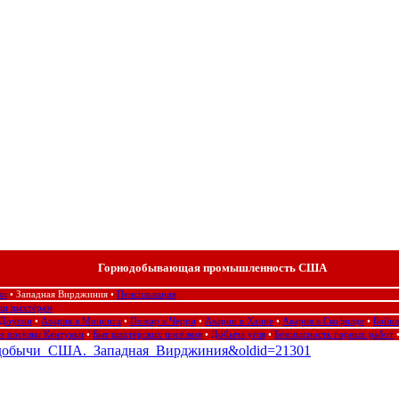
Горнодобывающая промышленность США
ки
•
Западная Вирджиния
•
Пенсильвания
ки шахтёрам
 Доусон
•
Авария в Мононга
•
Пожар в Черри
•
Аварии в Ханне
•
Авария в Скофилде
•
Бойня
е посёлки Кентукки
•
Быт шахтёрских посёлков
•
Добыча угля
•
Безопасность горных работ
_угледобычи_США._Западная_Вирджиния&oldid=21301