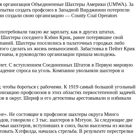
зная организация Объединенные Шахтеры Америки (UMWA). За
опытки создать профсоюз в Западной Вирджинии потерпели
нии создали свою организацию — County Coal Operators
отребовали такую же зарплату, как в других штатах.
. Шахтеры соседнего Кэбин Крик, ранее потерявшие свой
мпаний. Шахтеры поселились в палаточных городках либо
этого сделать их жизнь невыносимой. Забастовка в Пейнт Крик
гнаны, в руководство организации пришла молодежь.
 лет. С вступлением Соединенных Штатов в Первую мировую
падение спроса на уголь. Компании увольняли шахтеров и
 чтобы бороться с рабочими. К 1919 самый большой угольный
изацию профсоюзов в этих областях первостепенной задачей.
в в округ. Шериф и его детективы арестовывали и избивали
не». Не состоящие в профсоюзе шахтеры округа Минго
дов, говорили с 3 тыс. шахтеров в Мэтуон. За следующие две
мьи шахтеров, вступивших в союз, были выселены из жилья
вать Хэтфилда, началась стрельба. В результате перестрелки