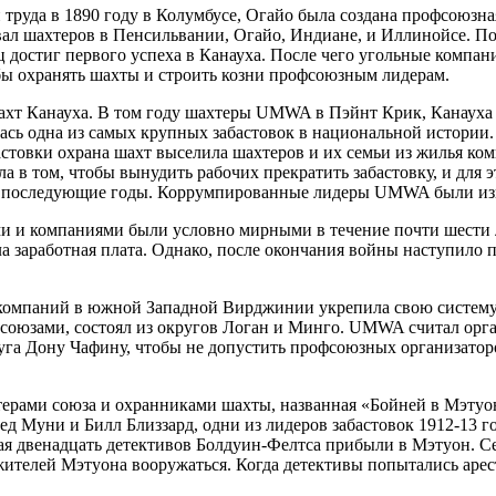
и труда в 1890 году в Колумбусе, Огайо была создана профсою
ал шахтеров в Пенсильвании, Огайо, Индиане, и Иллинойсе. П
ец достиг первого успеха в Канауха. После чего угольные компа
обы охранять шахты и строить козни профсоюзным лидерам.
ахт Канауха. В том году шахтеры UMWA в Пэйнт Крик, Канауха п
лась одна из самых крупных забастовок в национальной истории
астовки охрана шахт выселила шахтеров и их семьи из жилья ко
 в том, чтобы вынудить рабочих прекратить забастовку, и для 
и в последующие годы. Коррумпированные лидеры UMWA были из
и и компаниями были условно мирными в течение почти шести
а заработная плата. Однако, после окончания войны наступило 
 компаний в южной Западной Вирджинии укрепила свою систему,
оюзами, состоял из округов Логан и Минго. UMWA считал орган
га Дону Чафину, чтобы не допустить профсоюзных организаторо
рами союза и охранниками шахты, названная «Бойней в Мэтуо
 Муни и Билл Близзард, одни из лидеров забастовок 1912-13 го
я двенадцать детективов Болдуин-Фелтса прибыли в Мэтуон. Се
телей Мэтуона вооружаться. Когда детективы попытались аресто