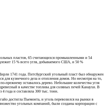
 угольных пластов, 65 считающихся промышленными и 54
длежит 15 % всего угля, добываемого США, и 50 %
Ширли 1741 года. Питсбургский угольный пласт был обнаружен
ся для кузнечного дела и отопления домов. Но несмотря на то,
а по-прежнему оставалось дерево. Небольшие количества угля
ревесный в качестве топлива для соляных печей Канаухи. В
4 года и составляла 300 тыс. тонн.
гайо достигла Пьемонта, и уголь перевозился на рынки в
 множество угольных компаний, были созданы корпорации с