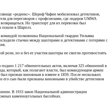
прозвище «реднекс». Шериф Чафин мобилизовал детективов,
теля для переговоров с профсоюзами, где лидеров UMWA
 возвращаться. Но транспорт для их перевозки был
ры пошли в Шарплз.
д командой полковника Национальной гвардии Уильяма
роисходили стычки между шахтерами и детективами с потерями с
ия.
й роли, но и без ее участия шахтеры не смогли противостоять
 подано 1 217 обвинительных актов, включая 325 обвинений в
рда, который, как полагают власти, был командующим армии
н был признан виновным в измене в 1859. После нескольких
 и его сын были признаны виновными в убийстве детективов
инии. В 1933 закон Национальной администрации
в южных каменноугольных бассейнах.