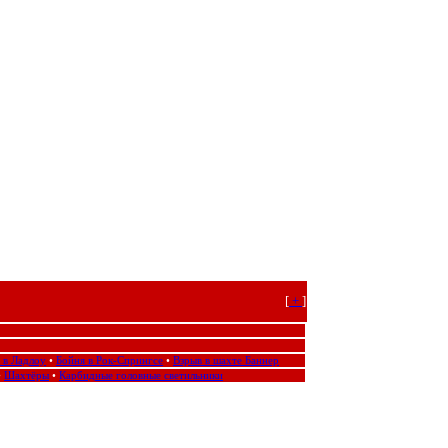
[
+
]
 в Ладлоу
•
Бойня в Рок-Спрингсе
•
Взрыв в шахте Баннер
•
Шахтёры
•
Карбидные головные светильники