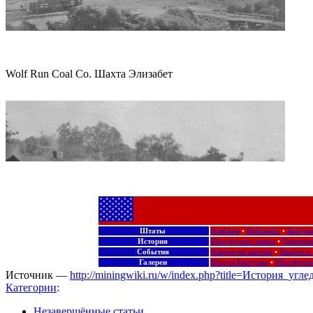
Wolf Run Coal Co. Шахта Элизабет
Штаты
Алабама
•
Вайоминг
•
Кентук
История
Шахтёрские лампы
•
Памятни
События
Аварии на шахтах
•
Аварии в
Галереи
Шахты Кентукки
•
Шахтёрски
Источник —
http://miningwiki.ru/w/index.php?title=История
Дома шахтеров, принадлежащие компании, Брим
Категории
:
Незавершённые статьи