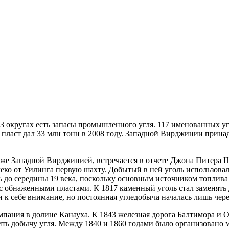
 43 округах есть запасы промышленного угля. 117 именованных
пласт дал 33 млн тонн в 2008 году. Западной Вирджинии прина
зже Западной Вирджинией, встречается в отчете Джона Питера 
леко от Уилинга первую шахту. Добытый в ней уголь использовал
ась до середины 19 века, поскольку основным источником топлив
 обнаженными пластами. К 1817 каменный уголь стал заменять д
себе внимание, но постоянная угледобыча началась лишь через 
мпания в долине Канауха. К 1843 железная дорога Балтимора и О
ить добычу угля. Между 1840 и 1860 годами было организовано