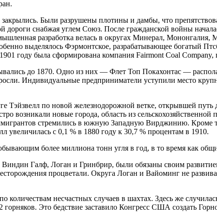
ран.
акрылись. Были разрушены плотины и дамбы, что препятствовало
й дороги снабжая углем Союз. После гражданской войны начала
мышленная разработка велась в округах Минерал, Мононгалия, М
бенно выделялось Фэрмонтское, разрабатывающее богатый Птсб
1901 году была сформирована компания Fairmont Coal Company, п
ались до 1870. Одно из них — Флет Топ Покахонтас — распола
 росли. Индивидуальные предприниматели уступили место крупн
круге Тэйзвелл по новой железнодорожной ветке, открывшей путь
ыстро возникали новые города, область из сельскохозяйственной
иммигрантов стремились в южную Западную Вирджинию. Кроме т
 увеличилась с 0,1 % в 1880 году к 30,7 % процентам в 1910.
бывающим более миллиона тонн угля в год, в то время как общи
, Виндин Галф, Логан и Гринбрир, были обязаны своим развитие
есторождения процветали. Округа Логан и Вайоминг не развивал
по количествам несчастных случаев в шахтах. Здесь же случилас
2 горняков. Это бедствие заставило Конгресс США создать Горно