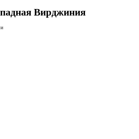
ападная Вирджиния
ии