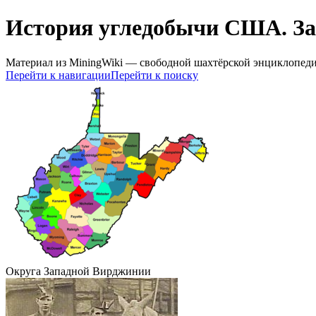
История угледобычи США. З
Материал из MiningWiki — свободной шахтёрской энциклопед
Перейти к навигации
Перейти к поиску
Округа Западной Вирджинии