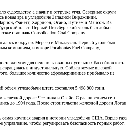
 судоходству, а значит и отгрузке угля. Северные округа
сь новая эра в угледобыче Западной Вирджинии.
арион, Файетт, Харрисон, Огайо, Путнэм и Мэйсон. Из
угрский пласт. Первый Питсбургский уголь был добыт
озже ставшаяь Consolidation Coal Company.
галось в округах Мерсер и Макдауэлл. Первый уголь был
ым компаниям, и вскоре Pocahontas Fuel Company,
 доставки угля для неиспользованных угольных бассейнов юго-
 превращалась в индустриальную. Соблазняемые высокой
ого, большое количество афроамериканцев прибывало из
й объем угледобычи штата составлял 5 498 800 тонн.
м железной дороге Чесапика и Огайо. С расширением сети
ись до 1904 года. После строительства железной дороги Логан
ь самая крупная авария в истории угледобычи США. Взрыв газа
е управление, чтобы регулировать безопасность горных работ.