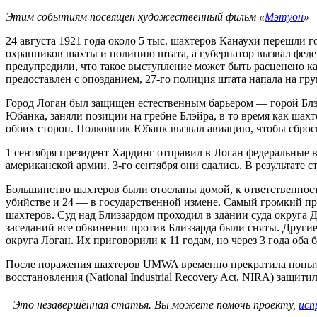
Этим событиям посвящен художественный фильм «
Мэтуон
»
24 августа 1921 года около 5 тыс. шахтеров Канаухи перешли
охранников шахты и полицию штата, а губернатор вызвал феде
предупредили, что такое выступление может быть расценено ка
предоставлен с опозданием, 27-го полиция штата напала на гр
Город Логан был защищен естественным барьером — горой Блэ
Юбанка, заняли позиции на гребне Блэйра, в то время как шахт
обоих сторон. Полковник Юбанк вызвал авиацию, чтобы сброси
1 сентября президент Хардинг отправил в Логан федеральные в
американской армии. 3-го сентября они сдались. В результате 
Большинство шахтеров были отосланы домой, к ответственност
убийстве и 24 — в государственной измене. Самый громкий пр
шахтеров. Суд над Близзардом проходил в здании суда округа 
заседаний все обвинения против Близзарда были сняты. Друг
округа Логан. Их приговорили к 11 годам, но через 3 года об
После поражения шахтеров UMWA временно прекратила попыт
восстановления (National Industrial Recovery Act, NIRA) защ
Это незавершённая статья.
Вы можете помочь проекту,
исп