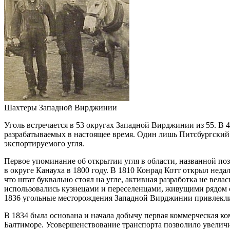
Шахтеры Западной Вирджинии
Уголь встречается в 53 округах Западной Вирджинии из 55. В
разрабатываемых в настоящее время. Один лишь Питсбургский 
экспортируемого угля.
Первое упоминание об открытии угля в области, названной по
в округе Канауха в 1800 году. В 1810 Конрад Котт открыл неда
что штат буквально стоял на угле, активная разработка не вел
использовались кузнецами и переселенцами, живущими рядом с
1836 угольные месторождения Западной Вирджинии привлекли к 
В 1834 была основана и начала добычу первая коммерческая ко
Балтиморе. Усовершенствование транспорта позволило увелич