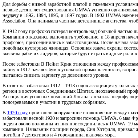
Для борьбы с низкой заработной платой и тяжелыми условиям
первые десять лет существования UMWA успешно организовыв
неудачу в 1892, 1894, 1895, и 1897 годах. В 1902 UMWA након
Association. Она нанимала частные детективные агентства, чт
К 1912 году профсоюз потерял контроль над большой частью ш
Компании отказались выполнить требование, и 18 апреля нача
профсоюз, присоединились к забастовщикам. После начала заб
подобных кустарных жилищах. Основная задача охраны состояла
выявила рабочих лидеров, которые будут играть видные рол
После забастовки В Пейнт Крик отношения между профсоюзам
войну в 1917 начался бум в угольной промышленности, возросл
пытались снизить зарплату до довоенного уровня.
В ответ на забастовки 1912—1913 годов ассоциация угольных
регион в восточных Соединенных Штатах, неохваченный профс
Ассоциация угольных компаний Логана заплатила шерифу окру
подозреваемых в участии в трудовых собраниях.
В
1920 году
произошло вооруженное столкновение между шахте
забастовали весной 1920 и запросили помощь UMWA. 6 мая Фред
недели около половины из них присоединились к UMWA. 19 ма
компании. Начальник полиции города, Сид Хэтфилд, призвал жи
погибли 7 детективов и 4 горожанина, включая мэра.