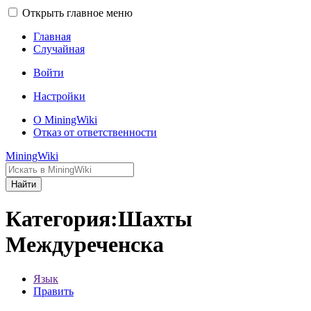
Открыть главное меню
Главная
Случайная
Войти
Настройки
О MiningWiki
Отказ от ответственности
MiningWiki
Найти
Категория:Шахты
Междуреченска
Язык
Править