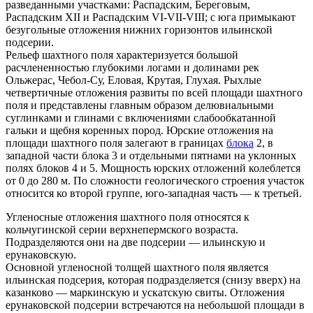
разведанными участками: Распадским, Береговым,
Распадским XII и Распадским VI-VII-VIII; с юга примыкают
безугольные отложения нижних горизонтов ильинской
подсерии.
Рельеф шахтного поля характеризуется большой
расчлененностью глубокими логами и долинами рек
Ольжерас, Чебол-Су, Еловая, Крутая, Глухая. Рыхлые
четвертичные отложения развиты по всей площади шахтного
поля и представлены главным образом делювиальными
суглинками и глинами с включениями слабообкатанной
гальки и щебня коренных пород. Юрские отложения на
площади шахтного поля залегают в границах
блока
2, в
западной части блока 3 и отдельными пятнами на уклонных
полях блоков 4 и 5. Мощность юрских отложений колеблется
от 0 до 280 м. По сложности геологического строения участок
относится ко второй группе, юго-западная часть — к третьей.
Угленосные отложения шахтного поля относятся к
кольчугинской серии верхнепермского возраста.
Подразделяются они на две подсерии — ильинскую и
ерунаковскую.
Основной угленосной толщей шахтного поля является
ильинская подсерия, которая подразделяется (снизу вверх) на
казанково — маркинскую и ускатскую свиты. Отложения
ерунаковской подсерии встречаются на небольшой площади в