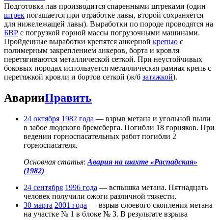
Подготовка лав производится спаренными штреками (один
штрек
погашается при отработке лавы, второй сохраняется
для нижележащей лавы). Выработки по породе проводятся на
БВР
с погрузкой горной массы погрузочными машинами.
Пройденные выработки крепятся анкерной
крепью
с
полимерным закреплением анкеров, борта и кровля
перетягиваются металлической сеткой. При неустойчивых
боковых породах используется металлическая рамная крепь с
перетяжкой кровли и бортов сеткой (ж/б
затяжкой
).
Аварии
Править
24 октября
1982 года
— взрыв метана и угольной пыли
в забое людского бремсберга. Погибли 18 горняков. При
ведении горноспасательных работ погибли 2
горноспасателя.
Основная статья
:
Авария на шахте «Распадская»
(1982)
24 сентября
1996 года
— вспышка метана. Пятнадцать
человек получили ожоги различной тяжести.
30 марта
2001 года
— взрыв слоевого скопления метана
на участке № 1 в блоке № 3. В результате взрыва