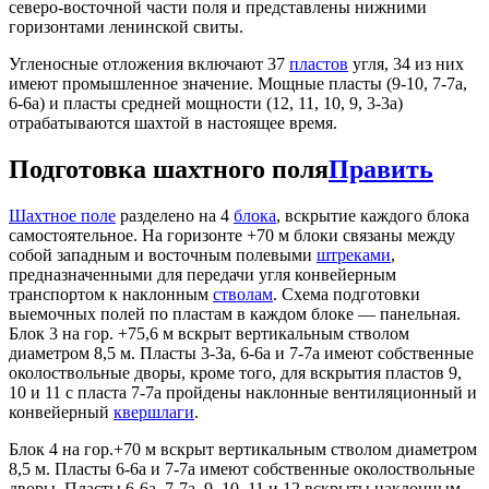
северо-восточной части поля и представлены нижними
горизонтами ленинской свиты.
Угленосные отложения включают 37
пластов
угля, 34 из них
имеют промышленное значение. Мощные пласты (9-10, 7-7а,
6-6а) и пласты средней мощности (12, 11, 10, 9, 3-3а)
отрабатываются шахтой в настоящее время.
Подготовка шахтного поля
Править
Шахтное поле
разделено на 4
блока
, вскрытие каждого блока
самостоятельное. На горизонте +70 м блоки связаны между
собой западным и восточным полевыми
штреками
,
предназначенными для передачи угля конвейерным
транспортом к наклонным
стволам
. Схема подготовки
выемочных полей по пластам в каждом блоке — панельная.
Блок 3 на гор. +75,6 м вскрыт вертикальным стволом
диаметром 8,5 м. Пласты 3-За, 6-6а и 7-7а имеют собственные
околоствольные дворы, кроме того, для вскрытия пластов 9,
10 и 11 с пласта 7-7а пройдены наклонные вентиляционный и
конвейерный
квершлаги
.
Блок 4 на гор.+70 м вскрыт вертикальным стволом диаметром
8,5 м. Пласты 6-6а и 7-7а имеют собственные околоствольные
дворы. Пласты 6-6а, 7-7а, 9, 10, 11 и 12 вскрыты наклонным,