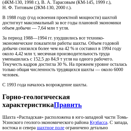
(4КМ-130, 1998 г.), В. А. Тарасовым (КМ-145, 1999 г.),
Н. Ф. Титовым (2КМ-130, 2000 г.).
В 1988 году (год освоения проектной мощности) шахтой
достигнут максимальный за все годы плановой экономики
объем добычи — 7,64 млн т угля.
За период 1988—1994 гг. ухудшились все технико-
экономические показатели работы шахты. Объем годовой
добычи снизился более чем на 42 % и составил в 1994 году
около 4,42 млн т, месячная производительность труда
уменьшилась с 152,5 до 84,9 т угля на одного рабочего.
Текучесть кадров достигла 30 %. На прежнем уровне осталась
только общая численность трудящихся шахты — около 6000
человек.
С 1993 года началось возрождение шахты.
Горно-геологическая
характеристика
Править
Шахта «Распадская» расположена в юго-западной части Томь-
Усинского геолого-экономического района
Кузбасса
. С запада,
востока и севера
шахтное поле
ограничено детально