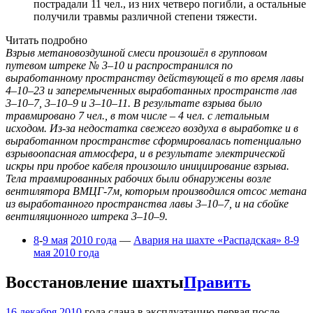
пострадали 11 чел., из них четверо погибли, а остальные
получили травмы различной степени тяжести.
Читать подробно
Взрыв метановоздушной смеси произошёл в групповом
путевом штреке № 3–10 и распространился по
выработанному пространству действующей в то время лавы
4–10–23 и заперемыченных выработанных пространств лав
3–10–7, 3–10–9 и 3–10–11. В результате взрыва было
травмировано 7 чел., в том числе – 4 чел. с летальным
исходом. Из-за недостатка свежего воздуха в выработке и в
выработанном пространстве сформировалась потенциально
взрывоопасная атмосфера, и в результате электрической
искры при пробое кабеля произошло инициирование взрыва.
Тела травмированных рабочих были обнаружены возле
вентилятора ВМЦГ-7м, которым производился отсос метана
из выработанного пространства лавы 3–10–7, и на сбойке
вентиляционного штрека 3–10–9.
8
-
9 мая
2010 года
—
Авария на шахте «Распадская» 8-9
мая 2010 года
Восстановление шахты
Править
16 декабря
2010
года сдана в эксплуатацию первая после