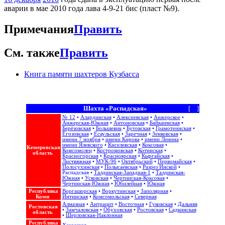
аварии в мае 2010 года лава 4-9-21 бис (пласт №9).
Примечания
Править
См. также
Править
Книга памяти шахтеров Кузбасса
Шахта «Распадская»
[
+
]
№ 12
•
Алардинская
•
Алексиевская
•
Анжерское
•
Анжерская-Южная
•
Антоновская
•
Байкаимская
•
Берёзовская
•
Большевик
•
Бутовская
•
Грамотеинская
•
Егозовская
•
Есаульская
•
Заречная
•
Зенковская
•
имени 7 ноября
•
имени Кирова
•
имени Ленина
•
имени Ялевского
•
Киселевская
•
Коксовая
•
Кемеровская
Комсомолец
•
Костромовская
•
Котинская
•
область
Красногорская
•
Красноярская
•
Кыргайская
•
Листвяжная
•
МУК-96
•
Октябрьский
•
Первомайская
•
Полосухинская
•
Полысаевская
•
Разрез Инской
•
Распадская
•
Талдинская-Западная-1
•
Талдинская-
Южная
•
Усковская
•
Чертинская-Коксовая
•
Чертинская-Южная
•
Юбилейная
•
Южная
Республика
Воргашорская
•
Воркутинская
•
Заполярная
•
Коми
Интинская
•
Комсомольская
•
Северная
Алмазная
•
Антрацит
•
Восточная
•
Гуковская
•
Дальняя
Ростовская
•
Замчаловская
•
Обуховская
•
Ростовская
•
Садкинская
область
•
Шерловская-Наклонная
Республика