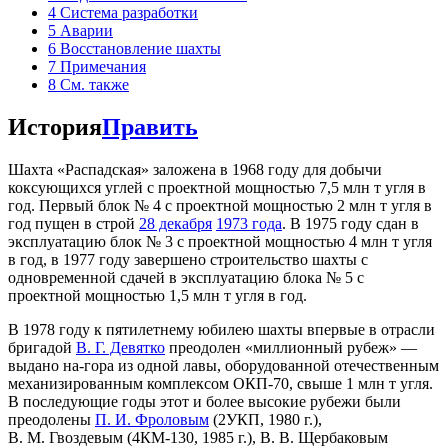
4
Система разработки
5
Аварии
6
Восстановление шахты
7
Примечания
8
См. также
История
Править
Шахта «Распадская» заложена в 1968 году для добычи
коксующихся углей с проектной мощностью 7,5 млн т угля в
год. Первый блок № 4 с проектной мощностью 2 млн т угля в
год пущен в строй
28 декабря
1973 года
. В 1975 году сдан в
эксплуатацию блок № 3 с проектной мощностью 4 млн т угля
в год, в 1977 году завершено строительство шахты с
одновременной сдачей в эксплуатацию блока № 5 с
проектной мощностью 1,5 млн т угля в год.
В 1978 году к пятилетнему юбилею шахты впервые в отрасли
бригадой
В. Г. Девятко
преодолен «миллионный рубеж» —
выдано на-гора из одной лавы, оборудованной отечественным
механизированным комплексом ОКП-70, свыше 1 млн т угля.
В последующие годы этот и более высокие рубежи были
преодолены
П. И. Фроловым
(2УКП, 1980 г.),
В. М. Гвоздевым (4КМ-130, 1985 г.), В. В. Щербаковым