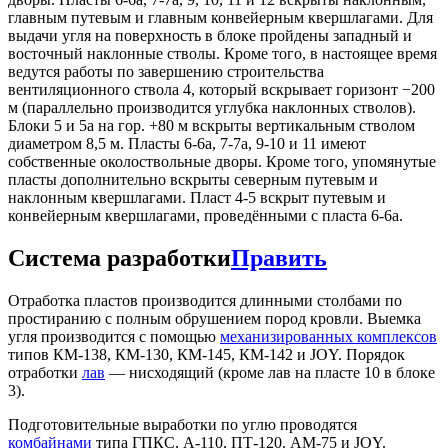
главным путевым и главным конвейерным квершлагами. Для
выдачи угля на поверхность в блоке пройдены западный и
восточный наклонные стволы. Кроме того, в настоящее время
ведутся работы по завершению строительства
вентиляционного ствола 4, который вскрывает горизонт −200
м (параллельно производится углубка наклонных стволов).
Блоки 5 и 5а на гор. +80 м вскрыты вертикальным стволом
диаметром 8,5 м. Пласты 6-6а, 7-7а, 9-10 и 11 имеют
собственные околоствольные дворы. Кроме того, упомянутые
пласты дополнительно вскрыты северным путевым и
наклонным квершлагами. Пласт 4-5 вскрыт путевым и
конвейерным квершлагами, проведёнными с пласта 6-6а.
Система разработки
Править
Отработка пластов производится длинными столбами по
простиранию с полным обрушением пород кровли. Выемка
угля производится с помощью
механизированных комплексов
типов КМ-138, КМ-130, КМ-145, КМ-142 и JOY. Порядок
отработки
лав
— нисходящий (кроме лав на пласте 10 в блоке
3).
Подготовительные выработки по углю проводятся
комбайнами
типа ГПКС, А-110, ПТ-120. АМ-75 и JOY.