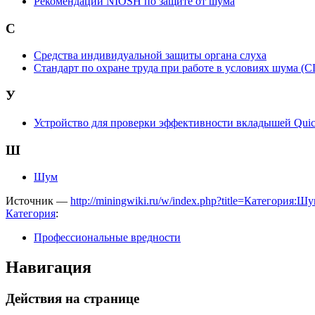
Рекомендации NIOSH по защите от шума
С
Средства индивидуальной защиты органа слуха
Стандарт по охране труда при работе в условиях шума (
У
Устройство для проверки эффективности вкладышей Quic
Ш
Шум
Источник —
http://miningwiki.ru/w/index.php?title=Категория:
Категория
:
Профессиональные вредности
Навигация
Действия на странице