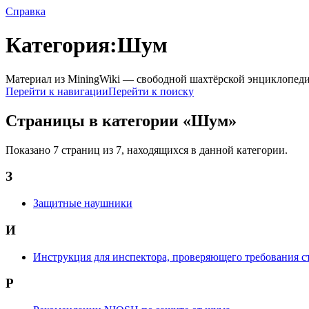
Справка
Категория:Шум
Материал из MiningWiki — свободной шахтёрской энциклопед
Перейти к навигации
Перейти к поиску
Страницы в категории «Шум»
Показано 7 страниц из 7, находящихся в данной категории.
З
Защитные наушники
И
Инструкция для инспектора, проверяющего требования с
Р