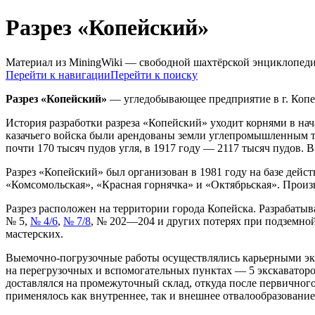
Разрез «Копейский»
Материал из MiningWiki — свободной шахтёрской энциклопед
Перейти к навигации
Перейти к поиску
Разрез «Копейский»
— угледобывающее предприятие в г. Копе
История разработки разреза «Копейский» уходит корнями в нач
казачьего войска были арендованы земли углепромышленным то
почти 170 тысяч пудов угля, в 1917 году — 2117 тысяч пудов. 
Разрез «Копейский» был организован в 1981 году на базе дейс
«Комсомольская», «Красная горнячка» и «Октябрьская». Произв
Разрез расположен на территории города Копейска. Разрабаты
№ 5,
№ 4/6
,
№ 7/8
, № 202—204 и других потерях при подземной
мастерских.
Выемочно-погрузочные работы осуществлялись карьерными экск
на перегрузочных и вспомогательных пунктах — 5 экскаватор
доставлялся на промежуточный склад, откуда после первично
применялось как внутреннее, так и внешнее отвалообразование,