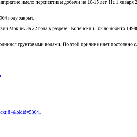
дприятие имело перспективы добычи на 10-15 лет. На 1 января 
004 году закрыт.
ич Мокин. За 22 года в разрезе «Копейский» было добыто 14988
полнился грунтовыми водами. По этой причине идет постоянно сд
а
пейский»&oldid=53641