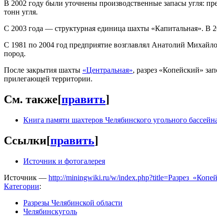
В 2002 году были уточнены производственные запасы угля: пре
тонн угля.
С 2003 года — структурная единица шахты «Капитальная». В 2
С 1981 по 2004 год предприятие возглавлял Анатолий Михайлов
пород.
После закрытия шахты
«Центральная»
, разрез «Копейский» за
прилегающей территории.
См. также
[
править
]
Книга памяти шахтеров Челябинского угольного бассейн
Ссылки
[
править
]
Источник и фотогалерея
Источник —
http://miningwiki.ru/w/index.php?title=Разрез_«Ко
Категории
:
Разрезы Челябинской области
Челябинскуголь