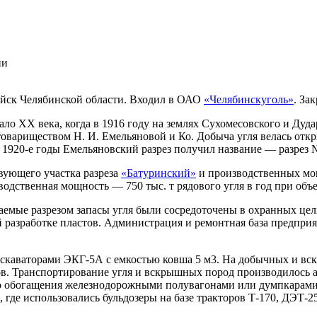
ии
йск Челябинской области. Входил в ОАО
«Челябинскуголь»
. За
ало XX века, когда в 1916 году на землях Сухомесовского и Ду
вариществом Н. И. Емельяновой и Ко. Добыча угля велась откр
В 1920-е годы Емельяновский разрез получил название — разрез 
твующего участка разреза
«Батуринский»
и производственных мо
одственная мощность — 750 тыс. т рядового угля в год при объ
ваемые разрезом запасы угля были сосредоточены в охранных ц
 разработке пластов. Администрация и ремонтная база предпри
аваторами ЭКГ-5А с емкостью ковша 5 м3. На добычных и вскры
ов. Транспортирование угля и вскрышных пород производилось 
го обогащения железнодорожными полувагонами или думпкарами 
 где использовались бульдозеры на базе тракторов Т-170, ДЭТ-2