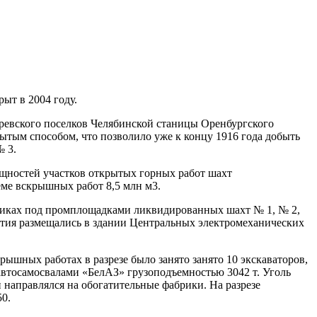
крыт в 2004 году.
даревского поселков Челябинской станицы Оренбургского
ытым способом, что позволило уже к концу 1916 года добыть
№ 3.
щностей участков открытых горных работ шахт
еме вскрышных работ 8,5 млн м3.
еликах под промплощадками ликвидированных шахт № 1, № 2,
ятия размещались в здании Центральных электромеханических
шных работах в разрезе было занято занято 10 экскаваторов,
автосамосвалами «БелАЗ» грузоподъемностью 3042 т. Уголь
направлялся на обогатительные фабрики. На разрезе
50.