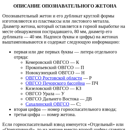
ОПИСАНИЕ ОПОЗНАВАТЕЛЬНОГО ЖЕТОНА
Опознавательный жетон и его дубликат круглой формы
изготовляются из пластмассы или листового металла.
Диаметр жетона, который оставляется в горной выработке на
месте обнаружения пострадавшего, 80 мм, диаметр его
дубликата — 40 мм. Надписи буквы и цифры) на жетонах
выштамповываются и содержат следующую информацию:
первая или две первых буквы — литера отдельного
отряда:
Кемеровский ОВГСО — К
Прокопьевский ОВГСО — П
Новокузнецкий ОВГСО — Н
ОВГСО Ростовской области
— Р
ОВГСО Печорского бассейна
— ПЧ
Кизеловский ОВГСО — КЗ
ОВГСО Урала — У
ОВГСО Дальнего Востока — ДВ
Сахалинский ОВГСО
— С;
вторая цифра — номер горноспасательного взвода;
третья цифра — номер жетона.
Если горноспасательный взвод именуется «Отдельный» или
«Оперативный», то на жетоне вместо второй цифры ставятся