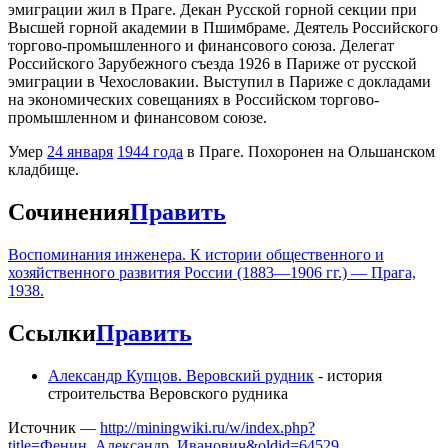
эмиграции жил в Праге. Декан Русской горной секции при
Высшей горной академии в Пшимбраме. Деятель Российского
торгово-промышленного и финансового союза. Делегат
Российского Зарубежного съезда 1926 в Париже от русской
эмиграции в Чехословакии. Выступил в Париже с докладами
на экономических совещаниях в Российском торгово-
промышленном и финансовом союзе.
Умер
24 января
1944 года
в Праге. Похоронен на Ольшанском
кладбище.
Сочинения
Править
Воспоминания инженера. К истории общественного и
хозяйственного развития России (1883—1906 гг.) — Прага,
1938.
Ссылки
Править
Александр Купцов. Веровский рудник
- история
строительства Веровского рудника
Источник —
http://miningwiki.ru/w/index.php?
title=Фенин_Александр_Иванович&oldid=64529