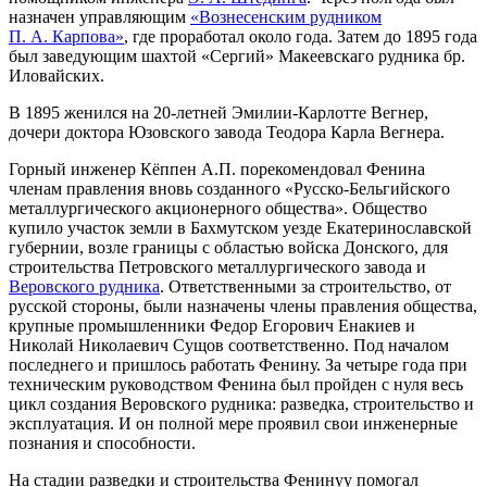
назначен управляющим
«Вознесенским рудником
П. А. Карпова»
, где проработал около года. Затем до 1895 года
был заведующим шахтой «Сергий» Макеевскаго рудника бр.
Иловайских.
В 1895 женился на 20-летней Эмилии-Карлотте Вегнер,
дочери доктора Юзовского завода Теодора Карла Вегнера.
Горный инженер Кёппен А.П. порекомендовал Фенина
членам правления вновь созданного «Русско-Бельгийского
металлургического акционерного общества». Общество
купило участок земли в Бахмутском уезде Екатеринославской
губернии, возле границы с областью войска Донского, для
строительства Петровского металлургического завода и
Веровского рудника
. Ответственными за строительство, от
русской стороны, были назначены члены правления общества,
крупные промышленники Федор Егорович Енакиев и
Николай Николаевич Сущов соответственно. Под началом
последнего и пришлось работать Фенину. За четыре года при
техническим руководством Фенина был пройден с нуля весь
цикл создания Веровского рудника: разведка, строительство и
эксплуатация. И он полной мере проявил свои инженерные
познания и способности.
На стадии разведки и строительства Фенинуу помогал