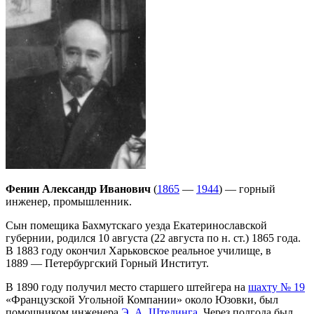
Фенин Александр Иванович
(
1865
—
1944
) — горный
инженер, промышленник.
Сын помещика Бахмутскаго уезда Екатеринославской
губернии, родился 10 августа (22 августа по н. ст.) 1865 года.
В 1883 году окончил Харьковское реальное училище, в
1889 — Петербургский Горный Институт.
В 1890 году получил место старшего штейгера на
шахту № 19
«Французской Угольной Компании» около Юзовки, был
помощником инженера
Э. А. Штединга
. Через полгода был