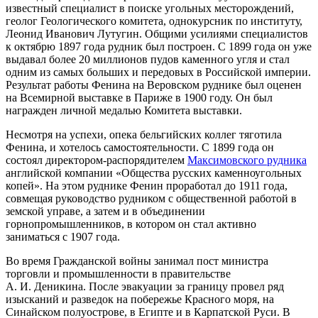
известный специалист в поиске угольных месторождений,
геолог Геологического комитета, однокурсник по институту,
Леонид Иванович Лутугин. Общими усилиями специалистов
к октябрю 1897 года рудник был построен. С 1899 года он уже
выдавал более 20 миллионов пудов каменного угля и стал
одним из самых больших и передовых в Российской империи.
Результат работы Фенина на Веровском руднике был оценен
на Всемирной выставке в Париже в 1900 году. Он был
награжден личной медалью Комитета выставки.
Несмотря на успехи, опека бельгийских коллег тяготила
Фенина, и хотелось самостоятельности. С 1899 года он
состоял директором-распорядителем
Максимовского рудника
английской компании «Общества русских каменноугольных
копей». На этом руднике Фенин проработал до 1911 года,
совмещая руководство рудником с общественной работой в
земской управе, а затем и в объединении
горнопромышленников, в котором он стал активно
заниматься с 1907 года.
Во время Гражданской войны занимал пост министра
торговли и промышленности в правительстве
А. И. Деникина. После эвакуации за границу провел ряд
изысканий и разведок на побережье Красного моря, на
Синайском полуострове, в Египте и в Карпатской Руси. В