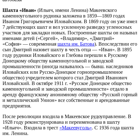
Шахта «Иван»
(Ильич, имени Ленина) Макеевского
каменноугольного рудника заложена в 1859—1869 годах
Иваном Григорьевичем Иловайским. В 1869 году он уже имел
7 действующих шахт и вел усиленную разведку угленосных
участков для закладки новых. Построенные шахты он называл
именами детей («Сергей», «Владимир», «Дмитрий»
«София» — современная
шахта им. Батова
). Впоследствии его
сын Дмитрий назовет шахту в честь отца — «Иван». В 1895
году рудники Иловайского и Глебова перешли к Русскому
Донецкому обществу каменноугольной и заводской
промышленности (иногда называлось — бывш. наследников
Иловайских или Русско-Донецкое горнопромышленное
общество) учредителем которого стал Дмитрий Иванович
Иловайский. В октябре 1911 г. «Русское Донецкое общество
каменноугольной и заводской промышленности» отдало в
аренду французскому анонимному обществу «Русский горный
и металлический Унион» все собственные и арендованные
предприятия.
После революции входила в Макеевское рудоуправление. В
1928 году реконструирована и переименована в шахту
«Ильич». Входила в трест
«Макеевуголь»
. С 1936 года шахта
им. Ленина.