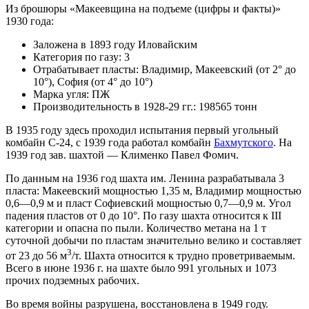
Из брошюры «Макеевщина на подъеме (цифры и факты)»
1930 года:
Заложена в 1893 году Иловайским
Категория по газу: 3
Отрабатывает пласты: Владимир, Макеевский (от 2° до
10°), София (от 4° до 10°)
Марка угля: ПЖ
Производительность в 1928-29 гг.: 198565 тонн
В 1935 году здесь проходил испытания первый угольный
комбайн С-24, с 1939 года работал комбайн
Бахмутского
. На
1939 год зав. шахтой — Клименко Павел Фомич.
По данным на 1936 год шахта им. Ленина разрабатывала 3
пласта: Макеевский мощностью 1,35 м, Владимир мощностью
0,6—0,9 м и пласт Софиевский мощностью 0,7—0,9 м. Угол
падения пластов от 0 до 10°. По газу шахта относится к III
категории и опасна по пыли. Количество метана на 1 т
суточной добычи по пластам значительно велико и составляет
3
от 23 до 56 м
/т. Шахта относится к трудно проветриваемым.
Всего в июне 1936 г. на шахте было 991 угольных и 1073
прочих подземных рабочих.
Во время войны разрушена, восстановлена в 1949 году.