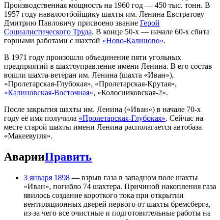
Производственная мощность на 1960 год — 450 тыс. тонн. В
1957 году навалоотбойщику шахты им. Ленина Евстратову
Дмитрию Павловичу присвоено звание
Герой
Социалистического Труда
. В конце 50-х — начале 60-х сбита
горными работами с шахтой
«Ново-Калиново»
.
В 1971 году произошло объединение пяти угольных
предприятий в шахтоуправление имени Ленина. В его состав
вошли шахта-ветеран им. Ленина (шахта «Иван»),
«Пролетарская-Глубокая», «Пролетарская-Крутая»,
«Калиновская-Восточная»
, «Колосниковская-2».
После закрытия шахты им. Ленина («Иван») в начале 70-х
году её имя получила
«Пролетарская-Глубокая»
. Сейчас на
месте старой шахты имени Ленина располагается автобаза
«Макеевугля».
Аварии
Править
3 января
1898
— взрыв газа в западном поле шахты
«Иван», погибло 74 шахтера. Причиной накопления газа
явилось создание короткого тока при открытии
вентиляционных дверей первого от шахты бремсберга,
из-за чего все очистные и подготовительные работы на