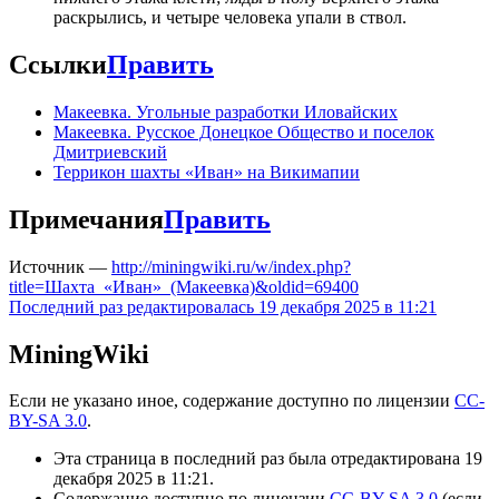
раскрылись, и четыре человека упали в ствол.
Ссылки
Править
Макеевка. Угольные разработки Иловайских
Макеевка. Русское Донецкое Общество и поселок
Дмитриевский
Террикон шахты «Иван» на Викимапии
Примечания
Править
Источник —
http://miningwiki.ru/w/index.php?
title=Шахта_«Иван»_(Макеевка)&oldid=69400
Последний раз редактировалась 19 декабря 2025 в 11:21
MiningWiki
Если не указано иное, содержание доступно по лицензии
CC-
BY-SA 3.0
.
Эта страница в последний раз была отредактирована 19
декабря 2025 в 11:21.
Содержание доступно по лицензии
CC-BY-SA 3.0
(если