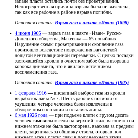
западе пласта остались почти без проветривания.
Непосредственная причина взрыва была не выяснена,
так как все рабочие в районе взрыва погибли.
Основная статья
:
Взрыв газа в шахте «Иван» (1898)
4 июня
1905
— взрыв газа в шахте «Иван» Русско-
Донецкого общества, Макеевка — 65 погибших.
Нарушение схемы проветривания и скопление газа
произошло вследствие повреждения вагонеткой
дощатой вентиляционной перемычки. С целью посадки
застоявшейся кровли в очистном забое была взорвана
коробка динамита, что и явилось источником
воспламенения газа.
Основная статья
:
Взрыв газа в шахте «Иван» (1905)
1 февраля
1916
— внезапный выброс газа из кровли
выработок лавы № 7. Шесть рабочих погибли от
удушения, четыре человека были извлечены в
обморочном состоянии и остались живы.
6 мая
1926 года
— при подъеме клети с грузом десять
человек самовольно сели на верхний этаж; вагонетка на
нижнем этаже не была застопорена, выехала за пределы
клети, зацепилась за обшивку ствола, оторвав пол
нижнего этажа клети; ляды в полу верхнего этажа