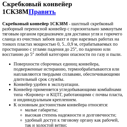
Скребковый конвейер
1СК38М
Править
Скребковый конвейер 1СК38М
- шахтный скребковый
разборный переносной конвейер с горизонтально замкнутым
тяговым органом предназначен для доставки угля и горючего
сланца из очистных забоев шахт и при нарезных работах на
тонких пластах мощностью 0, 5...0,9 м, отрабатываемых по
простиранию с углами падения до 25°, по падению или
воcстанию до 5° любой категории опасноcти по газу и пыли.
Поверхности сборочных единиц конвейера,
подверженные истиранию, термообрабатываются или
наплавляются твердыми сплавами, обеспечивающими
длительный срок службы.
Конвейер удобен в эксплуатации.
Конвейер применяется угледобывающими комбайнами
типа «Кировец» и КЦТГ, работающими с почвы пласта,
и индивидуальным креплением.
К основным достоинствам конвейера относятся:
малые габариты;
высокая степень надежности и долговечности;
удобный доступ к тяговому органу как рабочей,
так и холостой ветви;