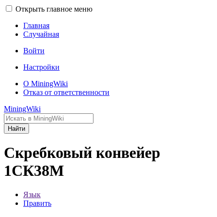
Открыть главное меню
Главная
Случайная
Войти
Настройки
О MiningWiki
Отказ от ответственности
MiningWiki
Найти
Скребковый конвейер
1СК38М
Язык
Править