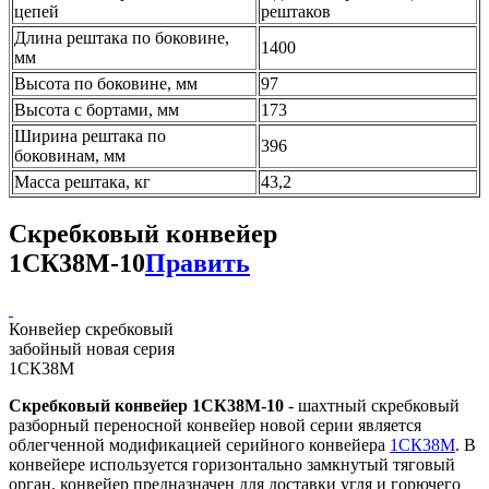
цепей
рештаков
Длина рештака по боковине,
1400
мм
Высота по боковине, мм
97
Высота с бортами, мм
173
Ширина рештака по
396
боковинам, мм
Масса рештака, кг
43,2
Скребковый конвейер
1СК38М-10
Править
Конвейер скребковый
забойный новая серия
1СК38М
Скребковый конвейер 1СК38М-10
- шахтный скребковый
разборный переносной конвейер новой серии является
облегченной модификацией серийного конвейера
1СК38М
. В
конвейере используется горизонтально замкнутый тяговый
орган. конвейер предназначен для доставки угля и горючего