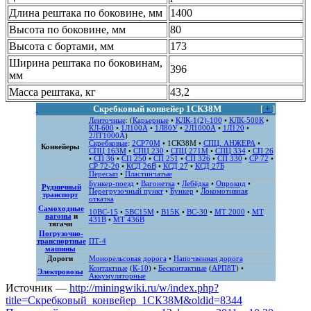
Длина рештака по боковине, мм
1400
Высота по боковине, мм
80
Высота с бортами, мм
173
Ширина рештака по боковинам,
396
мм
Масса рештака, кг
43,2
Скребковый конвейер 1СК38М
[
+
]
Ленточные
: (
Карьерные
•
КЛК-1(2)-100
•
КЛК-500К
•
КЛ-600
•
1Л100А
•
1Л80У
•
2Л1000А
•
1Л120
•
2ЛТ1000А
)
Скребковые
:
2СР70М
•
1СК38М
•
СПЦ, АНЖЕРА
•
Конвейеры
СПЦ 163М
•
СПЦ 230
•
СПЦ 271M
•
СПЦ 334
•
СП 26
•
СП 36
•
СП 250
•
СП 251
•
СП 326
•
СП 330
•
СР 72
•
СР 72-20
•
КСД 26В
•
КСД 27
•
КСД 27Б
Пересып
•
Пластинчатые
Бункер-поезд
•
Вагонетка
•
Лебёдка
•
Опрокид
•
Рудничный
Перегрузочный пункт
•
Бункер
•
Локомотивная
транспорт
откатка
Самоходные
10ВС-15
•
5ВС15М
•
B15K
•
ВС-30
•
MT 2000
•
MT
вагоны
и
431B
•
MT 436B
тягачи
Погрузочно-
транспортные
ПТ-4
машины
Дороги
Монорельсовая дорога
•
Напочвенная дорога
Контактные
(
К-10
) •
Бесконтактные
(
АРП8Т
) •
Электровозы
Аккумуляторные
Источник —
http://miningwiki.ru/w/index.php?
title=Скребковый_конвейер_1СК38М&oldid=8344