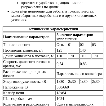
простота и удобство наращивания или
укорачивания по длине.
Конвейер незаменим для работы в тонких пластах,
малогабаритных выработках и в других стесненных
условиях.
Технические характеристики
Значение параметров
Наименование параметров
исполнения
Тип исполнения
Осн.
01
02
03
Производительность, т/ч
125
140
Длина конвейера в поставке, м
110
170
110
170
Скорость движения тягового
0,74
0,83
органа, м/с
Расположение приводных
Параллельно оси конвейера
блоков
Энерговооруженность, кВт
1x30
2x30
1x30
2x30
Напряжение, В
380/660
Калибр цепи
18x64
Шаг скребков, мм
1024
Количество и расположение
Одна в направляющих