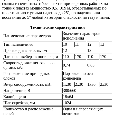
сланца из очистных забоев шахт и при нарезных работах на
тонких пластах мощностью 0,5…0,9 м, отрабатываемых по
простиранию с углами падения до 25°, по падению или
восстанию до 5° любой категории опасности по газу и пыли.
Технические характеристики
Значение параметров
Наименование параметров
исполнения
Тип исполнения
10
11
12
13
Производительность, т/ч
12
13
Длина конвейера в поставке, м
110
170
110
170
Скорость движения тягового
0,74
0,83
органа, м/с
Расположение приводных
Параллельно оси
блоков
конвейера
Энерговооруженность, кВт
1x30
2x30
1x30
2x30
Напряжение, В
380/660
Калибр цепи
18x64
Шаг скребков, мм
1024
Количество и расположение
Одна в направляющих
цепей
рештаков