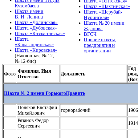
Шахта имени Тусупа
Шахта «Тентекская»
Кузембаева
Шахта «Шахтинская»
Шахта имени
Шахта «Шерубай-
В. И. Ленина
Нуринская»
Шахта «Долинская»
Шахта № 20 имени
Шахта «Дубовская»
Жданова
Шахта «Казахстанская»
ВГСЧ
Шахта
Прочие шахты,
«Карагандинская»
предприятия и
Шахта «Кировская»
организации
(Наклонная, № 12,
№ 12-бис)
Год
Фамилия, Имя
Фото
Должность
рож
Отчество
(Воз
Шахта № 2 имени Горького
Править
Поляков Евстафий
горнорабочий
1906
Михайлович
Рязанов Федор
1914
Сергеевич