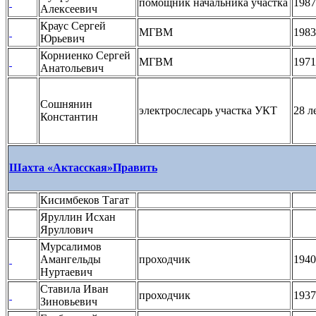
помощник начальника участка
1987
Алексеевич
Краус Сергей
МГВМ
1983
Юрьевич
Корниенко Сергей
МГВМ
1971
Анатольевич
Сошнянин
электрослесарь участка УКТ
28 л
Константин
Шахта «Актасская»
Править
Кисимбеков Тагат
Яруллин Исхан
Яруллович
Мурсалимов
Амангельды
проходчик
1940
Нуртаевич
Ставила Иван
проходчик
1937
Зиновьевич