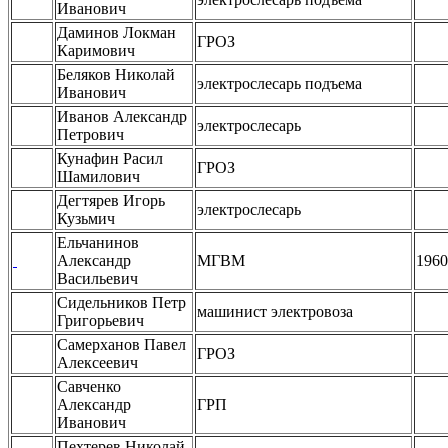
Иванович
Даминов Локман
ГРОЗ
Каримович
Беляков Николай
электрослесарь подъема
Иванович
Иванов Александр
электрослесарь
Петрович
Кунафин Расил
ГРОЗ
Шамилович
Дегтярев Игорь
электрослесарь
Кузьмич
Ельчанинов
Александр
МГВМ
1960
Васильевич
Сидельников Петр
машинист электровоза
Григорьевич
Самерханов Павел
ГРОЗ
Алексеевич
Савченко
Александр
ГРП
Иванович
Пехтерев Николай