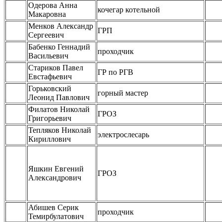
Одерова Анна
кочегар котельной
Макаровна
Менков Александр
ГРП
Сергеевич
Бабенко Геннадий
проходчик
Васильевич
Стариков Павел
ГР по РГВ
Евстафьевич
Горьковский
горный мастер
Леонид Павлович
Филатов Николай
ГРОЗ
Григорьевич
Тепляков Николай
электрослесарь
Кириллович
Яшкин Евгений
ГРОЗ
Александрович
Абишев Серик
проходчик
Темирбулатович