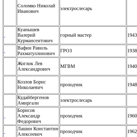
Соломко Николай
электрослесарь
Иванович
Куанышев
Валерий
горный мастер
1943
Курмансеитович
Вафин Равиль
ГРОЗ
1938
Рахматуллинович
Жоглик Лев
МГВМ
1940
Александрович
Козлов Борис
проходчик
1948
Николаевич
Кудайбергенов
электрослесарь
Амиргали
Борисов
Александр
проходчик
1960
Федорович
Лашин Константин
проходчик
1962
Алексеевич