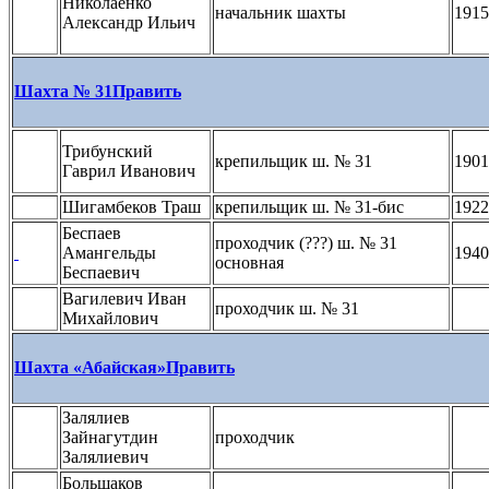
Николаенко
начальник шахты
1915
Александр Ильич
Шахта № 31
Править
Трибунский
крепильщик ш. № 31
1901
Гаврил Иванович
Шигамбеков Траш
крепильщик ш. № 31-бис
1922
Беспаев
проходчик (???) ш. № 31
Амангельды
1940
основная
Беспаевич
Вагилевич Иван
проходчик ш. № 31
Михайлович
Шахта «Абайская»
Править
Залялиев
Зайнагутдин
проходчик
Залялиевич
Большаков