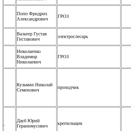
Попп Фридрих
ГРОЗ
Александрович
Вальтер Густав
электрослесарь
Гиставович
Николаенко
Владимир
ГРОЗ
Николаевич
Кузьмин Николай
проходчик
Семенович
Дауб Юрий
крепильщик
Геранимусович