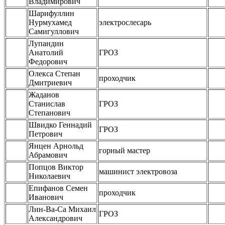
Владимирович
Шарифуллин
Нурмухамед
электрослесарь
Самигуллович
Лупандин
Анатолий
ГРОЗ
Федорович
Олекса Степан
проходчик
Дмитриевич
Жаданов
Станислав
ГРОЗ
Степанович
Швидко Геннадий
ГРОЗ
Петрович
Янцен Арнольд
горный мастер
Абрамович
Попцов Виктор
машинист электровоза
Николаевич
Епифанов Семен
проходчик
Иванович
Лин-Ва-Са Михаил
ГРОЗ
Александрович