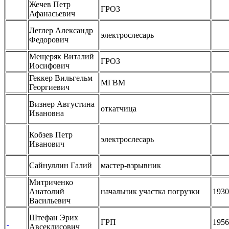
Жечев Петр
ГРОЗ
Афанасьевич
Леглер Александр
электрослесарь
Федорович
Мещеряк Виталий
ГРОЗ
Иосифович
Геккер Вильгельм
МГВМ
Георгиевич
Визнер Августина
откатчица
Ивановна
Кобзев Петр
электрослесарь
Иванович
Сайнуллин Галий
мастер-взрывник
Митриченко
Анатолий
начальник участка погрузки
1930
Васильевич
Штефан Эрих
ГРП
1956
Авсеклисович