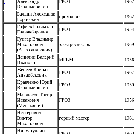
Александр
ГРОЗ
1967
Владимирович
Балдин Александр
проходчик
1962
Борисович
Гафиев Галимхан
ГРОЗ
1954
Галиакбарович
Гунгер Владимир
Михайлович
электрослесарь
1969
(Александрович)
Данилин Валерий
МГВМ
1956
Иванович
Жепеев Кайрат
ГРОЗ
1967
Ануарбекович
Кравченко Юрий
ГРОЗ
1959
Владимирович
Мавлютов Тагир
Искакович
ГРОЗ
1956
(Менакович)
Нестерович
Виктор
горный мастер
1961
Михайлович
Нигматуллин
ГРОЗ
1963