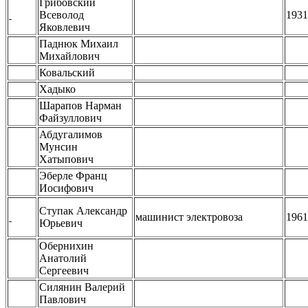
Грибовский
Всеволод
1931
Яковлевич
Паднюк Михаил
Михайлович
Ковальский
Хадыко
Шарапов Нарман
Файзуллович
Абдугалимов
Мунсин
Хатыпович
Эберле Франц
Иосифович
Ступак Александр
машинист электровоза
1961
Юрьевич
Обернихин
Анатолий
Сергеевич
Силянин Валерий
Павлович