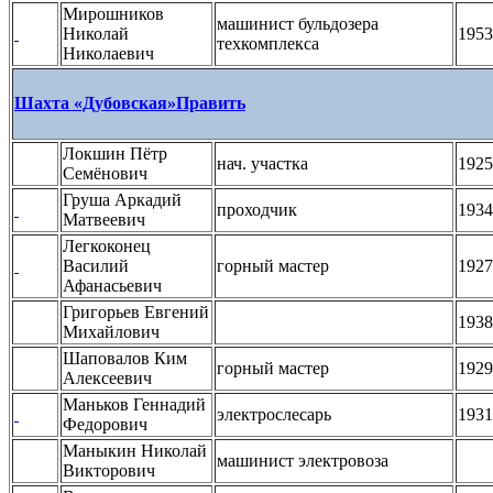
Мирошников
машинист бульдозера
Николай
1953
техкомплекса
Николаевич
Шахта «Дубовская»
Править
Локшин Пётр
нач. участка
1925
Семёнович
Груша Аркадий
проходчик
1934
Матвеевич
Легкоконец
Василий
горный мастер
1927
Афанасьевич
Григорьев Евгений
1938
Михайлович
Шаповалов Ким
горный мастер
1929
Алексеевич
Маньков Геннадий
электрослесарь
1931
Федорович
Маныкин Николай
машинист электровоза
Викторович