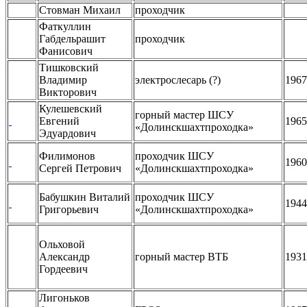
Стовман Михаил
проходчик
Фаткуллин
Габдельрашит
проходчик
Фанисович
Тишковский
Владимир
электрослесарь (?)
1967
Викторович
Кулешевский
горный мастер ШСУ
Евгений
1965
«Долинскшахтпроходка»
Эдуардович
Филимонов
проходчик ШСУ
1960
Сергей Петрович
«Долинскшахтпроходка»
Бабушкин Виталий
проходчик ШСУ
1944
Григорьевич
«Долинскшахтпроходка»
Ольховой
Александр
горный мастер ВТБ
1931
Гордеевич
Лигоньков