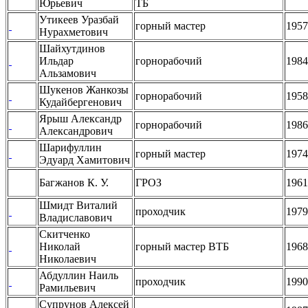
Юрьевич
ТБ
Утикеев Уразбай
горный мастер
1957
Нурахметович
Шайхутдинов
Ильдар
горнорабочий
1984
Альзамович
Шукенов Жанкозы
горнорабочий
1958
Кудайбергенович
Ярыш Александр
горнорабочий
1986
Александрович
Шарифуллин
горный мастер
1974
Эдуард Хамитович
Багжанов К. У.
ГРОЗ
1961
Шмидт Виталий
проходчик
1979
Владиславович
Скитченко
Николай
горный мастер ВТБ
1968
Николаевич
Абдуллин Наиль
проходчик
1990
Рамильевич
Супрунов Алексей