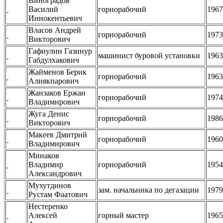
Виноградов
Василий
горнорабочий
1967
Иннокентьевич
Власов Андрей
горнорабочий
1973
Викторович
Гафиулин Газинур
машинист буровой установки
1963
Габдулхакович
Жайменов Берик
горнорабочий
1963
Алиякпарович
Жанзаков Ержан
горнорабочий
1974
Владимирович
Жуга Денис
горнорабочий
1986
Викторович
Макеев Дмитрий
горнорабочий
1960
Владимирович
Минаков
Владимир
горнорабочий
1954
Александрович
Мухутдинов
зам. начальника по дегазации
1979
Рустам Фаатович
Нестеренко
Алексей
горный мастер
1965