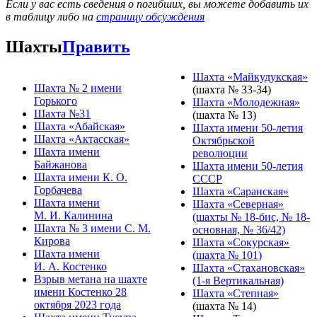
Если у вас есть сведения о погибших, вы можете добавить их
в таблицу либо на
страницу обсуждения
Шахты
Править
Шахта «Майкудукская»
Шахта № 2 имени
(шахта № 33-34)
Горького
Шахта «Молодежная»
Шахта №31
(шахта № 13)
Шахта «Абайская»
Шахта имени 50-летия
Шахта «Актасская»
Октябрьской
Шахта имени
революции
Байжанова
Шахта имени 50-летия
Шахта имени К. О.
СССР
Горбачева
Шахта «Саранская»
Шахта имени
Шахта «Северная»
М. И. Калинина
(шахты № 18-бис, № 18-
Шахта № 3 имени С. М.
основная, № 36/42)
Кирова
Шахта «Сокурская»
Шахта имени
(шахта № 101)
И. А. Костенко
Шахта «Стахановская»
Взрыв метана на шахте
(1-я Вертикальная)
имени Костенко 28
Шахта «Степная»
октября 2023 года
(шахта № 14)