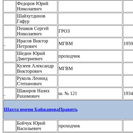
Федоров Юрий
Николаевич
Шайхутдинов
Гафур
Пешков Сергей
ГРОЗ
Николаевич
Ирасов Виктор
МГВМ
1959
Петрович
Шедин Юрий
проходчик
Дмитриевич
Кузеев Александр
МГВМ
Викторович
Руколь Леонид
Степанович
Шакиров Назих
ш. № 121
1934
Рахимович
Шахта имени Байжанова
Править
Бойчук Юрий
проходчик
Васильевич