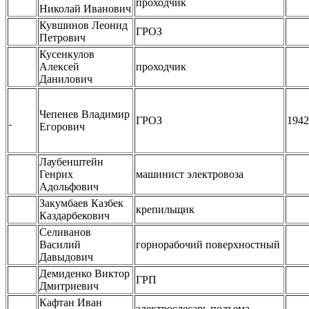
проходчик
Николай Иванович
Кувшинов Леонид
ГРОЗ
Петрович
Кусенкулов
Алексей
проходчик
Данилович
Чепенев Владимир
ГРОЗ
1942
Егорович
Лаубенштейн
Генрих
машинист электровоза
Адольфович
Закумбаев Казбек
крепильщик
Каздарбекович
Селиванов
Василий
горнорабочий поверхностный
Давыдович
Демиденко Виктор
ГРП
Дмитриевич
Кафтан Иван
электрослесарь подъема