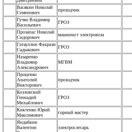
Дмитриевна
Васякин Николай
проходчик
Семенович
Гучко Владимир
ГРОЗ
Васильевич
Прозапас Николай
машинист электровоза
Сидорович
Гатауллин Фахрази
ГРОЗ
Садыкович
Назаренко
Владимир
МГВМ
Александрович
Проценко
Анатолий
проходчик
Викторович
Козловский
Геннадий
ГРОЗ
Михайлович
Киктенко Юрий
горный мастер
Максимович
Яндайкин
Валентин
электрослесарь