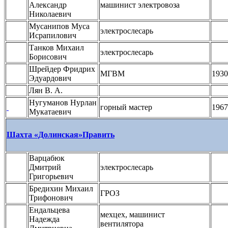
Александр
машинист электровоза
Николаевич
Мусанипов Муса
электрослесарь
Исрапилович
Танков Михаил
электрослесарь
Борисович
Шрейдер Фридрих
МГВМ
1930
Эдуардович
Лян В. А.
Нугуманов Нурлан
горный мастер
1967
Мукатаевич
Шахта «Долинская»
Править
Варцабюк
Дмитрий
электрослесарь
Григорьевич
Бредихин Михаил
ГРОЗ
Трифонович
Ендальцева
мехцех, машинист
Надежда
вентилятора