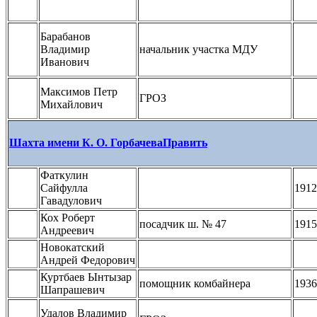
Барабанов
Владимир
начальник участка МДУ
Иванович
Максимов Петр
ГРОЗ
Михайлович
Шахта имени К. О. Горбачева
Править
Фаткулин
Сайфулла
1912
Гавадулович
Кох Роберт
посадчик ш. № 47
1915
Андреевич
Новокатский
Андрей Федорович
Куртбаев Ынтызар
помощник комбайнера
1936
Шапрашевич
Удалов Владимир