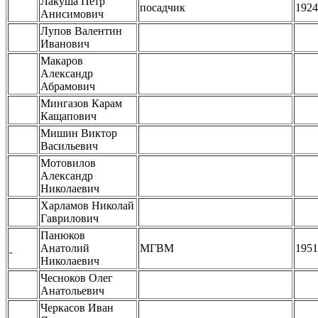
Лакуша Петр
посадчик
1924
Анисимович
Лупов Валентин
Иванович
Макаров
Александр
Абрамович
Мингазов Карам
Кащапович
Мишин Виктор
Васильевич
Мотовилов
Александр
Николаевич
Харламов Николай
Гаврилович
Панюков
Анатолий
МГВМ
1951
Николаевич
Чесноков Олег
Анатольевич
Черкасов Иван