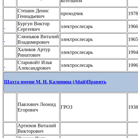
котельной
Стешин Денис
проходчик
1978
Геннадьевич
Бургун Виктор
электрослесарь
1966
Сергеевич
Слюньков Виталий
электрослесарь
1965
Владимирович
Халиков Артур
электрослесарь
1994
Ринатович
Старовойт Илья
электрослесарь
1996
Александрович
Шахта имени М. И. Калинина (Абай)
Править
Павлович Леонид
ГРОЗ
1938
Егорович
Артюхов Виталий
Викторович