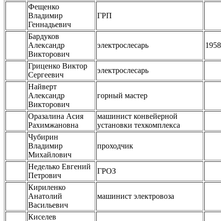
Фещенко
Владимир
ГРП
Геннадьевич
Бардуков
Александр
электрослесарь
1958
Викторович
Гриценко Виктор
электрослесарь
Сергеевич
Найверт
Александр
горный мастер
Викторович
Оразалина Асия
машинист конвейерной
Рахимжановна
установки техкомплекса
Чубирин
Владимир
проходчик
Михайлович
Неделько Евгений
ГРОЗ
Петрович
Кириленко
Анатолий
машинист электровоза
Васильевич
Киселев