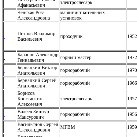
электрослесарь
Афанасьевич
Ченская Роза
машинист котельных
Александровна
установок
Петров Владимир
проходчик
1952
Васильевич
Баранов Александр
горный мастер
1972
Геннадьевич
Бернацкий Виктор
горнорабочий
1970
Анатольевич
Бернацкий Сергей
горнорабочий
1966
Анатольевич
Борисов
Константин
электрослесарь
1957
Алексеевич
Валеев Зиннур
горнорабочий
1956
Мансурович
Васильянов Сергей
МГВМ
1959
Александрович