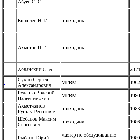
Абуев С. С.
Кошелев Н. И.
проходчик
Ахметов Ш. Т.
проходчик
Хованский С. А.
28 л
Сухин Сергей
МГВМ
1962
Александрович
Руденко Валерий
МГВМ
1980
Валентинович
Ахметжанов
проходчик
1983
Рустам Ренатович
Шебанов Максим
проходчик
1986
Сергеевич
мастер по обслуживанию
Рыбкин Юрий
1980