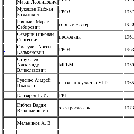
Марат Леонидович
Мукашев Кабжан
ГРОЗ
1957
Базылович
Рахимов Марат
горный мастер
1950
Сабирович
Северин Николай
проходчик
1961
Сергеевич
Смагулов Арген
ГРОЗ
1963
Калькенович
Струкачев
Александр
МГВМ
1959
Вячеславович
Руденко Андрей
начальник участка УПР
1965
Иванович
Елизаров П. И.
ГРП
Гиблов Вадим
электрослесарь
1973
Владимирович
Мельников А. В.