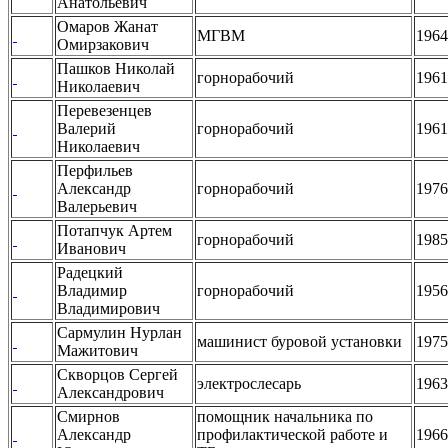
Анатольевич
Омаров Жанат
МГВМ
1964
Омирзакович
Пашков Николай
горнорабочий
1961
Николаевич
Перевезенцев
Валерий
горнорабочий
1961
Николаевич
Перфильев
Александр
горнорабочий
1976
Валерьевич
Потапчук Артем
горнорабочий
1985
Иванович
Радецкий
Владимир
горнорабочий
1956
Владимирович
Сармулин Нурлан
машинист буровой установки
1975
Мажитович
Скворцов Сергей
электрослесарь
1963
Александрович
Смирнов
помощник начальника по
Александр
профилактической работе и
1966