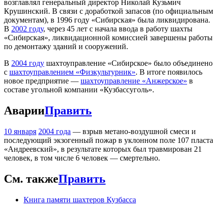
возглавлял генеральный директор Николай Кузьмич
Крушинский. В связи с доработкой запасов (по официальным
документам), в 1996 году «Сибирская» была ликвидирована.
В
2002 году
, через 45 лет с начала ввода в работу шахты
«Сибирская», ликвидационной комиссией завершены работы
по демонтажу зданий и сооружений.
В
2004 году
шахтоуправление «Сибирское» было объединено
с
шахтоуправлением «Физкультурник»
. В итоге появилось
новое предприятие —
шахтоуправление «Анжерское»
в
составе угольной компании «Кузбассуголь».
Аварии
Править
10 января
2004 года
— взрыв метано-воздушной смеси и
последующий экзогенный пожар в уклонном поле 107 пласта
«Андреевский», в результате которых был травмирован 21
человек, в том числе 6 человек — смертельно.
См. также
Править
Книга памяти шахтеров Кузбасса