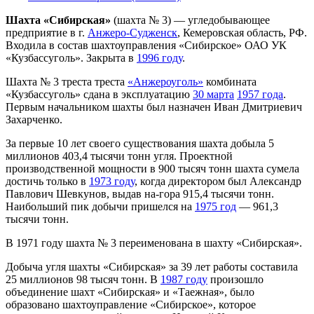
Шахта «Сибирская»
(шахта № 3) — угледобывающее
предприятие в г.
Анжеро-Судженск
, Кемеровская область, РФ.
Входила в состав шахтоуправления «Сибирское» ОАО УК
«Кузбассуголь». Закрыта в
1996 году
.
Шахта № 3 треста треста
«Анжероуголь»
комбината
«Кузбассуголь» сдана в эксплуатацию
30 марта
1957 года
.
Первым начальником шахты был назначен Иван Дмитриевич
Захарченко.
За первые 10 лет своего существования шахта добыла 5
миллионов 403,4 тысячи тонн угля. Проектной
производственной мощности в 900 тысяч тонн шахта сумела
достичь только в
1973 году
, когда директором был Александр
Павлович Шевкунов, выдав на-гора 915,4 тысячи тонн.
Наибольший пик добычи пришелся на
1975 год
— 961,3
тысячи тонн.
В 1971 году шахта № 3 переименована в шахту «Сибирская».
Добыча угля шахты «Сибирская» за 39 лет работы составила
25 миллионов 98 тысяч тонн. В
1987 году
произошло
объединение шахт «Сибирская» и «Таежная», было
образовано шахтоуправление «Сибирское», которое