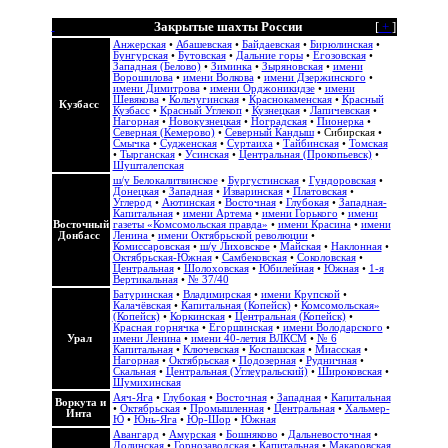
Закрытые шахты России
[
+
]
Анжерская
•
Абашевская
•
Байдаевская
•
Бирюлинская
•
Бунгурская
•
Бутовская
•
Дальние горы
•
Егозовская
•
Западная (Белово)
•
Зиминка
•
Зыряновская
•
имени
Ворошилова
•
имени Волкова
•
имени Дзержинского
•
имени Димитрова
•
имени Орджоникидзе
•
имени
Шевякова
•
Кольчугинская
•
Краснокаменская
•
Красный
Кузбасс
Кузбасс
•
Красный Углекоп
•
Кузнецкая
•
Лапичевская
•
Нагорная
•
Новокузнецкая
•
Ноградская
•
Пионерка
•
Северная (Кемерово)
•
Северный Кандыш
•
Сибирская
•
Смычка
•
Судженская
•
Суртаиха
•
Тайбинская
•
Томская
•
Тырганская
•
Усинская
•
Центральная (Прокопьевск)
•
Шушталепская
ш/у Белокалитвинское
•
Бургустинская
•
Гундоровская
•
Донецкая
•
Западная
•
Изваринская
•
Платовская
•
Углерод
•
Аютинская
•
Восточная
•
Глубокая
•
Западная-
Капитальная
•
имени Артема
•
имени Горького
•
имени
Восточный
газеты «Комсомольская правда»
•
имени Красина
•
имени
Донбасс
Ленина
•
имени Октябрьской революции
•
Комиссаровская
•
ш/у Лиховское
•
Майская
•
Наклонная
•
Октябрьская-Южная
•
Самбековская
•
Соколовская
•
Центральная
•
Шолоховская
•
Юбилейная
•
Южная
•
1-я
Вертикальная
•
№ 37/40
Батуринская
•
Владимирская
•
имени Крупской
•
Калачёвская
•
Капитальная (Копейск)
•
Комсомольская»
(Копейск)
•
Коркинская
•
Центральная (Копейск)
•
Красная горнячка
•
Егоршинская
•
имени Володарского
•
Урал
имени Ленина
•
имени 40-летия ВЛКСМ
•
№ 6
Капитальная
•
Ключевская
•
Коспашская
•
Миасская
•
Нагорная
•
Октябрьская
•
Подозерная
•
Рудничная
•
Скальная
•
Центральная (Углеуральский)
•
Широковская
•
Шумихинская
Аяч-Яга
•
Глубокая
•
Восточная
•
Западная
•
Капитальная
Воркута и
•
Октябрьская
•
Промышленная
•
Центральная
•
Хальмер-
Инта
Ю
•
Юнь-Яга
•
Юр-Шор
•
Южная
Авангард
•
Амурская
•
Бошняково
•
Дальневосточная
•
Долинская
•
Горнозаводская
•
Капитальная
•
Макаровская