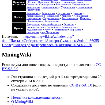
Приморье
•
Мгачи
•
Нагорная
•
Озёрная
•
Подгородненская
•
и Сахалин
Северная
•
Синегорская
•
Тельновская
•
Тихменевская
•
Углегорская
•
Углекаменская
•
Ударновская
•
Центральная
•
Шебунино
Бельковская
•
Бельцевская
•
Брусянская
•
Донская
•
Каменецкая № 3
•
Козельская
•
Майская
•
Нелидовская
•
Мосбасс
Никулинская
•
Подмосковная
•
Россошинская
•
Прогресс
•
Сафоновская
•
Середейская
Анадырская
•
ш/у Арбагарское
•
Букачача
•
Гусиноозерская
•
Енисейская
•
Завьяловская
•
Прочие
Кадыкчанская
•
Котуй
•
Листвянская
•
Пирамида
•
Сангарская
•
ш/у Черновское
Источник —
http://miningwiki.ru/w/index.php?
title=Шахта_«Сибирская»_(Анжеро-Судженск)&oldid=66055
Последний раз редактировалась 20 октября 2024 в 20:30
MiningWiki
Если не указано иное, содержание доступно по лицензии
CC-
BY-SA 3.0
.
Эта страница в последний раз была отредактирована 20
октября 2024 в 20:30.
Содержание доступно по лицензии
CC-BY-SA 3.0
(если
не указано иное).
Политика конфиденциальности
О MiningWiki