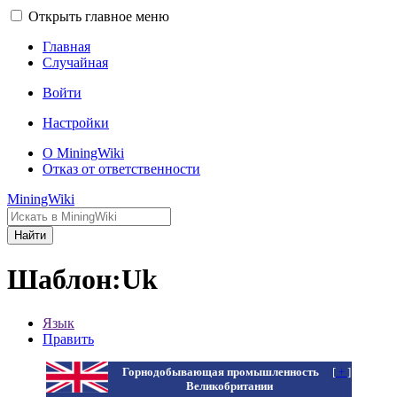
Открыть главное меню
Главная
Случайная
Войти
Настройки
О MiningWiki
Отказ от ответственности
MiningWiki
Найти
Шаблон:Uk
Язык
Править
Горнодобывающая промышленность
[
+
]
Великобритании