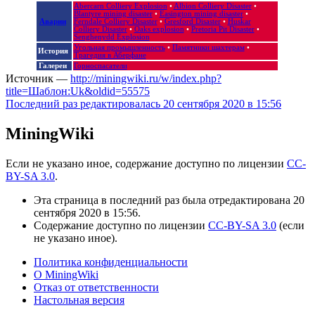
Abercarn Colliery Explosion‎
•
Albion Colliery Disaster‎
•
Blantyre mining disaster
•
Easington mining disaster
•
Аварии
Ferndale Colliery Disaster
•
Gresford Disaster
•
Huskar
Colliery Disaster
•
Oaks explosion
•
Pretoria Pit Disaster
•
Senghenydd Explosion
Угольная промышленность
•
Памятники шахтерам
•
История
Трагедия в Аберфане
Галереи
Горноспасатели
Источник —
http://miningwiki.ru/w/index.php?
title=Шаблон:Uk&oldid=55575
Последний раз редактировалась 20 сентября 2020 в 15:56
MiningWiki
Если не указано иное, содержание доступно по лицензии
CC-
BY-SA 3.0
.
Эта страница в последний раз была отредактирована 20
сентября 2020 в 15:56.
Содержание доступно по лицензии
CC-BY-SA 3.0
(если
не указано иное).
Политика конфиденциальности
О MiningWiki
Отказ от ответственности
Настольная версия