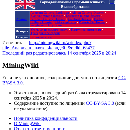
Горнодобывающая промышленность
[
+
]
Великобритании
Abercarn Colliery Explosion‎
•
Albion Colliery Disaster‎
•
Blantyre mining disaster
•
Easington mining disaster
•
Аварии
Ferndale Colliery Disaster
•
Gresford Disaster
•
Huskar
Colliery Disaster
•
Oaks explosion
•
Pretoria Pit Disaster
•
Senghenydd Explosion
Угольная промышленность
•
Памятники шахтерам
•
История
Трагедия в Аберфане
Галереи
Горноспасатели
Источник —
http://miningwiki.ru/w/index.php?
title=Авария_в_шахте_Ферндейл&oldid=68477
Последний раз редактировалась 14 сентября 2025 в 20:24
MiningWiki
Если не указано иное, содержание доступно по лицензии
CC-
BY-SA 3.0
.
Эта страница в последний раз была отредактирована 14
сентября 2025 в 20:24.
Содержание доступно по лицензии
CC-BY-SA 3.0
(если
не указано иное).
Политика конфиденциальности
О MiningWiki
Отказ от ответственности