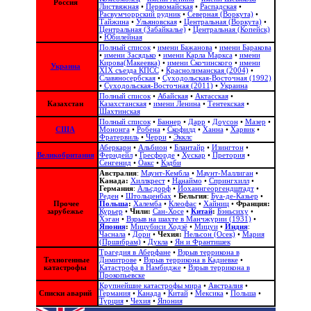
Россия
Листвяжная
•
Первомайская
•
Распадская
•
Расвумчоррский рудник
•
Северная (Воркута)
•
Тайжина
•
Ульяновская
•
Центральная (Воркута)
•
Центральная (Забайкалье)
•
Центральная (Копейск)
•
Юбилейная
Полный список
•
имени Бажанова
•
имени Баракова
•
имени Засядько
•
имени Карла Маркса
•
имени
Кирова(Макеевка)
•
имени Скочинского
•
имени
Украина
ХІХ съезда КПСС
•
Краснолиманская (2004)
•
Славяносербская
•
Суходольская-Восточная (1992)
•
Суходольская-Восточная (2011)
•
Украина
Полный список
•
Абайская
•
Актасская
•
Казахстан
Казахстанская
•
имени Ленина
•
Тентекская
•
Шахтинская
Полный список
•
Баннер
•
Дарр
•
Доусон
•
Мазер
•
США
Мононга
•
Робена
•
Скофилд
•
Ханна
•
Харвик
•
Фратервиль
•
Черри
•
Экклс
Аберкарн
•
Альбион‎
•
Блантайр
•
Изингтон
•
Великобритания
Ферндейл
•
Гресфорде
•
Хускар
•
Претория
•
Сенгенид
•
Оакс
•
Кэдби
Австралия
:
Маунт-Кембла
•
Маунт-Маллиган
•
Канада:
Хиллкрест
•
Нанаймо
•
Спрингхилл
•
Германия
:
Альсдорф
•
Йоханнгеоргендштадт
•
Реден
•
Штольценбах
•
Бельгия
:
Буа-де-Казьер
•
Прочее
Польша
:
Халемба
•
Клеофас
•
Хайниц
•
Франция:
зарубежье
Курьер
•
Чили:
Сан-Хосе
•
Китай
:
Бэньсиху
•
Хэган
•
Взрыв на шахте в Манчжурии (1931)
•
Япония
:
Мицубиси Ходзё
•
Мицуи
•
Индия
:
Часнала
•
Дори
•
Чехия:
Нельсон (Осек)
•
Мария
(Пршибрам)
•
Дукла
•
Ян и Франтишек
Трагедия в Аберфане
•
Взрыв террикона в
Техногенные
Димитрове
•
Взрыв террикона в Кадиевке
•
катастрофы
Катастрофа в Намбидже
•
Взрыв террикона в
Прокопьевске
Крупнейшие катастрофы мира
•
Австралия
•
Списки аварий
Германия
•
Канада
•
Китай
•
Мексика
•
Польша
•
Турция
•
Чехия
•
Япония