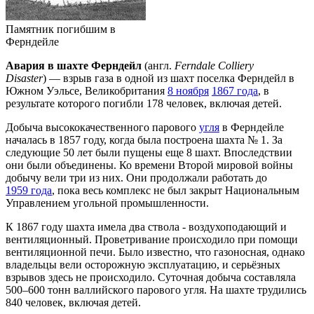
Памятник погибшим в
Ферндейле
Авария в шахте Ферндейл
(англ.
Ferndale Colliery
Disaster
) — взрыв газа в одной из шахт поселка Ферндейл в
Южном Уэльсе, Великобритания
8 ноября
1867 года
, в
результате которого погибли 178 человек, включая детей.
Добыча высококачественного парового
угля
в Ферндейле
началась в 1857 году, когда была построена шахта № 1. За
следующие 50 лет были пущены еще 8 шахт. Впоследствии
они были объединены. Ко времени Второй мировой войны
добычу вели три из них. Они продолжали работать до
1959 года
, пока весь комплекс не был закрыт Национальным
Управлением угольной промышленности.
К 1867 году шахта имела два ствола - воздухоподающий и
вентиляционный. Проветривание происходило при помощи
вентиляционной печи. Было известно, что газоносная, однако
владельцы вели осторожную эксплуатацию, и серьёзных
взрывов здесь не происходило. Суточная добыча составляла
500–600 тонн валлийского парового угля. На шахте трудились
840 человек, включая детей.