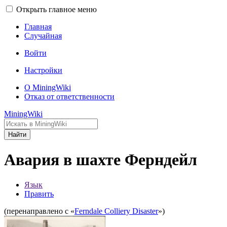
Открыть главное меню
Главная
Случайная
Войти
Настройки
О MiningWiki
Отказ от ответственности
MiningWiki
Найти
Авария в шахте Ферндейл
Язык
Править
(перенаправлено с «
Ferndale Colliery Disaster
»)