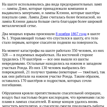
На шахте использовались два вида предохранительных ламп
— лампы Дэви, которые принадлежали компании и
выдавались запертыми, и лампы Клэнни, которые шахтёры
покупали сами. Лампа Дэви считалась более безопасной, но
лампа Клэнни давала больше света благодаря более широкой
металлической сетке.
Два мощных взрыва произошли
8 ноября
1867 года
в шахте
№ 1. Управляющий только что спустился в шахту, его тело
стало первым, которое спасатели подняли на поверхность.
На момент катастрофы на шахте работало 350 человек, из них
328 — в подземных выработках. На восточной стороне
трудились 170 шахтёров — все они вышли из шахты
невредимыми. Остальные находились на южном и западном
участках Ронда. Из них 130 человек выбрались без
повреждений, 21 получил травмы (некоторые — тяжёлые), так
как они работали на южном участке Ронда. Таким образом,
оставалось 170 шахтёров и подростков, которых сочли
погибшими.
Обрушения кровли препятствовали спасательной операции,
воздух был настолько беден кислородом, что временами гасло
пламя в лампах спасателей. В конце концов удалось вновь
запустить вентилятор, и спасатели смогли продолжать работы