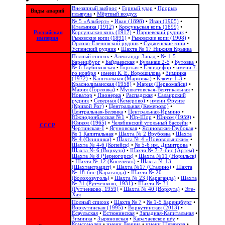
Внезапный выброс
•
Горный удар
•
Прорыв
Виды аварий
плывуна
•
Мёртвый воздух
№ 5 «Альберт»
•
Иван (1898)
•
Иван (1905)
•
Итальянка (1912)
•
Корсуньская копь (1899)
•
Российская
Корсуньская копь (1917)
•
Нарневский рудник
•
империя
Рыковские копи (1891)
•
Рыковские копи (1908)
•
Орлово-Еленовский рудник
•
Судженские копи
•
Успенский рудник
•
Шахта № 17 Нижняя Крынка
Полный список
•
Александр-Запад
•
№ 1-5
Баренцбург
•
Байдаевская
•
Буланаш 2-5
•
Бутовка
•
№ 6 Глубоковская
•
Горская
•
Елпидифор
•
имени 7-
го ноября
•
имени К. Е. Ворошилова
•
Зиминка
(1972)
•
Капитальная (Марковка)
•
Ключи 1-3
•
Краснолиманская (1958)
•
Мария (Первомайск)
•
Мария (Горловка)
•
Мушкетовская-Вертикальная
•
Новатор
•
Пионерка
•
Распадская
•
Салаирский
рудник
•
Северная (Кемерово)
•
имени Фрунзе
(Кривой Рог)
•
Центральная (Кемерово)
•
Центральная-Белянка
•
Центральная-Ирмино
•
Южнодонбасская №1
•
Юр-Шор
•
Юнком (1959)
•
Юнком (1965)
•
Челябинский угольный бассейн
•
СССР
Чертинская-1
•
Ягуновская
•
Ясиновская-Глубокая
•
№ 1 Капитальная
•
Шахта № 2 Врубовка
•
Шахта
№ 4 (Осинники)
•
Шахта № 4 «Нововолынская»
•
Шахта № 4-6 (Копейск)
•
№ 5-6 им. Димитрова
•
Шахта № 6 (Воркута)
•
Шахта № 7-7-бис (Артем)
•
Шахта № 8 (Черногорск)
•
Шахта №11 (Норильск)
•
Шахта № 12 (Киселёвск)
•
Шахта № 13
(Шахтантрацит)
•
Шахта №17 (Сталино)
•
Шахта
№ 18-бис (Караганда)
•
Шахта № 20
(Болоховуголь)‎
•
Шахта № 23 (Караганда)
•
Шахта
№ 31 (Рутченково, 1931)
•
Шахта № 31
(Рутченково, 1959)
•
Шахта № 40 (Воркута)
•
Эге-
Хая
Полный список
•
Шахта № 7
•
№ 1-5 Баренцбург
•
Воркутинская (1995)
•
Воркутинская (2013)
•
Есаульская
•
Естюнинская
•
Западная-Капитальная
•
Зиминка
•
Зыряновская
•
Карачаевское ш/у
•
Комсомолец
•
имени Ленина
•
имени Шевякова
•