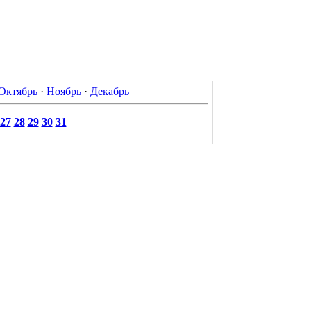
Октябрь
·
Ноябрь
·
Декабрь
27
28
29
30
31