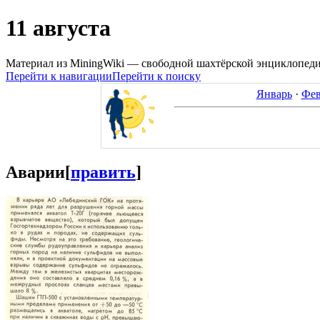
11 августа
Материал из MiningWiki — свободной шахтёрской энциклопед
Перейти к навигации
Перейти к поиску
Январь
·
Фев
Аварии
[
править
]