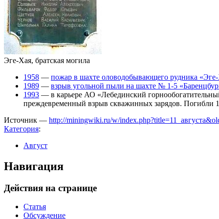
Эге-Хая, братская могила
1958
—
пожар в шахте оловодобывающего рудника «Эге
1989
—
взрыв угольной пыли на шахте № 1-5 «Баренцбур
1993
— в карьере АО «Лебединский горнообогатительный 
преждевременный взрыв скважинных зарядов. Погибли 1
Источник —
http://miningwiki.ru/w/index.php?title=11_августа&o
Категория
:
Август
Навигация
Действия на странице
Статья
Обсуждение