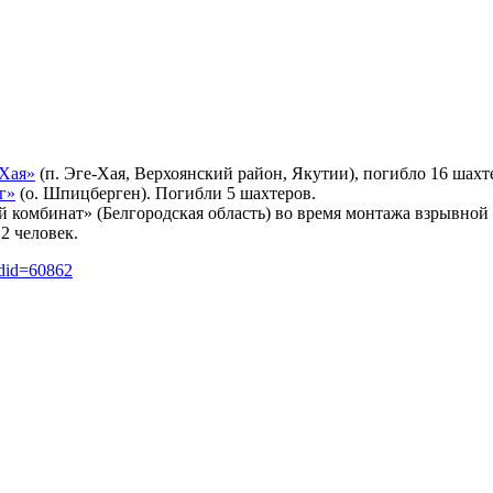
-Хая»
(п. Эге-Хая, Верхоянский район, Якутии), погибло 16 шахт
г»
(о. Шпицберген). Погибли 5 шахтеров.
комбинат» (Белгородская область) во время монтажа взрывной 
2 человек.
ldid=60862