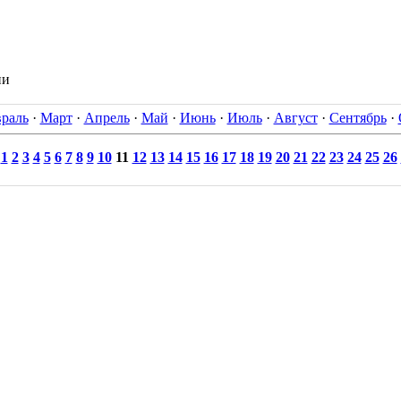
ии
раль
·
Март
·
Апрель
·
Май
·
Июнь
·
Июль
·
Август
·
Сентябрь
·
1
2
3
4
5
6
7
8
9
10
11
12
13
14
15
16
17
18
19
20
21
22
23
24
25
26