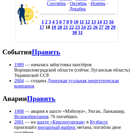
Сентябрь
·
Октябрь
·
Ноябрь
·
Декабрь
1
2
3
4
5
6
7
8
9
10
11
12
13
14
15
16
17
18
19
20
21
22
23
24
25
26
27
28
29
30
31
События
Править
1989
— началась забастовка шахтёров
Ворошиловградской области (сейчас Луганская область)
Украинской ССР.
2004
— создана
Донецкая угольная энергетическая
компания
.
Аварии
Править
1908
— авария в шахте «Мэйпоул», Уиган, Ланкашир,
Великобритания
; 76 погибших.
2001
— на
шахте «Красногорская»
в
Кузбассе
произошёл
внезапный выброс
метана, погибли двое
шахтёров.