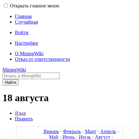
Открыть главное меню
Главная
Случайная
Войти
Настройки
О MiningWiki
Отказ от ответственности
MiningWiki
Найти
18 августа
Язык
Править
Январь
·
Февраль
·
Март
·
Апрель
·
Май
·
Июнь
·
Июль
·
Август
·