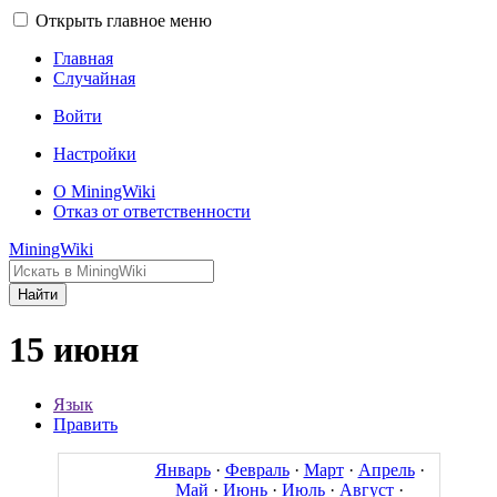
Открыть главное меню
Главная
Случайная
Войти
Настройки
О MiningWiki
Отказ от ответственности
MiningWiki
Найти
15 июня
Язык
Править
Январь
·
Февраль
·
Март
·
Апрель
·
Май
·
Июнь
·
Июль
·
Август
·