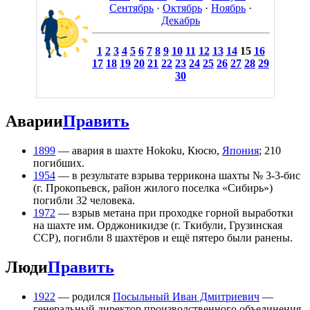
Сентябрь
·
Октябрь
·
Ноябрь
·
Декабрь
1
2
3
4
5
6
7
8
9
10
11
12
13
14
15
16
17
18
19
20
21
22
23
24
25
26
27
28
29
30
Аварии
Править
1899
— авария в шахте Hokoku, Кюсю,
Япония
; 210
погибших.
1954
— в результате взрыва террикона шахты № 3-3-бис
(г. Прокопьевск, район жилого поселка «Сибирь»)
погибли 32 человека.
1972
— взрыв метана при проходке горной выработки
на шахте им. Орджоникидзе (г. Ткибули, Грузинская
ССР), погибли 8 шахтёров и ещё пятеро были ранены.
Люди
Править
1922
— родился
Посыльный Иван Дмитриевич
—
генеральный директор производственного объединения