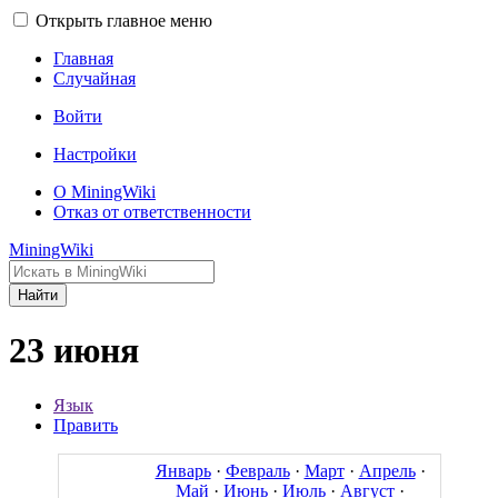
Открыть главное меню
Главная
Случайная
Войти
Настройки
О MiningWiki
Отказ от ответственности
MiningWiki
Найти
23 июня
Язык
Править
Январь
·
Февраль
·
Март
·
Апрель
·
Май
·
Июнь
·
Июль
·
Август
·