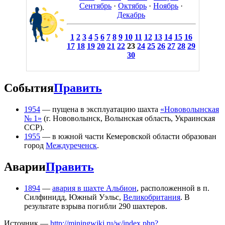
Сентябрь
·
Октябрь
·
Ноябрь
·
Декабрь
1
2
3
4
5
6
7
8
9
10
11
12
13
14
15
16
17
18
19
20
21
22
23
24
25
26
27
28
29
30
События
Править
1954
— пущена в эксплуатацию шахта
«Нововолынская
№ 1»
(г. Нововолынск, Волынская область, Украинская
ССР).
1955
— в южной части Кемеровской области образован
город
Междуреченск
.
Аварии
Править
1894
—
авария в шахте Альбион
, расположенной в п.
Силфинидд, Южный Уэльс,
Великобритания
. В
результате взрыва погибли 290 шахтеров.
Источник —
http://miningwiki.ru/w/index.php?