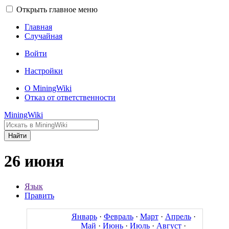
Открыть главное меню
Главная
Случайная
Войти
Настройки
О MiningWiki
Отказ от ответственности
MiningWiki
Найти
26 июня
Язык
Править
Январь
·
Февраль
·
Март
·
Апрель
·
Май
·
Июнь
·
Июль
·
Август
·