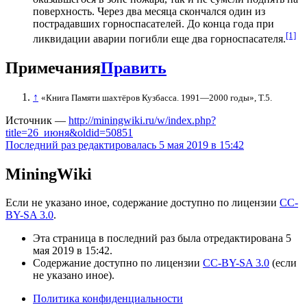
поверхность. Через два месяца скончался один из
пострадавших горноспасателей. До конца года при
[1]
ликвидации аварии погибли еще два горноспасателя.
Примечания
Править
↑
«Книга Памяти шахтёров Кузбасса. 1991—2000 годы», Т.5.
Источник —
http://miningwiki.ru/w/index.php?
title=26_июня&oldid=50851
Последний раз редактировалась 5 мая 2019 в 15:42
MiningWiki
Если не указано иное, содержание доступно по лицензии
CC-
BY-SA 3.0
.
Эта страница в последний раз была отредактирована 5
мая 2019 в 15:42.
Содержание доступно по лицензии
CC-BY-SA 3.0
(если
не указано иное).
Политика конфиденциальности