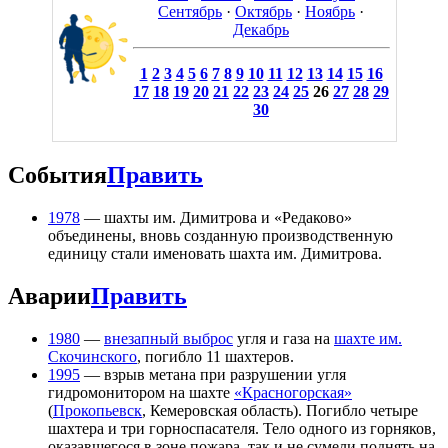
Сентябрь
·
Октябрь
·
Ноябрь
·
Декабрь
1
2
3
4
5
6
7
8
9
10
11
12
13
14
15
16
17
18
19
20
21
22
23
24
25
26
27
28
29
30
События
Править
1978
— шахты им. Димитрова и «Редаково»
объединены, вновь созданную производственную
единицу стали именовать шахта им. Димитрова.
Аварии
Править
1980
—
внезапный выброс
угля и газа на
шахте им.
Скочинского
, погибло 11 шахтеров.
1995
— взрыв метана при разрушении угля
гидромонитором на шахте
«Красногорская»
(
Прокопьевск
, Кемеровская область). Погибло четыре
шахтера и три горноспасателя. Тело одного из горняков,
оказавшегося в зоне пожара, так и не сумели поднять на