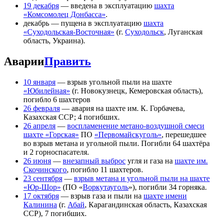
19 декабря
— введена в эксплуатацию
шахта
«Комсомолец Донбасса»
.
декабрь — пущена в эксплуатацию
шахта
«Суходольская-Восточная»
(г.
Суходольск
, Луганская
область, Украина).
Аварии
Править
10 января
— взрыв угольной пыли на шахте
«Юбилейная»
(г. Новокузнецк, Кемеровская область),
погибло 6 шахтеров
26 февраля
— авария на шахте им. К. Горбачева,
Казахская ССР; 4 погибших.
26 апреля
—
воспламенение метано-воздушной смеси
шахте «Горская»
ПО
«Первомайскуголь»
, перешедшее
во взрыв метана и угольной пыли. Погибли 64 шахтёра
и 2 горноспасателя.
26 июня
—
внезапный выброс
угля и газа на
шахте им.
Скочинского
, погибло 11 шахтеров.
23 сентября
—
взрыв метана и угольной пыли на шахте
«Юр-Шор»
(ПО «
Воркутауголь
»), погибли 34 горняка.
17 октября
— взрыв газа и пыли на
шахте имени
Калинина
(г.
Абай
, Карагандинская область, Казахская
ССР), 7 погибших.