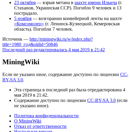
23 октября
— взрыв метана в
шахте имени Ильича
(г.
Стаханов, Украинская ССР). Погибло 9 человек и 13
пострадало.
5 ноября
— возгорании конвейерной ленты на шахте
«Комсомолец»
(г. Ленинск-Кузнецкий, Кемеровская
область). Погибли 7 человек.
Источник —
http://miningwiki.ru/w/index.php?
title=1980_год&oldid=50846
Последний раз редактировалась 4 мая 2019 в 21:42
MiningWiki
Если не указано иное, содержание доступно по лицензии
CC-
BY-SA 3.0
.
Эта страница в последний раз была отредактирована 4
мая 2019 в 21:42.
Содержание доступно по лицензии
CC-BY-SA 3.0
(если
не указано иное).
Политика конфиденциальности
О MiningWiki
Отказ от ответственности
Настольная версия