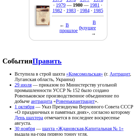
·
1979
—
1980
—
1981
·
1982
·
1983
·
1984
·
1985
В
←
В
будущее
прошлое
→
События
Править
Вступила в строй шахта
«Комсомольская»
(г.
Антрацит
,
Луганская область, Украина)
29 июля
— приказом по Министерству угольной
промышленности УССР № 152 было создано
Ровеньковское производственное объединение по
добыче
антрацита
«
Ровенькиантрацит
».
1 октября
— Указ Президиума Верховного Совета СССР
«О праздничных и памятных днях», согласно которому
День шахтера
отмечается в последнее воскресенье
августа.
30 ноября
—
шахта «Ждановская-Капитальная № 1»
выдала на-гора первую тонну угля.