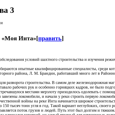
ва 3
ии
а «Моя Инта»
[
править
]
обследования условий шахтного строительства и изучения режи
обираются опытные квалифицированные специалисты, среди ко
горного района, Л. М. Брандин, работавший много лет в Районн
я разворота строительства. В самом деле железнодорожная маги
авало рабочих рук и особенно горняцких кадров, не было подгот
встречавшуюся местами мерзлоту приходилось одолевать с помощь
 завезены локомобили, и начали у реки строить первую локом
чественной войны на реке Инта начинается широкое строительст
о 150 тысяч тонн угля в год. Такой вариант неглубоких, своего
равляется поток грузов и людей. Путь этот был долгим и тяжки
сюда начинался короткий, но самый трудный для измученных дол