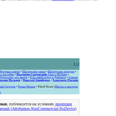
[
+
]
Вредные советы
•
Шахтерские танка
•
Шахтерские пародии
•
о бассейна
•
Владимир Сандовский:
Сказ о Шубине
•
•
Гори-гори, его звезда
•
Есть такой город в Донбассе
•
Старые
иамин Мальцев
•
Николай Анциферов
•
Александр Плетнев
лай Сидоров
•
Роман Минин
• Юрий Билак (
Шахты и шахтеры
и
сиан
, публикуется на условиях
лицензии
ений (
Attribution-NonCommercial-NoDerivs
)