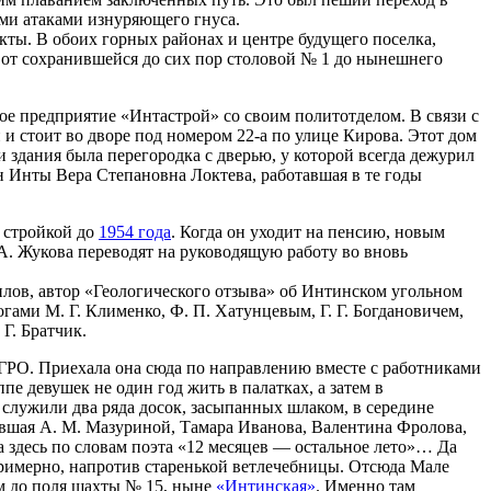
ми атаками изнуряющего гнуса.
ты. В обоих горных районах и центре будущего поселка,
 от сохранившейся до сих пор столовой № 1 до нынешнего
е предприятие «Интастрой» со своим политотделом. В связи с
 стоит во дворе под номером 22-а по улице Кирова. Этот дом
 здания была перегородка с дверью, у которой всегда дежурил
ан Инты Вера Степановна Локтева, работавшая в те годы
 стройкой до
1954 года
. Когда он уходит на пенсию, новым
А. Жукова переводят на руководящую работу во вновь
илов, автор «Геологического отзыва» об Интинском угольном
гами М. Г. Клименко, Ф. П. Хатунцевым, Г. Г. Богдановичем,
Г. Братчик.
м ГРО. Приехала она сюда по направлению вместе с работниками
е девушек не один год жить в палатках, а затем в
 служили два ряда досок, засыпанных шлаком, в середине
тавшая А. М. Мазуриной, Тамара Иванова, Валентина Фролова,
 здесь по словам поэта «12 месяцев — остальное лето»… Да
примерно, напротив старенькой ветлечебницы. Отсюда Мале
км до поля шахты № 15, ныне
«Интинская»
. Именно там