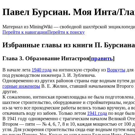
Павел Бурсиан. Моя Инта/Гла
Материал из MiningWiki — свободной шахтёрской энциклопед
Перейти к навигации
Перейти к поиску
Избранные главы из книги П. Бурсиан
Глава 3. Образование Интастроя
[
править
]
В начале лета
1940 года
на интинскую стройку из
Воркуты
для 
под руководством инженера 3. И. Зублевича.
Одновременно из других районов страны еще водным путем д
горные инженеры
В. Е. Жилин, ставший начальником Второго 
другие.
К сожалению, интинская промплощадка не была подготовлена дл
шахтное строительство, оборудование и стройматериалы, недост
из-за чего все проходческие работы велись только вручную, а 
откачивать воду из забоев. Только летом
1941 года
по воде были
В 1941 году одновременно с трагическим началом Великой Оте
Втором — пяти — № 4, 6, 7, 8 и 10, каждая мощностью от 100 д
угля. Для ускорения строительства сюда еще водным путем нап
по рекам Печоре, Усе, Косью до устья реки Большая Инта. От