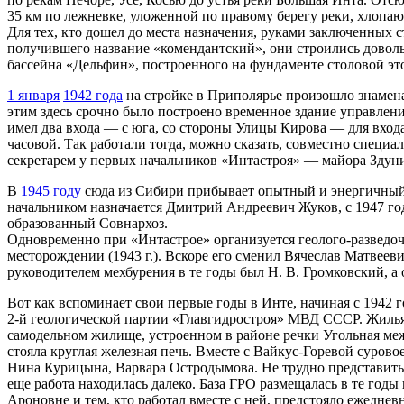
35 км по лежневке, уложенной по правому берегу реки, хлопа
Для тех, кто дошел до места назначения, руками заключенных
получившего название «комендантский», они строились доволь
бассейна «Дельфин», построенного на фундаменте столовой э
1 января
1942 года
на стройке в Приполярье произошло знамена
этим здесь срочно было построено временное здание управлен
имел два входа — с юга, со стороны Улицы Кирова — для входа
часовой. Так работали тогда, можно сказать, совместно специ
секретарем у первых начальников «Интастроя» — майора Здун
В
1945 году
сюда из Сибири прибывает опытный и энергичный
начальником назначается Дмитрий Андреевич Жуков, с 1947 го
образованный Совнархоз.
Одновременно при «Интастрое» организуется геолого-разведоч
месторождении (1943 г.). Вскоре его сменил Вячеслав Матвеев
руководителем мехбурения в те годы был Н. В. Громковский, а
Вот как вспоминает свои первые годы в Инте, начиная с 1942 г
2-й геологической партии «Главгидростроя» МВД СССР. Жилья дл
самодельном жилище, устроенном в районе речки Угольная меж
стояла круглая железная печь. Вместе с Вайкус-Горевой суров
Нина Курицына, Варвара Остродымова. Не трудно представить,
еще работа находилась далеко. База ГРО размещалась в те го
Ароновне и тем, кто работал вместе с ней, предстояло ежедне