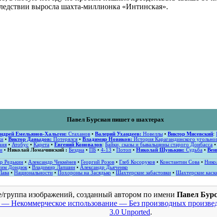
последствии выросла шахта-миллионка «Интинская».
Павел Бурсиан пишет о шахтерах
ндрей Емельянов-Хальген:
Стаханов
•
Валерий Ухандеев:
Новеллы
•
Виктор Мисевский
:
ки
•
Виктор Давыдов:
Потерялся
•
Владимир Новиков:
История Карагандинского угольног
аня
•
Атобус
•
Карета
•
Евгений Коновалов
:
Байки, сказы и бывальщины старого Донбасса
и
•
Николай Ломачинский :
Бездна
•
ПБ
•
4-13
•
Потоп
•
Николай Шунькин:
Судьба
•
Вен
р Редькин
•
Александр Чекмёнев
•
Георгий Розов
•
Глеб Косоруков
•
Константин Сова
•
Нико
сим Дондюк
•
Владимир Лапшин
•
Александр Дьяченко
Лава
•
Национальности
•
Похороны на Засядько
•
Шахтерские забастовки
•
Шахтерские каск
е/группа изображений, созданный автором по имени
Павел Бур
 — Некоммерческое использование — Без производных произвед
3.0 Unported
.