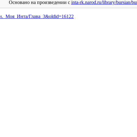
Основано на произведении с
inta-rk.narod.ru/library/bursian/bu
сиан._Моя_Инта/Глава_3&oldid=16122