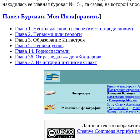
находилась ее главная буровая № 151, та самая, на которой в
Павел Бурсиан. Моя Инта
[
править
]
Глава 1. Несколько слов о севере (вместо предисловия)
Глава 2. Первыми шли геологи
Глава 3. Образование Интастроя
Глава 5. Первый уголь
Глава 14. Горноспасатели
Глава 36. От разведки — до «Концерна»
Глава 37. Из истории интинских шахт
Книги о шахтерах
•
А
Шахтерские страшил
Литература
Дмитрий Кравцев:
Б
шахтерские професси
•
Владимир Мухин
Song Chao
•
Александ
Живопись и фотография
•
Черные лица
) •
Мак
Женщины-шахтеры
•
Данный текст/изображени
Creative Commons Атрибуция