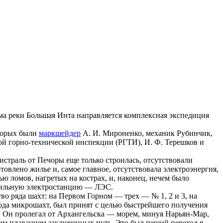
ма реки Большая Инта направляется комплексная экспедиция
торых были
маркшейдер
А. И. Мироненко, механик Рубинчик,
ой горно-технической инспекции (РГТИ), И. Ф. Терешков и
страль от Печоры еще только строилась, отсутствовали
овлено жилье и, самое главное, отсутствовала электроэнергия,
ю ломов, нагретых на кострах, и, наконец, нечем было
обильную электростанцию — ЛЭС.
во ряда шахт: на Первом Горном — трех — № 1, 2 и 3, на
 рода микрошахт, был принят с целью быстрейшего получения
м. Он пролегал от Архангельска — морем, минуя Нарьян-Мар,
гим плаванием заключенных путь. Это был пеший переход в