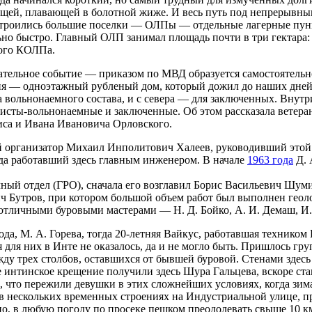
ющей, плавающей в болотной жиже. И весь путь под непрерывны
 строились большие поселки — ОЛПы — отдельные лагерные пунк
но быстро. Главный ОЛП занимал площадь почти в три гектара:
того КОЛПа.
тельное событие — приказом по МВД образуется самостоятельно
ия — одноэтажный рубленый дом, который дожил до наших дней и
 вольнонаемного состава, и с севера — для заключенных. Внутри
алисты-вольнонаемные и заключенные. Об этом рассказала ветер
иса и Ивана Ивановича Орловского.
 организатор Михаил Инполитович Халеев, руководивший этой
да работавший здесь главным инженером. В начале
1963 года
Д. 
ный отдел (ГРО), сначала его возглавил Борис Васильевич Шум
ич Бутров, при котором большой объем работ был выполнен геоло
 отличными буровыми мастерами — Н. Д. Бойко, А. И. Демаш, И. 
ода, М. А. Горева, тогда 20-летняя Вайкус, работавшая технико
я них в Инте не оказалось, да и не могло быть. Пришлось групп
ду трех столбов, оставшихся от бывшей буровой. Стенами здесь
ое интинское крещение получили здесь Шура Гальцева, вскоре с
 что пережили девушки в этих сложнейших условиях, когда зима
ды в нескольких временных строениях на Индустриальной улице, 
вно, в любую погоду по просеке пешком преодолевать свыше 10 