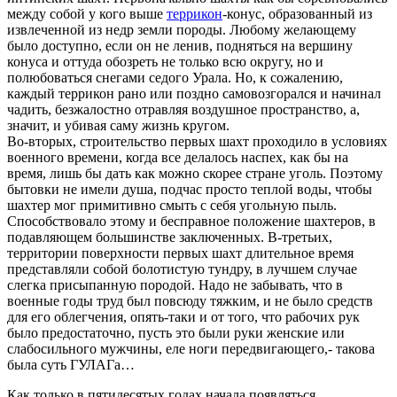
между собой у кого выше
террикон
-конус, образованный из
извлеченной из недр земли породы. Любому желающему
было доступно, если он не ленив, подняться на вершину
конуса и оттуда обозреть не только всю округу, но и
полюбоваться снегами седого Урала. Но, к сожалению,
каждый террикон рано или поздно самовозгорался и начинал
чадить, безжалостно отравляя воздушное пространство, а,
значит, и убивая саму жизнь кругом.
Во-вторых, строительство первых шахт проходило в условиях
военного времени, когда все делалось наспех, как бы на
время, лишь бы дать как можно скорее стране уголь. Поэтому
бытовки не имели душа, подчас просто теплой воды, чтобы
шахтер мог примитивно смыть с себя угольную пыль.
Способствовало этому и бесправное положение шахтеров, в
подавляющем большинстве заключенных. В-третьих,
территории поверхности первых шахт длительное время
представляли собой болотистую тундру, в лучшем случае
слегка присыпанную породой. Надо не забывать, что в
военные годы труд был повсюду тяжким, и не было средств
для его облегчения, опять-таки и от того, что рабочих рук
было предостаточно, пусть это были руки женские или
слабосильного мужчины, еле ноги передвигающего,- такова
была суть ГУЛАГа…
Как только в пятидесятых годах начала появляться