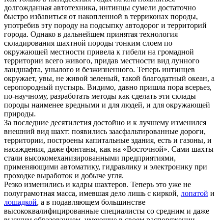
долгожданная автотехника, интинцы сумели достаточно
быстро избавиться от накопленной в терриконах породы,
употребив эту породу на подсыпку автодорог и территорий
города. Однако в дальнейшем принятая технология
складирования шахтной породы тонким слоем по
окружающей местности привела к гибели на громадной
территории всего живого, придав местности вид лунного
ландшафта, унылого и безжизненного. Теперь интинцев
окружает, увы, не живой зеленый, такой благодатный океан, а
серопородный пустырь. Видимо, давно пришла пора всерьез,
по-научному, разработать методы как сделать эти склады
породы наименее вредными и для людей, и для окружающей
природы.
За последние десятилетия достойно и к лучшему изменился
внешний вид шахт: появились заасфальтированные дороги,
территории, построены капитальные здания, есть и газоны, и
насаждения, даже фонтаны, как на «Восточной». Сами шахты
стали высокомеханизированными предприятиями,
применяющими автоматику, гидравлику и электронику при
проходке выработок и добыче угля.
Резко изменились и кадры шахтеров. Теперь это уже не
полуграмотная масса, имевшая дело лишь с киркой,
лопатой
и
лошадкой
, а в подавляющем большинстве
высококвалифицированные специалисты со средним и даже
высшим образованием, имеющие в своем распоряжении