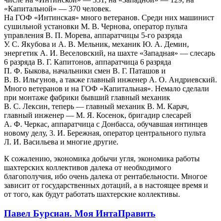
«Капитальной» — 370 человек.
На ГОФ «Интинская» много ветеранов. Среди них машинист
сушильной установки М. В. Чернова, оператор пульта
управления В. П. Морева, аппаратчицы 5-го разряда
У. С. Якубова и А. В. Мельник, механик Ю. А. Демин,
энергетик А. И. Веселовский, на шахте «Западная» — слесарь
6 разряда В. Г. Капитонов, аппаратчица 6 разряда
П. Ф. Быкова, начальники смен В. Г. Паташов и
В. В. Ильгунов, а также главный инженер А. О. Андриевский.
Много ветеранов и на ГОФ «Капитальная». Немало сделали
при монтаже фабрики бывший главный механик
В. С. Лексин, теперь — главный механик В. М. Карач,
главный инженер — М. Я. Косенок, бригадир слесарей
А. Ф. Черкас, аппаратчица с Донбасса, обучавшая интинцев
новому делу, 3. И. Бережная, оператор центрального пульта
Л. И. Васильева и многие другие.
К сожалению, экономика добычи угля, экономика работы
шахтерских коллективов далека от необходимого
благополучия, ибо очень далека от рентабельности. Многое
зависит от государственных дотаций, а в настоящее время и
от того, как будут работать шахтерские коллективы.
Павел Бурсиан. Моя Инта
Править