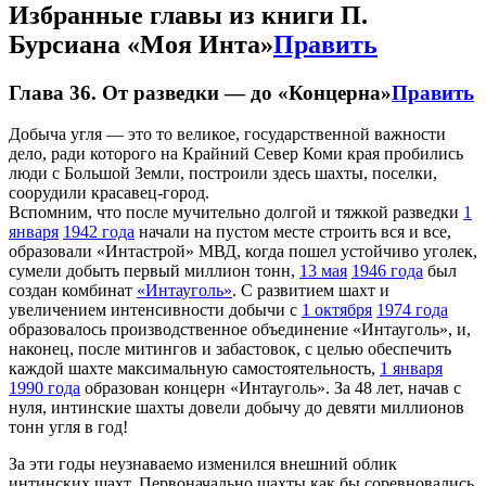
Избранные главы из книги П.
Бурсиана «Моя Инта»
Править
Глава 36. От разведки — до «Концерна»
Править
Добыча угля — это то великое, государственной важности
дело, ради которого на Крайний Север Коми края пробились
люди с Большой Земли, построили здесь шахты, поселки,
соорудили красавец-город.
Вспомним, что после мучительно долгой и тяжкой разведки
1
января
1942 года
начали на пустом месте строить вся и все,
образовали «Интастрой» МВД, когда пошел устойчиво уголек,
сумели добыть первый миллион тонн,
13 мая
1946 года
был
создан комбинат
«Интауголь»
. С развитием шахт и
увеличением интенсивности добычи с
1 октября
1974 года
образовалось производственное объединение «Интауголь», и,
наконец, после митингов и забастовок, с целью обеспечить
каждой шахте максимальную самостоятельность,
1 января
1990 года
образован концерн «Интауголь». За 48 лет, начав с
нуля, интинские шахты довели добычу до девяти миллионов
тонн угля в год!
За эти годы неузнаваемо изменился внешний облик
интинских шахт. Первоначально шахты как бы соревновались