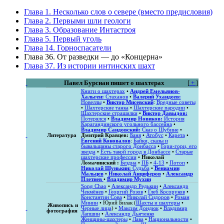
Глава 1. Несколько слов о севере (вместо предисловия)
Глава 2. Первыми шли геологи
Глава 3. Образование Интастроя
Глава 5. Первый уголь
Глава 14. Горноспасатели
Глава 36. От разведки — до «Концерна»
Глава 37. Из истории интинских шахт
Павел Бурсиан пишет о шахтерах
[
+
]
Книги о шахтерах
•
Андрей Емельянов-
Хальген:
Стаханов
•
Валерий Ухандеев:
Новеллы
•
Виктор Мисевский
:
Вредные советы
•
Шахтерские танка
•
Шахтерские пародии
•
Шахтерские страшилки
•
Виктор Давыдов:
Потерялся
•
Владимир Новиков:
История
Карагандинского угольного бассейна
•
Владимир Сандовский:
Сказ о Шубине
•
Литература
Дмитрий Кравцев:
Баня
•
Атобус
•
Карета
•
Евгений Коновалов
:
Байки, сказы и
бывальщины старого Донбасса
•
Гори-гори, его
звезда
•
Есть такой город в Донбассе
•
Старые
шахтерские профессии
•
Николай
Ломачинский :
Бездна
•
ПБ
•
4-13
•
Потоп
•
Николай Шунькин:
Судьба
•
Вениамин
Мальцев
•
Николай Анциферов
•
Александр
Плетнев
•
Владимир Мухин
Song Chao
•
Александр Редькин
•
Александр
Чекмёнев
•
Георгий Розов
•
Глеб Косоруков
•
Константин Сова
•
Николай Сидоров
•
Роман
Минин
• Юрий Билак (
Шахты и шахтеры
•
Живопись и
Черные лица
) •
Максим Дондюк
•
Владимир
фотография
Лапшин
•
Александр Дьяченко
Женщины-шахтеры
•
Лава
•
Национальности
•