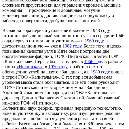
сложные гидроустановки для управления кровлей, мощные
комбайны — проходческие и добычные, могучие
конвейерные линии, доставляющие всю горную массу от
забоев до поверхности, до бункеров-накопителей.
Выдав на-гора первый уголь еще в военном 1943 году,
интинцы добыли первый миллион тонн угля в середине 1946
года, первую стомиллионную тонну — в
1969 году
, а
двухсотмиллионную — уже в
1982 году
. Более того, в целях
повышения качества угля в Инте были построены две
обогатительные фабрики, ГОФ «Интинская», а затем ГОФ
«Капитальная». Первая была запущена в
1966 году
в районе
шахты
«Интинская»
, в
1970 году
заработал цех по
обогащению углей на шахте «Западная», а в
1980 году
вошла
в строй ГОФ «Капитальная». С тех пор вся добываемая
угольная масса стала обогащаться. Все эти годы руководит
ГОФ «Интинская» и ее вторым цехом на «Западной»
Анатолий Иванович Гончаров, а на ГОФ «Капитальная» —
директор Даниил Яковлевич Сытницкий, бывший главный
инженер ГОФ «Интинская».
Коллективы двух фабрик, применяя передовую технологию,
новейшую технику и автоматику, реализуя ценные рабочие
предложения, добиваются улучшения результатов своей
работы. Всего на обогащении было занято 830 человек, в том
числе на «Интинской» — 331, на «Западной» — 129, на