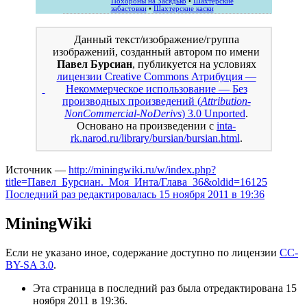
Похороны на Засядько
•
Шахтерские
забастовки
•
Шахтерские каски
Данный текст/изображение/группа
изображений, созданный автором по имени
Павел Бурсиан
, публикуется на условиях
лицензии Creative Commons Атрибуция —
Некоммерческое использование — Без
производных произведений (
Attribution-
NonCommercial-NoDerivs
) 3.0 Unported
.
Основано на произведении с
inta-
rk.narod.ru/library/bursian/bursian.html
.
Источник —
http://miningwiki.ru/w/index.php?
title=Павел_Бурсиан._Моя_Инта/Глава_36&oldid=16125
Последний раз редактировалась 15 ноября 2011 в 19:36
MiningWiki
Если не указано иное, содержание доступно по лицензии
CC-
BY-SA 3.0
.
Эта страница в последний раз была отредактирована 15
ноября 2011 в 19:36.