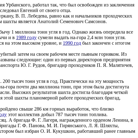
я Урбанского, работал так, что был освобожден из заключения
следовал Евгений от своего отца.
кану, В. П. Лебедева, равно как и начальников проходческих
ром шахты является Анатолий Семенович Самсонов.
ычу 1 миллиона тонн угля в год. Однако жизнь опередила все
ычи и в
1989 году
сумели выдать на-гора 2,4 млн тонн угля.
ся на этом высоком уровне, и
1990 год
был закончен с итогом
 убитый затем на своем рабочем месте пьяным горняком. Из
названы следующие: один из первых директоров предприятия
ранспорта Ю. Г. Рудов, бригадир проходчиков П. Я. Малятичев,
 200 тысяч тонн угля в год. Практически на эту мощность
 на-гора почти два миллиона тонн, при этом была достигнута
асли. Высоких результатов шахта достигла благодаря четкой
ля этой шахты планомерной работе проходческих бригад,
 пройдено свыше 286 км горных выработок, что близко
оду
этот коллектив добыл 787 тысяч тонн топлива.
яц. А бригада Ф. Г. Лагеря, награжденного орденом Ленина, в
игады Г. Ф. Панова, М. И. Гирянського, Л. Я. Шляхты,
ектором был избран О. И. Кукушкин, работавший ранее главным