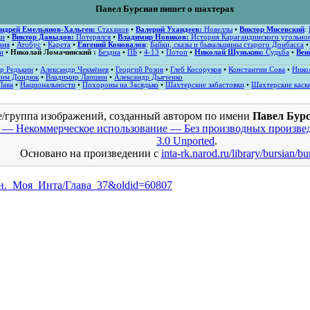
Павел Бурсиан пишет о шахтерах
ндрей Емельянов-Хальген:
Стаханов
•
Валерий Ухандеев:
Новеллы
•
Виктор Мисевский
:
ки
•
Виктор Давыдов:
Потерялся
•
Владимир Новиков:
История Карагандинского угольног
аня
•
Атобус
•
Карета
•
Евгений Коновалов
:
Байки, сказы и бывальщины старого Донбасса
и
•
Николай Ломачинский :
Бездна
•
ПБ
•
4-13
•
Потоп
•
Николай Шунькин:
Судьба
•
Вен
р Редькин
•
Александр Чекмёнев
•
Георгий Розов
•
Глеб Косоруков
•
Константин Сова
•
Нико
сим Дондюк
•
Владимир Лапшин
•
Александр Дьяченко
Лава
•
Национальности
•
Похороны на Засядько
•
Шахтерские забастовки
•
Шахтерские каск
е/группа изображений, созданный автором по имени
Павел Бур
 — Некоммерческое использование — Без производных произвед
3.0 Unported
.
Основано на произведении с
inta-rk.narod.ru/library/bursian/bu
сиан._Моя_Инта/Глава_37&oldid=60807