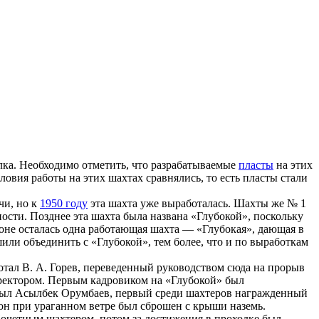
лка. Необходимо отметить, что разрабатываемые
пласты
на этих
овия работы на этих шахтах сравнялись, то есть пласты стали
чи, но к
1950 году
эта шахта уже выработалась. Шахты же № 1
сти. Позднее эта шахта была названа «Глубокой», поскольку
йоне осталась одна работающая шахта — «Глубокая», дающая в
шили объединить с «Глубокой», тем более, что и по выработкам
тал В. А. Горев, переведенный руководством сюда на прорыв
директором. Первым кадровиком на «Глубокой» был
 был Асылбек Орумбаев, первый среди шахтеров награжденный
он при ураганном ветре был сброшен с крыши наземь.
 Почетным шахтером, потом за достижения в проходке был