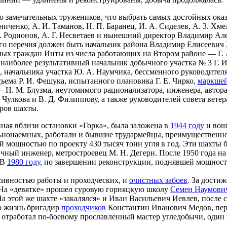
ко замечательных тружеников, что выбрать самых достойных ока
иченко, А. И. Таманов, Н. П. Баранец, И. А. Сиделев, А. 3. Хме
. К. Родионов, А. Г. Несветаев и нынешний директор Владимир 
этого перечня должен быть начальник района Владимир Елисеевич
ных граждан Инты из числа работающих на Втором районе — Г. А.
к наиболее результативный начальник добычного участка № 3 Г.
и, начальника участка Ю. А. Наумчика, бессменного руководител
ъема Р. И. Фешука, испытанного плановика Г. Е. Чирко,
маркше
 Н. М. Блузма, неутомимого рационализатора, инженера, автор
 Чулкова и В. Д. Филиппову, а также руководителей совета вете
ров шахты.
ная вблизи остановки «Горка», была заложена в
1944 году
и вош
ольнонаемных, работали и бывшие трудармейцы, преимущественно
й мощностью по проекту 430 тысяч тонн угля в год. Эти шахты
ичный инженер, метростроевец М. Н. Дегерн. После 1950 года н
 В
1980 году
, по завершении реконструкции, поднявшей мощность 
сивностью работы и проходческих, и
очистных забоев
. За дости
 На «девятке» прошел суровую горняцкую школу
Семен Наумови
На этой же шахте «закалялся» и Иван Васильевич Иевлев, после
ю жизнь бригадир
проходчиков
Константин Иванович Медов, пе
я отработал по-боевому прославленный мастер угледобычи, оди