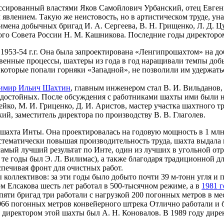
ессированный властями Яков Самойлович Урбанский, отец Евгени
 явлением. Такую же неистовость, но в артистическом труде, уна
на добычных бригад И. А. Сергеева, В. Н. Грищенко, Л. Д. Цур
вного Совета России Н. М. Кашникова. Последние годы директо
953-54 г.г. Она была запроектирована «Ленгипрошахтом» на доб
венные процессы, шахтеры из года в год наращивали темпы доб
 которые попали горняки «Западной», не позволили им удержать
имир Ильич Шахтин
, главным инженером стал В. И. Вильданов,
 достойных. После обсуждения с работниками шахты ими были 
йко, М. И. Гриценко, Д. И. Аристов, мастер участка шахтного т
ий, заместитель директора по производству В. В. Глаголев.
шахта Инты. Она проектировалась на годовую мощность в 1 млн.
систематически повышая производительность труда, шахта выдала
амый лучший результат по Инте, один из лучших в угольной отр
 те годы был Э. Л. Вилимас), а также благодаря традиционной д
спечивая фронт для очистных работ.
ты коллективов: за эти годы было добыто почти 39 м-тонн угля и
ом Елсакова шесть лет работал в 500-тысячном режиме, а в
1981 г
яти бригад три работали с нагрузкой 200 погонных метров в мес
66 погонных метров конвейерного штрека Отлично работали и бр
я директором этой шахты был A. Н. Коновалов. В 1989 году дир