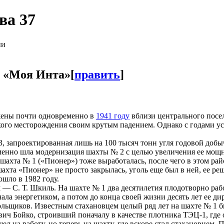
ва 37
ии
а «Моя Инта»
[
править
]
ожены почти одновременно в
1941 году
вблизи центрального посе
ого месторождения своим крутым падением. Однако с годами усл
, запроектированная лишь на 100 тысяч тонн угля годовой добы
енно шла модернизация шахты № 2 с целью увеличения ее мощно
шахта № 1 («Пионер») тоже выработалась, после чего в этом ра
 шахта «Пионер» не просто закрылась, уголь еще был в ней, ее ре
шло в 1982 году.
— С. Т. Шкиль. На шахте № 1 два десятилетия плодотворно рабо
ала энергетиком, а потом до конца своей жизни десять лет ее 
гольщиков. Известным стахановцем целый ряд лет на шахте № 1
ич Бойко, строивший поначалу в качестве плотника ТЭЦ-1, где 
л на работу, но теперь на шахту, где вскоре стал стахановцем,