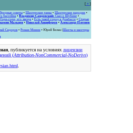
[
+
]
Вредные советы
•
Шахтерские танка
•
Шахтерские пародии
•
о бассейна
•
Владимир Сандовский:
Сказ о Шубине
•
•
Гори-гори, его звезда
•
Есть такой город в Донбассе
•
Старые
иамин Мальцев
•
Николай Анциферов
•
Александр Плетнев
лай Сидоров
•
Роман Минин
• Юрий Билак (
Шахты и шахтеры
и
сиан
, публикуется на условиях
лицензии
ений (
Attribution-NonCommercial-NoDerivs
)
rsian.html
.