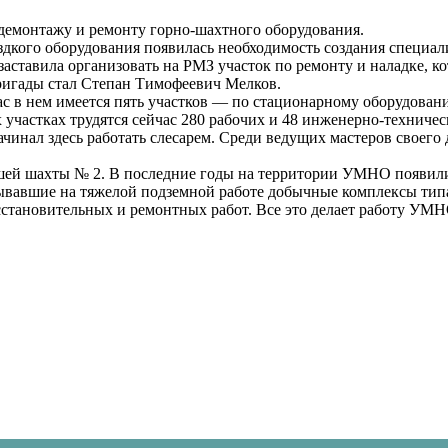
емонтажу и ремонту горно-шахтного оборудования.
дкого оборудования появилась необходимость создания специал
 заставила организовать на РМЗ участок по ремонту и наладке, 
ригады стал Степан Тимофеевич Мелков.
с в нем имеется пять участков — по стационарному оборудовани
участках трудятся сейчас 280 рабочих и 48 инженерно-техничес
ал здесь работать слесарем. Среди ведущих мастеров своего де
шей шахты № 2. В последние годы на территории УМНО появилис
ывавшие на тяжелой подземной работе добычные комплексы типа
осстановительных и ремонтных работ. Все это делает работу УМ