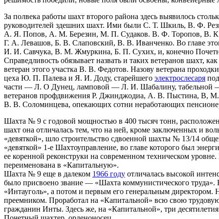
За полвека работы шахт второго района здесь выявилось столь
руководителей здешних шахт. Ими были С. Т. Шкиль, В. Ф. Резн
А. Я. Попов, А. М. Березин, М. П. Судаков. В. Ф. Торопов, В
Г. А. Левашов, Б. В. Слаповский, В. В. Иванченко. Во главе 
И. И. Савчука, В. М. Жмуркина, Б. П. Сухих, и, конечно Почет
Справедливость обязывает назвать и таких ветеранов шахт, ка
ветеран этого участка В. В. Федотов. Назову ветерана проходк
цеха Ю. П. Палева и Я. И. Доду, старейшего
электрослесаря
под
части — Л. О Дунец, ламповой — Л. И. Шабалину, табельной —
ветеранов профдвижения Р. Джинджодиа, А. В. Пыстина, В, М.
В. В. Соломинцева, опекающих сотни неработающих пенсионе
Шахта № 9 с годовой мощностью в 400 тысяч тонн, расположен
шахт она отличалась тем, что на ней, кроме заключенных и в
«девяткой», шло строительство сдвоенной шахты № 13/14 обще
«девяткой» 1-е Шахтоуправление, во главе которого был энерг
ее коренной реконструки на современном техническом уровне.
переименована в «Капитальную».
Шахта № 9 еще в далеком
1966 году
отличалась высокой интен
было присвоено звание — «Шахта коммунистического труда».
«Интауголь», а потом и первым его генеральным директором. 
преемником. Проработал на «Капитальной» всю свою трудову
гражданин Инты. Здесь же, на «Капитальной», три десятилети
Почетный шахтер, орденоносец.