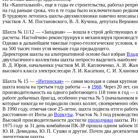
На «Капитальной», еще в годы ее строительства, работал репр
на год раньше срока, что в те годы было исключительно редким
В трудовую летопись шахты-двухмиллионки навечно вписаны име
участков А. М. Постановского, В. Л. Кучина, депутата Верхо
Шахта № 11/12 — «Западная» — вошла в строй действующих в 1
расчеты. Настойчиво реконструируя и механизируя производст
Однако в дальнейшем тяжелые горно-геологические условия, в
на 500 тысяч тонн угля меньше года предыдущего.
Директором шахты на альтернативной основе был избран
Влад
двухтысячного коллектива шахты непросто выделить наиболее
В. Д. Юров, начальники участков М. И. Каплюченко, А. И. Жале
высокого класса электрослесари Л. И. Касаткин, С. И. Хлановск
Шахта № 15 —
«Интинская»
— самая молодая и самая крупная 
шахта вошла на третьем году работы — в
1968
. Через 20 лет, 
производительность на одного работающего 118 тонн в год — с
работе добычных бригад, особенно участка № 5 (начальником в
которые никогда не подводили своих коллег, своевременно обе
В 1990 году, отмечая свое 25-летие, шахта подвела итоги рабо
расстоянию от Инты до
Воркуты
. Участок № 3 под руководств
Высокой производительности достигли
проходчики
шахты. Из п
1975 году за 31 день комбайном ПК-ЗР прошла одним забоем 10
Ю. И. Демидова, Ю. П. Сушко и другие. Почти два десятилети
энергетиком шахты.