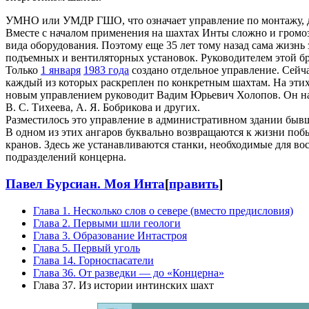
УМНО или УМДР ГШО, что означает управление по монтажу, д
Вместе с началом применения на шахтах Инты сложно и громоз
вида оборудования. Поэтому еще 35 лет тому назад сама жизнь
подъемных и вентиляторных установок. Руководителем этой б
Только
1 января
1983 года
создано отдельное управление. Сейча
каждый из которых раскреплен по конкретным шахтам. На этих 
новым управлением руководит Вадим Юрьевич Холопов. Он начин
В. С. Тихеева, А. Я. Бобрикова и других.
Разместилось это управление в административном здании быв
В одном из этих ангаров буквально возвращаются к жизни поб
кранов. Здесь же устанавливаются станки, необходимые для в
подразделений концерна.
Павел Бурсиан. Моя Инта
[
править
]
Глава 1. Несколько слов о севере (вместо предисловия)
Глава 2. Первыми шли геологи
Глава 3. Образование Интастроя
Глава 5. Первый уголь
Глава 14. Горноспасатели
Глава 36. От разведки — до «Концерна»
Глава 37. Из истории интинских шахт