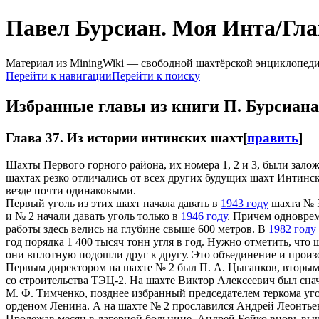
Павел Бурсиан. Моя Инта/Гла
Материал из MiningWiki — свободной шахтёрской энциклопед
Перейти к навигации
Перейти к поиску
Избранные главы из книги П. Бурсиан
Глава 37. Из истории интинских шахт
[
править
]
Шахты Первого горного района, их номера 1, 2 и 3, были зал
шахтах резко отличались от всех других будущих шахт Интинск
везде почти одинаковыми.
Первый уголь из этих шахт начала давать в
1943 году
шахта № 3
и № 2 начали давать уголь только в
1946 году
. Причем одноврем
работы здесь велись на глубине свыше 600 метров. В
1982 году
год порядка 1 400 тысяч тонн угля в год. Нужно отметить, что
они вплотную подошли друг к другу. Это объединение и произо
Первым директором на шахте № 2 был П. А. Цыганков, вторым 
со строительства ТЭЦ-2. На шахте Виктор Алексеевич был снач
М. Ф. Тимченко, позднее избранный председателем теркома у
орденом Ленина. А на шахте № 2 прославился Андрей Леонтьев
Пролежав месяц в лагерной больнице, Андрей Бойко вновь выше