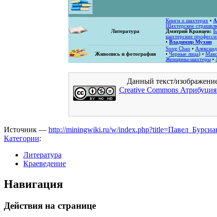
Книги о шахтерах
•
А
Шахтерские страшил
Литература
Дмитрий Кравцев:
Б
шахтерские професси
•
Владимир Мухин
Song Chao
•
Александ
Живопись и фотография
•
Черные лица
) •
Мак
Женщины-шахтеры
•
Данный текст/изображени
Creative Commons Атрибуция
Источник —
http://miningwiki.ru/w/index.php?title=Павел_Бур
Категории
:
Литература
Краеведение
Навигация
Действия на странице