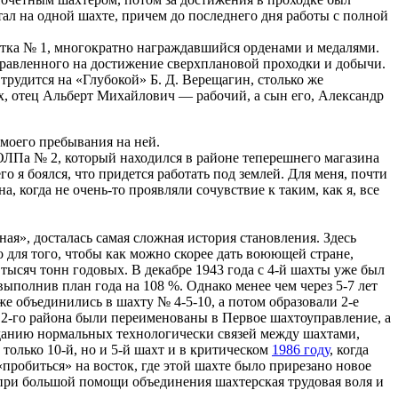
ал на одной шахте, причем до последнего дня работы с полной
стка № 1, многократно награждавшийся орденами и медалями.
правленного на достижение сверхплановой проходки и добычи.
трудится на «Глубокой» Б. Д. Верещагин, столько же
ых, отец Альберт Михайлович — рабочий, а сын его, Александр
 моего пребывания на ней.
т ОЛПа № 2, который находился в районе теперешнего магазина
 я боялся, что придется работать под землей. Для меня, почти
 когда не очень-то проявляли сочувствие к таким, как я, все
ая», досталась самая сложная история становления. Здесь
для того, чтобы как можно скорее дать воюющей стране,
 тысяч тонн годовых. В декабре 1943 года с 4-й шахты уже был
ыполнив план года на 108 %. Однако менее чем через 5-7 лет
же объединились в шахту № 4-5-10, а потом образовали 2-е
2-го района были переименованы в Первое шахтоуправление, а
зданию нормальных технологически связей между шахтами,
только 10-й, но и 5-й шахт и в критическом
1986 году
, когда
«пробиться» на восток, где этой шахте было прирезано новое
при большой помощи объединения шахтерская трудовая воля и