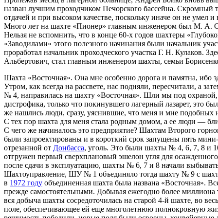
назван лучшим проходчиком Печорского бассейна. Скромный тр
отдачей и при высоком качестве, поскольку иначе он не умел и 
Много лет на шахте «Пионер» главным инженером был М. А. С
Нельзя не вспомнить, что в конце 60-х годов шахтеры «Глубо
«Заводилами» этого полезного начинания были начальник участк
проработал начальник проходческого участка Г. Н. Кулаков. З
Альбертович, стал главным инженером шахты, семьи Борисенк
Шахта «Восточная». Она мне особенно дорога и памятна, ибо зд
Утром, как всегда на рассвете, нас подняли, пересчитали, а з
№ 4, направилась на шахту «Восточная». Шли мы под охраной, и
дистрофика, только что покинувшего лагерный лазарет, это был
же нашлись люди, сразу, уяснившие, что меня и мне подобных 
С тех пор шахта для меня стала родным домом, а ее люди — 
С чего же начиналось это предприятие? Шахтам Второго горног
были запроектированы и в короткий срок запущены пять мини-
отрезанной от
Донбасса
, уголь. Это были шахты № 4, 6, 7, 8 и
отгружен первый сверхплановый эшелон угля для осажденного Л
после сдачи в эксплуатацию, шахты № 6, 7 и 8 начали выбывать
Шахтоуправление, ШУ № 1 объединяло тогда шахту № 9 с шахт
в
1972 году
объединенная шахта была названа «Восточная». Вс
прежде самостоятельными. Добывая ежегодно более миллиона то
вся добыча шахты сосредоточилась на старой 4-й шахте, во вес
поле, обеспечивающее ей еще многолетнюю полнокровную жизн
решимость победили, новые поля были освоены, конвейерные 