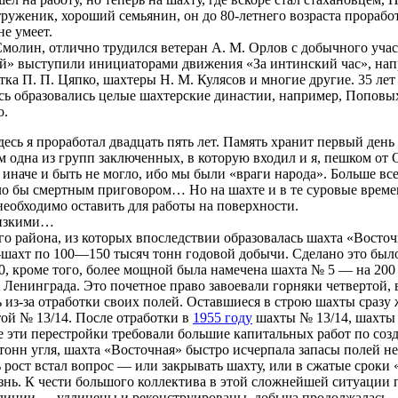
уженик, хороший семьянин, он до 80-летнего возраста проработ
не умеет.
молин, отлично трудился ветеран А. М. Орлов с добычного уча
кой» выступили инициаторами движения «За интинский час», на
а П. П. Цяпко, шахтеры Н. М. Кулясов и многие другие. 35 лет 
десь образовались целые шахтерские династии, например, Попов
о.
есь я проработал двадцать пять лет. Память хранит первый день
атем одна из групп заключенных, в которую входил и я, пешком о
наче и быть не могло, ибо мы были «враги народа». Больше всего
о бы смертным приговором… Но на шахте и в те суровые времена,
необходимо оставить для работы на поверхности.
близкими…
о района, из которых впоследствии образовалась шахта «Восточн
шахт по 100—150 тысяч тонн годовой добычи. Сделано это было 
 10, кроме того, более мощной была намечена шахта № 5 — на 200
енинграда. Это почетное право завоевали горняки четвертой, в
 из-за отработки своих полей. Оставшиеся в строю шахты сразу 
ой № 13/14. После отработки в
1955 году
шахты № 13/14, шахты 
е эти перестройки требовали большие капитальных работ по со
нн угля, шахта «Восточная» быстро исчерпала запасы полей не 
ь рост встал вопрос — или закрывать шахту, или в сжатые сроки 
ь. К чести большого коллектива в этой сложнейшей ситуации 
линии — удлинены и реконструированы, добыча продолжалась.