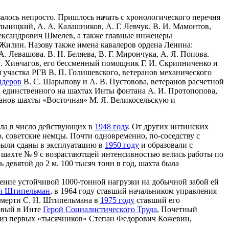
залось непросто. Пришлось начать с хронологического перечня
льницкий, А. А. Калашников, А. Г. Левчук. В. И. Мамонтов,
Александрович Шмелев, а также главные инженеры
 Жилин. Назову также имена кавалеров ордена Ленина:
 Левашова. В. Н. Беляева, В. Г. Мирончука, А. Я. Попова.
 И. Хинчагов, его бессменный помощник Г. И. Скрипниченко и
я участка РГВ В. П. Голишевского, ветеранов механического
йдеров
В. С. Шарыпову и А. В. Пустовова, ветеранов расчетной
а единственного на шахтах Инты фонтана А. И. Протопопова,
ранов шахты «Восточная» М. Я. Великосельскую и
ла в число действующих в
1948 году
. От других интинских
, советские немцы. Почти одновременно, по-соседству с
 были сданы в эксплуатацию в
1950 году
и образовали с
а шахте № 9 с возрастаютщей интенсивностью велись работы по
девятой до 2 м. 100 тысяч тонн в год, шахта была
жение устойчивой 1000-тонной нагрузки на добычной забой ей
ч Штипельман
, в 1964 году ставший начальником управления
 смерти С. Н. Штипельмана в
1975 году
ставший его
рвый в Инте
Герой Социалистического Труда
, Почетный
н из первых «тысячников» Степан Федорович Кожевин,